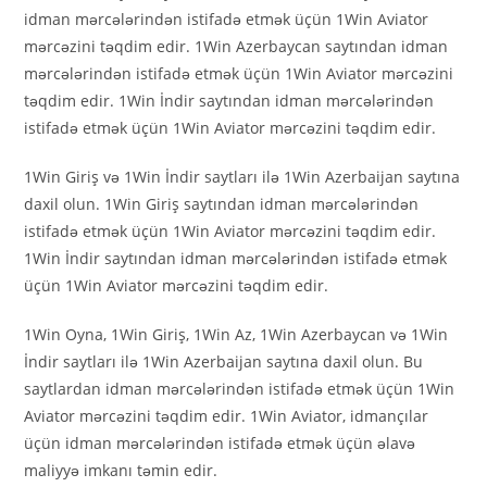
idman mərcələrindən istifadə etmək üçün 1Win Aviator
mərcəzini təqdim edir. 1Win Azerbaycan saytından idman
mərcələrindən istifadə etmək üçün 1Win Aviator mərcəzini
təqdim edir. 1Win İndir saytından idman mərcələrindən
istifadə etmək üçün 1Win Aviator mərcəzini təqdim edir.
1Win Giriş və 1Win İndir saytları ilə 1Win Azerbaijan saytına
daxil olun. 1Win Giriş saytından idman mərcələrindən
istifadə etmək üçün 1Win Aviator mərcəzini təqdim edir.
1Win İndir saytından idman mərcələrindən istifadə etmək
üçün 1Win Aviator mərcəzini təqdim edir.
1Win Oyna, 1Win Giriş, 1Win Az, 1Win Azerbaycan və 1Win
İndir saytları ilə 1Win Azerbaijan saytına daxil olun. Bu
saytlardan idman mərcələrindən istifadə etmək üçün 1Win
Aviator mərcəzini təqdim edir. 1Win Aviator, idmançılar
üçün idman mərcələrindən istifadə etmək üçün əlavə
maliyyə imkanı təmin edir.