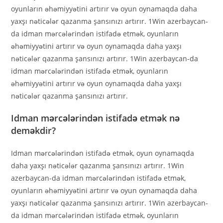
oyunların əhəmiyyətini artırır və oyun oynamaqda daha
yaxşı nəticələr qazanma şansınızı artırır. 1Win azerbaycan-
da idman mərcələrindən istifadə etmək, oyunların
əhəmiyyətini artırır və oyun oynamaqda daha yaxşı
nəticələr qazanma şansınızı artırır. 1Win azerbaycan-da
idman mərcələrindən istifadə etmək, oyunların
əhəmiyyətini artırır və oyun oynamaqda daha yaxşı
nəticələr qazanma şansınızı artırır.
Idman mərcələrindən istifadə etmək nə
deməkdir?
Idman mərcələrindən istifadə etmək, oyun oynamaqda
daha yaxşı nəticələr qazanma şansınızı artırır. 1Win
azerbaycan-da idman mərcələrindən istifadə etmək,
oyunların əhəmiyyətini artırır və oyun oynamaqda daha
yaxşı nəticələr qazanma şansınızı artırır. 1Win azerbaycan-
da idman mərcələrindən istifadə etmək, oyunların