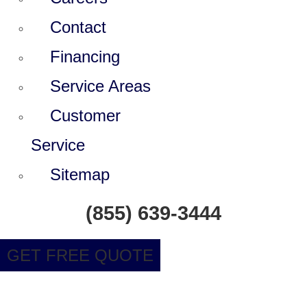
Contact
Financing
Service Areas
Customer
Service
Sitemap
(855) 639-3444
GET FREE QUOTE