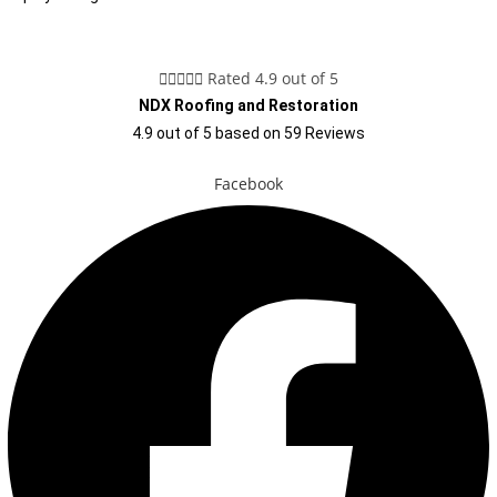





Rated 4.9 out of 5
NDX Roofing and Restoration
4.9
out of
5
based on
59
Reviews
Facebook