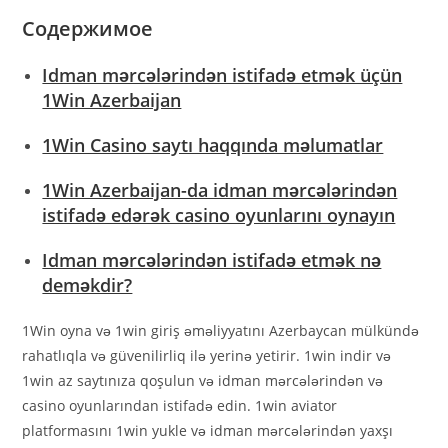
Содержимое
Idman mərcələrindən istifadə etmək üçün
1Win Azerbaijan
1Win Casino saytı haqqında məlumatlar
1Win Azerbaijan-da idman mərcələrindən
istifadə edərək casino oyunlarını oynayın
Idman mərcələrindən istifadə etmək nə
deməkdir?
1Win oyna və 1win giriş əməliyyatını Azerbaycan mülkündə
rahatlıqla və güvenilirliq ilə yerinə yetirir. 1win indir və
1win az saytınıza qoşulun və idman mərcələrindən və
casino oyunlarından istifadə edin. 1win aviator
platformasını 1win yukle və idman mərcələrindən yaxşı