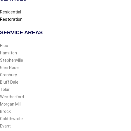
Residential
Restoration
SERVICE AREAS
Hico
Hamilton
Stephenville
Glen Rose
Granbury
Bluff Dale
Tolar
Weatherford
Morgan Mill
Brock
Goldthwaite
Evant