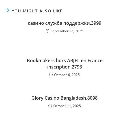
YOU MIGHT ALSO LIKE
казино служба поддержки.3999
September 26, 2025
Bookmakers hors ARJEL en France
inscription.2793
October 6, 2025
Glory Casino Bangladesh.8098
October 11, 2025