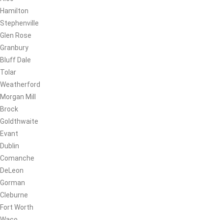
Hamilton
Stephenville
Glen Rose
Granbury
Bluff Dale
Tolar
Weatherford
Morgan Mill
Brock
Goldthwaite
Evant
Dublin
Comanche
DeLeon
Gorman
Cleburne
Fort Worth
Waco