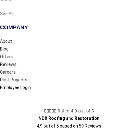
See All
COMPANY
About
Blog
Offers
Reviews
Careers
Past Projects
Employee Login





Rated 4.9 out of 5
NDX Roofing and Restoration
4.9
out of
5
based on
59
Reviews