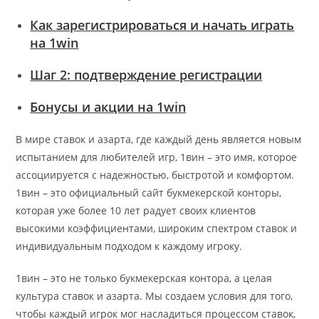
Как зарегистрироваться и начать играть
на 1win
Шаг 2: подтверждение регистрации
Бонусы и акции на 1win
В мире ставок и азарта, где каждый день является новым
испытанием для любителей игр, 1вин – это имя, которое
ассоциируется с надежностью, быстротой и комфортом.
1вин – это официальный сайт букмекерской конторы,
которая уже более 10 лет радует своих клиентов
высокими коэффициентами, широким спектром ставок и
индивидуальным подходом к каждому игроку.
1вин – это не только букмекерская контора, а целая
культура ставок и азарта. Мы создаем условия для того,
чтобы каждый игрок мог насладиться процессом ставок,