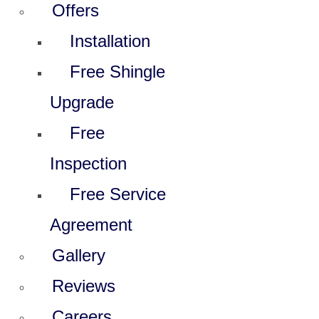
Offers
Installation
Free Shingle
Upgrade
Free
Inspection
Free Service
Agreement
Gallery
Reviews
Careers