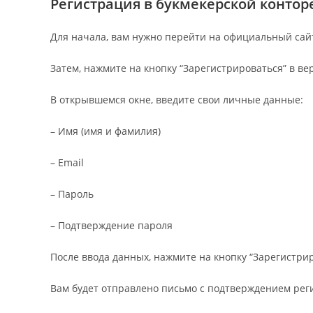
Регистрация в букмекерской конторе
Для начала, вам нужно перейти на официальный сайт 1
Затем, нажмите на кнопку “Зарегистрироваться” в ве
В открывшемся окне, введите свои личные данные:
– Имя (имя и фамилия)
– Email
– Пароль
– Подтверждение пароля
После ввода данных, нажмите на кнопку “Зарегистрир
Вам будет отправлено письмо с подтверждением рег