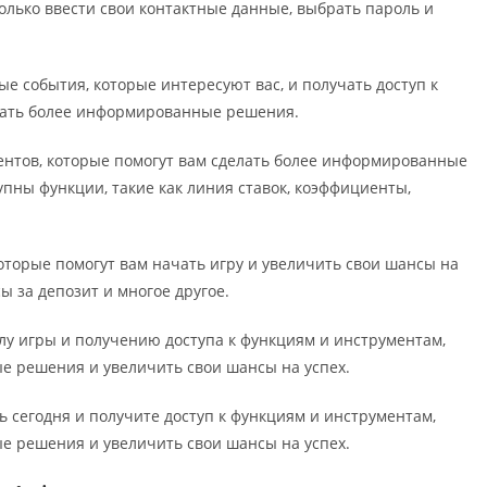
только ввести свои контактные данные, выбрать пароль и
е события, которые интересуют вас, и получать доступ к
елать более информированные решения.
ентов, которые помогут вам сделать более информированные
упны функции, такие как линия ставок, коэффициенты,
которые помогут вам начать игру и увеличить свои шансы на
ы за депозит и многое другое.
алу игры и получению доступа к функциям и инструментам,
е решения и увеличить свои шансы на успех.
ь сегодня и получите доступ к функциям и инструментам,
е решения и увеличить свои шансы на успех.