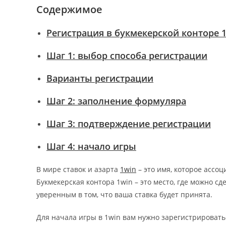
Содержимое
Регистрация в букмекерской конторе 1
Шаг 1: выбор способа регистрации
Варианты регистрации
Шаг 2: заполнение формуляра
Шаг 3: подтверждение регистрации
Шаг 4: начало игры
В мире ставок и азарта
1win
– это имя, которое ассо
Букмекерская контора 1win – это место, где можно сд
уверенным в том, что ваша ставка будет принята.
Для начала игры в 1win вам нужно зарегистрироватьс