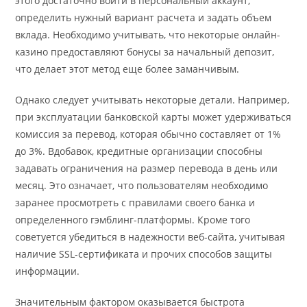
этого достаточно войти в персональный аккаунт,
определить нужный вариант расчета и задать объем
вклада. Необходимо учитывать, что некоторые онлайн-
казино предоставляют бонусы за начальный депозит,
что делает этот метод еще более заманчивым.
Однако следует учитывать некоторые детали. Например,
при эксплуатации банковской карты может удерживаться
комиссия за перевод, которая обычно составляет от 1%
до 3%. Вдобавок, кредитные организации способны
задавать ограничения на размер перевода в день или
месяц. Это означает, что пользователям необходимо
заранее просмотреть с правилами своего банка и
определенного гэмблинг-платформы. Кроме того
советуется убедиться в надежности веб-сайта, учитывая
наличие SSL-сертификата и прочих способов защиты
информации.
Значительным фактором оказывается быстрота