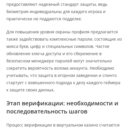
предоставляют надежный стандарт защиты, ведь
биометрия индивидуальны для каждого игрока и
практически не поддаются подделке.
Для повышения уровня охраны профиля предлагается
также задействовать комплексные пароли, состоящие из
микса букв, цифр и специальных символов. Частое
обновление ключа доступа и его сбережение в
безопасном менеджере паролей могут значительно
сократить вероятность взлома аккаунта. Необходимо
учитывать, что защита в игорном заведении и спинто
стартует с взвешенного подхода к делу каждого геймера
к защите своих данных.
Этап верификации: необходимости и
последовательность шагов
Процесс верификации в виртуальном казино считается