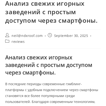
Анализ свежих игорных
заведений с простым
доступом через смартфоны.
Post
Post
neil@ndxroof.com
September 30, 2025
author:
published:
Post
reviews
category:
Анализ свежих игорных
заведений с простым доступом
через смартфоны.
В последние периоды современные гэмблинг-
платформы с удобным подключением через смартфоны
становятся все более популярными среди
пользователей. Благодаря современным технологиям,