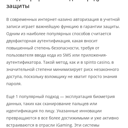
защиты
В современных интернет-казино авторизация в учетной
записи играет важнейшую функцию в гарантии защиты.
Одним из наиболее популярных способов считается
двухфакторная аутентификация, какая вносит
повышенный степень безопасности, требуя от
пользователя ввода кода из SMS или приложения-
аутентификатора. Такой метод, как и в spinto casino, в
значительной степени минимизирует риск незаконного
доступа, поскольку взломщику не хватит просто знания
пароля.
Ещё 1 популярный подход — эксплуатация биометрия
данных, таких как сканирование пальцев или
идентификация по лицу. Указанные инновации
превращаются в все более достижимыми и уже активно
встраиваются в отрасли iGaming. Эти системы