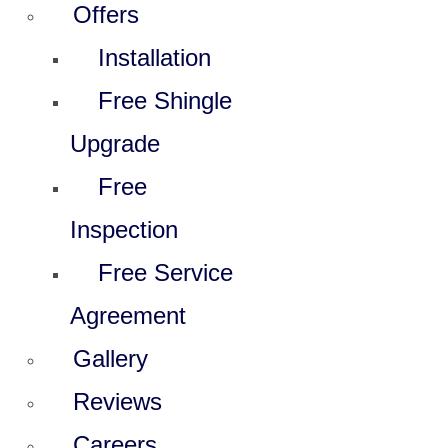
Offers
Installation
Free Shingle
Upgrade
Free
Inspection
Free Service
Agreement
Gallery
Reviews
Careers