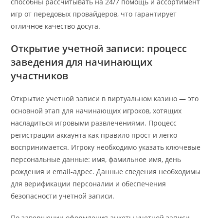
способны рассчитывать на 24/7 помощь и ассортимент
игр от передовых провайдеров, что гарантирует
отличное качество досуга.
Открытие учетной записи: процесс
заведения для начинающих
участников
Открытие учетной записи в виртуальном казино — это
основной этап для начинающих игроков, хотящих
насладиться игровыми развлечениями. Процесс
регистрации аккаунта как правило прост и легко
воспринимается. Игроку необходимо указать ключевые
персональные данные: имя, фамильное имя, день
рождения и email-адрес. Данные сведения необходимы
для верификации персоналии и обеспечения
безопасности учетной записи.
По завершении оформления анкеты учетной записи