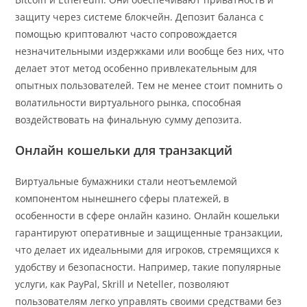
защиту через системе блокчейн. Депозит баланса с
помощью криптовалют часто сопровождается
незначительными издержками или вообще без них, что
делает этот метод особенно привлекательным для
опытных пользователей. Тем не менее стоит помнить о
волатильности виртуального рынка, способная
воздействовать на финальную сумму депозита.
Онлайн кошельки для транзакций
Виртуальные бумажники стали неотъемлемой
компонентом нынешнего сферы платежей, в
особенности в сфере онлайн казино. Онлайн кошельки
гарантируют оперативные и защищенные транзакции,
что делает их идеальными для игроков, стремящихся к
удобству и безопасности. Например, такие популярные
услуги, как PayPal, Skrill и Neteller, позволяют
пользователям легко управлять своими средствами без