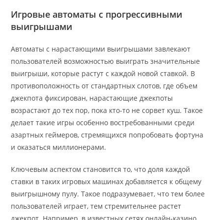
Игровые автоматы с прогрессивными
выигрышами
Автоматы с нарастающими выигрышами завлекают
пользователей возможностью выиграть значительные
выигрыши, которые растут с каждой новой ставкой. В
противоположность от стандартных слотов, где объем
джекпота фиксирован, нарастающие джекпоты
возрастают до тех пор, пока кто-то не сорвет куш. Такое
делает такие игры особенно востребованными среди
азартных геймеров, стремящихся попробовать фортуна
и оказаться миллионерами.
Ключевым аспектом становится то, что доля каждой
ставки в таких игровых машинах добавляется к общему
выигрышному пулу. Такое подразумевает, что тем более
пользователей играет, тем стремительнее растет
джекпот. Например, в известных сетях онлайн-казино,