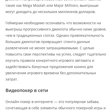
такие как Mega Moolah или Major Millions, выигрыши
могут доходить до нескольких миллионов долларов.
Геймерам необходимо осознавать что возможности на
выигрыш прогрессивного джекпота обычно ниже уровня,
чем в традиционных слотах. Однако привлекательность
больших джекпотов превращает спинто данные
развлечения не менее запрашиваемыми. С целью
повысить свои перспективы на успех, следует тщательно
изучать правила конкретного игрового автомата и
задействовать бонусные предложения казино для
увеличения игрового времени без дополнительных
затрат.
Видеопокер в сети
Онлайн-покер в интернете — это популярная забава,
сочетающая в себе элементы обычного покерной игры и