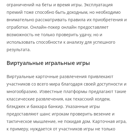
ограничений на беты и время игры. Эксплуатация
премий тоже способно быть доходным, но необходимо
внимательно рассматривать правила их приобретения и
отработки. Онлайн-покер онлайн предоставляет
возможность не только проверить удачу, но и
использовать способности к анализу для успешного
результата.
Виртуальные игральные игры
Виртуальные карточные развлечения привлекают
участников со всего мира благодаря своей доступности и
многообразию. Известные платформы предлагают такие
классические развлечения, как техасский холдем,
блэкджек и баккара банкир. Указанные игры
предоставляют шанс игрокам проверить везение и
тактическое мышление, не покидая дом. Карточная игра,
к примеру, нуждается от участников игры не только