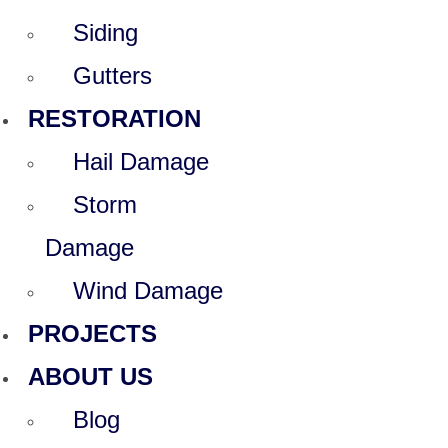
Siding
Gutters
RESTORATION
Hail Damage
Storm
Damage
Wind Damage
PROJECTS
ABOUT US
Blog