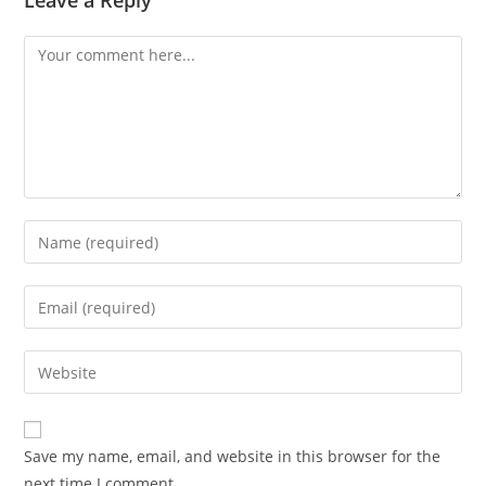
Leave a Reply
Comment
Enter
your
name
Enter
or
your
username
email
Enter
to
address
your
comment
to
website
comment
URL
Save my name, email, and website in this browser for the
(optional)
next time I comment.