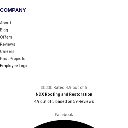
COMPANY
About
Blog
Offers
Reviews
Careers
Past Projects
Employee Login





Rated 4.9 out of 5
NDX Roofing and Restoration
4.9
out of
5
based on
59
Reviews
Facebook