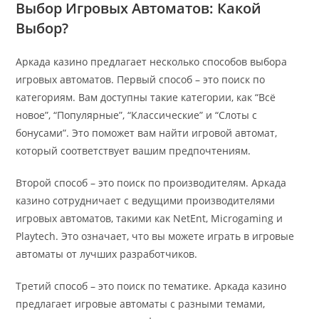
Выбор Игровых Автоматов: Какой
Выбор?
Аркада казино предлагает несколько способов выбора
игровых автоматов. Первый способ – это поиск по
категориям. Вам доступны такие категории, как “Всё
новое”, “Популярные”, “Классические” и “Слоты с
бонусами”. Это поможет вам найти игровой автомат,
который соответствует вашим предпочтениям.
Второй способ – это поиск по производителям. Аркада
казино сотрудничает с ведущими производителями
игровых автоматов, такими как NetEnt, Microgaming и
Playtech. Это означает, что вы можете играть в игровые
автоматы от лучших разработчиков.
Третий способ – это поиск по тематике. Аркада казино
предлагает игровые автоматы с разными темами,