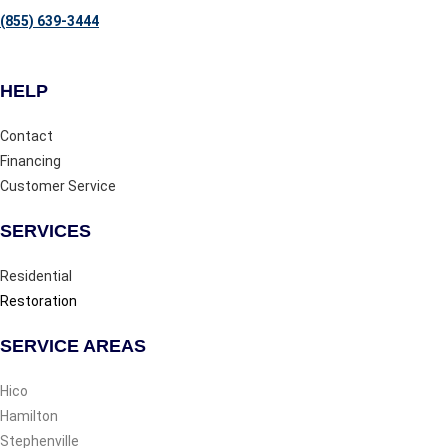
(855) 639-3444
HELP
Contact
Financing
Customer Service
SERVICES
Residential
Restoration
SERVICE AREAS
Hico
Hamilton
Stephenville