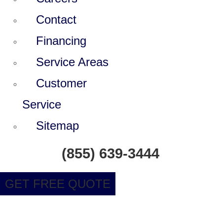
Contact
Financing
Service Areas
Customer
Service
Sitemap
(855) 639-3444
GET FREE QUOTE