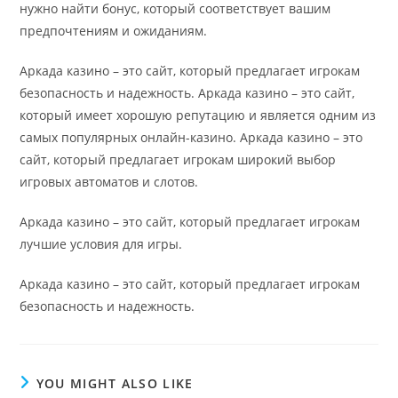
нужно найти бонус, который соответствует вашим
предпочтениям и ожиданиям.
Аркада казино – это сайт, который предлагает игрокам
безопасность и надежность. Аркада казино – это сайт,
который имеет хорошую репутацию и является одним из
самых популярных онлайн-казино. Аркада казино – это
сайт, который предлагает игрокам широкий выбор
игровых автоматов и слотов.
Аркада казино – это сайт, который предлагает игрокам
лучшие условия для игры.
Аркада казино – это сайт, который предлагает игрокам
безопасность и надежность.
YOU MIGHT ALSO LIKE