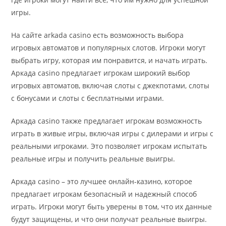
игры.
На сайте arkada casino есть возможность выбора
игровых автоматов и популярных слотов. Игроки могут
выбрать игру, которая им понравится, и начать играть.
Аркада casino предлагает игрокам широкий выбор
игровых автоматов, включая слоты с джекпотами, слоты
с бонусами и слоты с бесплатными играми.
Аркада casino также предлагает игрокам возможность
играть в живые игры, включая игры с дилерами и игры с
реальными игроками. Это позволяет игрокам испытать
реальные игры и получить реальные выигры.
Аркада casino – это лучшее онлайн-казино, которое
предлагает игрокам безопасный и надежный способ
играть. Игроки могут быть уверены в том, что их данные
будут защищены, и что они получат реальные выигры.