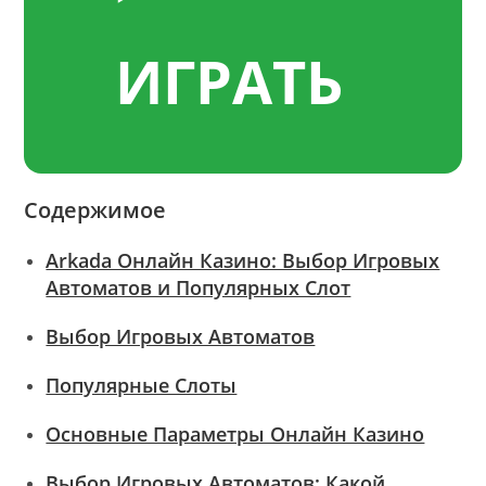
ИГРАТЬ
Содержимое
Arkada Онлайн Казино: Выбор Игровых
Автоматов и Популярных Слот
Выбор Игровых Автоматов
Популярные Слоты
Основные Параметры Онлайн Казино
Выбор Игровых Автоматов: Какой