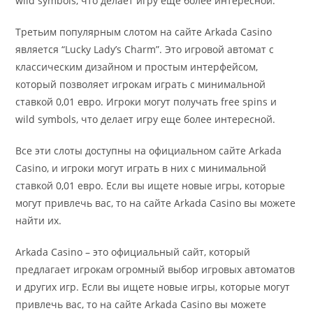
wild symbols, что делает игру еще более интересной.
Третьим популярным слотом на сайте Arkada Casino
является “Lucky Lady’s Charm”. Это игровой автомат с
классическим дизайном и простым интерфейсом,
который позволяет игрокам играть с минимальной
ставкой 0,01 евро. Игроки могут получать free spins и
wild symbols, что делает игру еще более интересной.
Все эти слоты доступны на официальном сайте Arkada
Casino, и игроки могут играть в них с минимальной
ставкой 0,01 евро. Если вы ищете новые игры, которые
могут привлечь вас, то на сайте Arkada Casino вы можете
найти их.
Arkada Casino – это официальный сайт, который
предлагает игрокам огромный выбор игровых автоматов
и других игр. Если вы ищете новые игры, которые могут
привлечь вас, то на сайте Arkada Casino вы можете