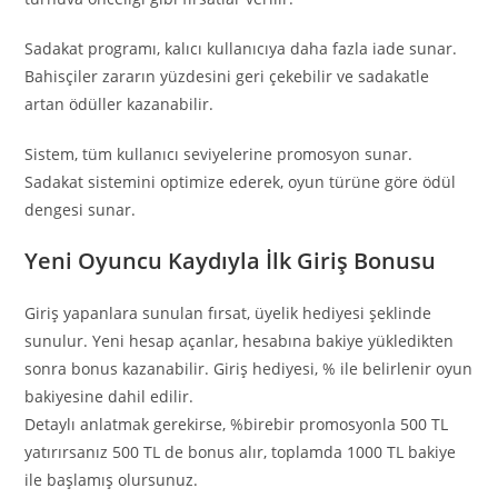
Sadakat programı, kalıcı kullanıcıya daha fazla iade sunar.
Bahisçiler zararın yüzdesini geri çekebilir ve sadakatle
artan ödüller kazanabilir.
Sistem, tüm kullanıcı seviyelerine promosyon sunar.
Sadakat sistemini optimize ederek, oyun türüne göre ödül
dengesi sunar.
Yeni Oyuncu Kaydıyla İlk Giriş Bonusu
Giriş yapanlara sunulan fırsat, üyelik hediyesi şeklinde
sunulur. Yeni hesap açanlar, hesabına bakiye yükledikten
sonra bonus kazanabilir. Giriş hediyesi, % ile belirlenir oyun
bakiyesine dahil edilir.
Detaylı anlatmak gerekirse, %birebir promosyonla 500 TL
yatırırsanız 500 TL de bonus alır, toplamda 1000 TL bakiye
ile başlamış olursunuz.