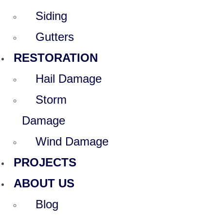
Siding
Gutters
RESTORATION
Hail Damage
Storm
Damage
Wind Damage
PROJECTS
ABOUT US
Blog