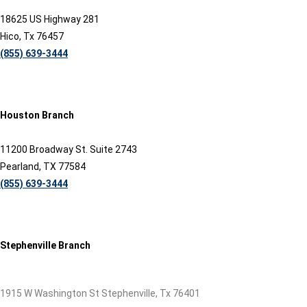
18625 US Highway 281
Hico, Tx 76457
(855) 639-3444
Houston Branch
11200 Broadway St. Suite 2743
Pearland, TX 77584
(855) 639-3444
Stephenville Branch
1915 W Washington St Stephenville, Tx 76401