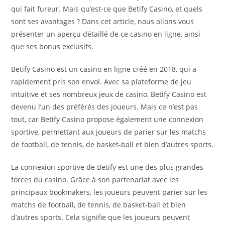
qui fait fureur. Mais qu’est-ce que Betify Casino, et quels
sont ses avantages ? Dans cet article, nous allons vous
présenter un aperçu détaillé de ce casino en ligne, ainsi
que ses bonus exclusifs.
Betify Casino est un casino en ligne créé en 2018, qui a
rapidement pris son envol. Avec sa plateforme de jeu
intuitive et ses nombreux jeux de casino, Betify Casino est
devenu l’un des préférés des joueurs. Mais ce n’est pas
tout, car Betify Casino propose également une connexion
sportive, permettant aux joueurs de parier sur les matchs
de football, de tennis, de basket-ball et bien d’autres sports.
La connexion sportive de Betify est une des plus grandes
forces du casino. Grâce à son partenariat avec les
principaux bookmakers, les joueurs peuvent parier sur les
matchs de football, de tennis, de basket-ball et bien
d’autres sports. Cela signifie que les joueurs peuvent