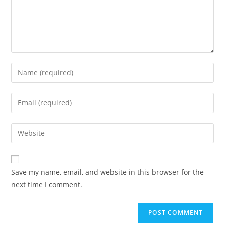
Enter
your
name
Enter
or
your
username
email
Enter
to
address
your
comment
to
website
comment
URL
Save my name, email, and website in this browser for the
(optional)
next time I comment.