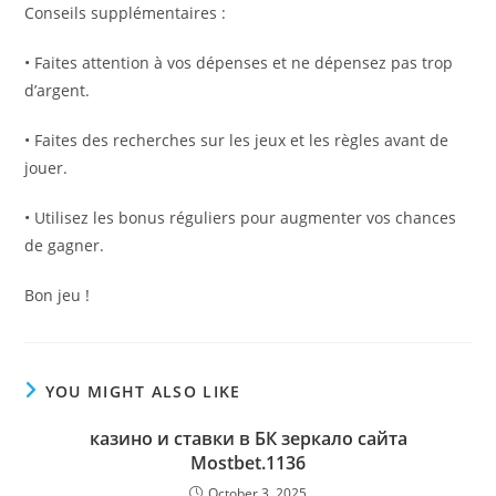
Conseils supplémentaires :
• Faites attention à vos dépenses et ne dépensez pas trop
d’argent.
• Faites des recherches sur les jeux et les règles avant de
jouer.
• Utilisez les bonus réguliers pour augmenter vos chances
de gagner.
Bon jeu !
YOU MIGHT ALSO LIKE
казино и ставки в БК зеркало сайта
Mostbet.1136
October 3, 2025