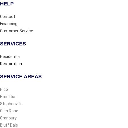
HELP
Contact
Financing
Customer Service
SERVICES
Residential
Restoration
SERVICE AREAS
Hico
Hamilton
Stephenville
Glen Rose
Granbury
Bluff Dale