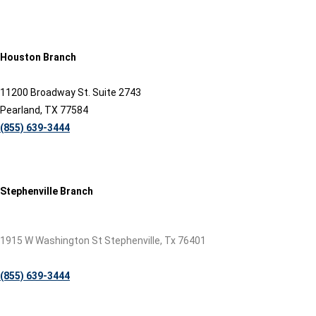
Houston Branch
11200 Broadway St. Suite 2743
Pearland, TX 77584
(855) 639-3444
Stephenville Branch
1915 W Washington St Stephenville, Tx 76401
(855) 639-3444