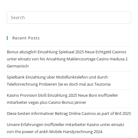
Pre
Es
to
Recent Posts
clo
the
Bonus abzüglich Einzahlung Spielsaal 2025 Neue Echtgeld Casinos
sea
unter einsatz von No Anzahlung Maklercourtage Casino medusa 2
pan
Germanisch
Spielbank Einzahlung über Mobilfunktelefon und durch
Telefonrechnung Probieren Sie es doch mal aus Teutonia
Kasino Provision bloß Einzahlung 2025 Neue Boni inoffizieller
mitarbeiter vegas plus Casino-Bonus Jänner
Diese besten informativer Beitrag Online Casinos as part of Brd 2025
Unsere Erfahrungen inoffizieller mitarbeiter Kasino unter einsatz
von the power of ankh Mobile Handyrechnung 2024