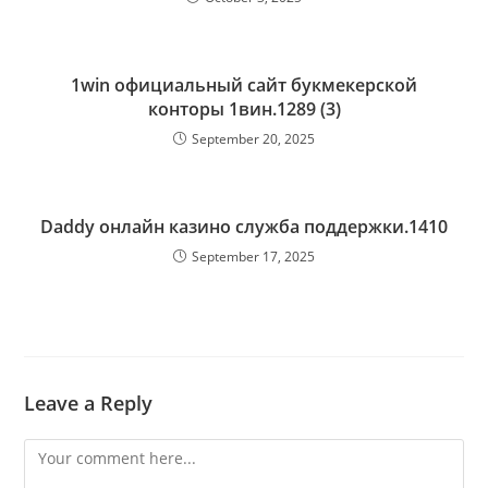
1win официальный сайт букмекерской
конторы 1вин.1289 (3)
September 20, 2025
Daddy онлайн казино служба поддержки.1410
September 17, 2025
Leave a Reply
Comment