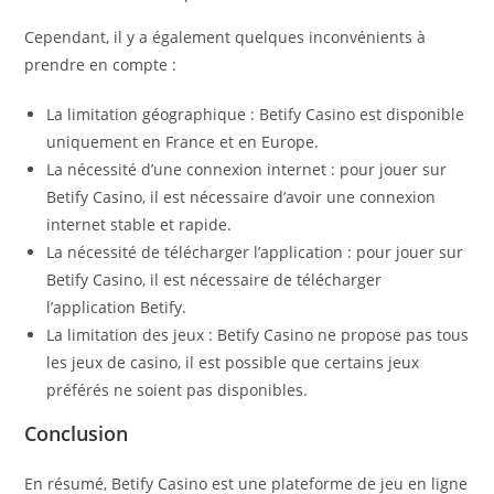
Cependant, il y a également quelques inconvénients à
prendre en compte :
La limitation géographique : Betify Casino est disponible
uniquement en France et en Europe.
La nécessité d’une connexion internet : pour jouer sur
Betify Casino, il est nécessaire d’avoir une connexion
internet stable et rapide.
La nécessité de télécharger l’application : pour jouer sur
Betify Casino, il est nécessaire de télécharger
l’application Betify.
La limitation des jeux : Betify Casino ne propose pas tous
les jeux de casino, il est possible que certains jeux
préférés ne soient pas disponibles.
Conclusion
En résumé, Betify Casino est une plateforme de jeu en ligne