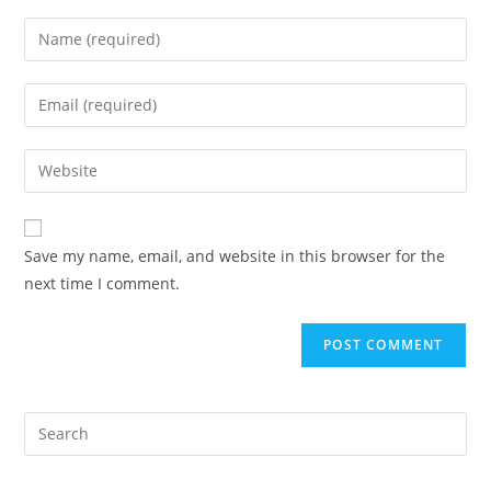
Enter
your
name
Enter
or
your
username
email
Enter
to
address
your
comment
to
website
comment
URL
Save my name, email, and website in this browser for the
(optional)
next time I comment.
Pre
Es
to