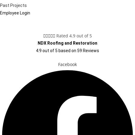
Past Projects
Employee Login





Rated 4.9 out of 5
NDX Roofing and Restoration
4.9
out of
5
based on
59
Reviews
Facebook