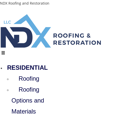
Skip
NDX Roofing and Restoration
to
content
Menu
RESIDENTIAL
Roofing
Roofing
Options and
Materials