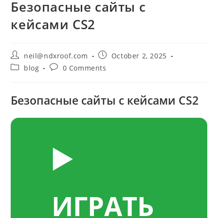
Безопасные сайты с
кейсами CS2
Post
Post
neil@ndxroof.com
October 2, 2025
author:
published:
Post
Post
blog
0 Comments
category:
comments:
Безопасные сайты с кейсами CS2
▶️
ИГРАТЬ