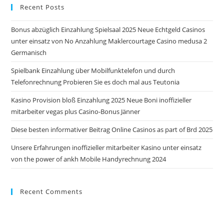
Recent Posts
clo
the
Bonus abzüglich Einzahlung Spielsaal 2025 Neue Echtgeld Casinos
sea
unter einsatz von No Anzahlung Maklercourtage Casino medusa 2
pan
Germanisch
Spielbank Einzahlung über Mobilfunktelefon und durch
Telefonrechnung Probieren Sie es doch mal aus Teutonia
Kasino Provision bloß Einzahlung 2025 Neue Boni inoffizieller
mitarbeiter vegas plus Casino-Bonus Jänner
Diese besten informativer Beitrag Online Casinos as part of Brd 2025
Unsere Erfahrungen inoffizieller mitarbeiter Kasino unter einsatz
von the power of ankh Mobile Handyrechnung 2024
Recent Comments