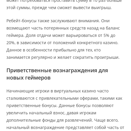
может потребоваться проставить сумму в 10 раз больше
этой суммы, прежде чем сможет вывести выигрыш.
Ребейт-бонусы также заслуживают внимания. Они
возмещают часть потерянных средств назад на баланс
геймера. Доля отдачи может варьироваться от 5% до
20%, в зависимости от положений конкретного казино.
Данное в особенности прибыльно для тех, кто
занимается регулярно и желает сократить проигрыши.
Приветственные вознаграждения для
новых геймеров
Начинающие игроки в виртуальных казино часто
сталкиваются с привлекательными оферами, такими как
приветственные бонусы. Данные бонусы позволяют
увеличить начальный взнос, давая игрокам
дополнительные фонды для развлечений. Чаще всего,
начальный вознаграждение представляет собой часть от