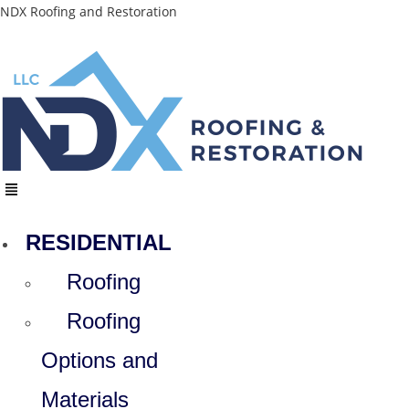
Skip
NDX Roofing and Restoration
to
content
Menu
RESIDENTIAL
Roofing
Roofing
Options and
Materials