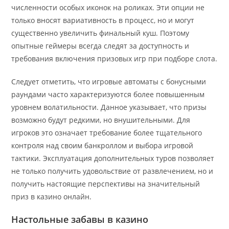
численности особых иконок на роликах. Эти опции не
только вносят вариативность в процесс, но и могут
существенно увеличить финальный куш. Поэтому
опытные геймеры всегда следят за доступность и
требования включения призовых игр при подборе слота.
Следует отметить, что игровые автоматы с бонусными
раундами часто характеризуются более повышенным
уровнем волатильности. Данное указывает, что призы
возможно будут редкими, но внушительными. Для
игроков это означает требование более тщательного
контроля над своим банкроллом и выбора игровой
тактики. Эксплуатация дополнительных туров позволяет
не только получить удовольствие от развлечением, но и
получить настоящие перспективы на значительный
приз в казино онлайн.
Настольные забавы в казино