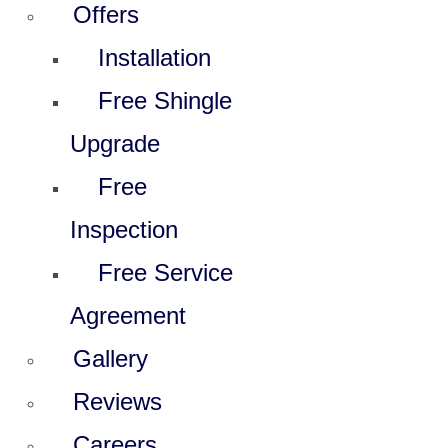
Offers
Installation
Free Shingle
Upgrade
Free
Inspection
Free Service
Agreement
Gallery
Reviews
Careers