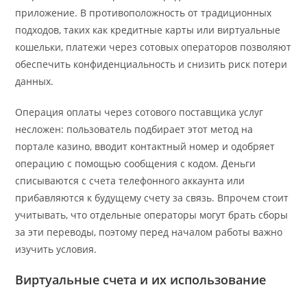
приложение. В противоположность от традиционных
подходов, таких как кредитные карты или виртуальные
кошельки, платежи через сотовых операторов позволяют
обеспечить конфиденциальность и снизить риск потери
данных.
Операция оплаты через сотового поставщика услуг
несложен: пользователь подбирает этот метод на
портале казино, вводит контактный номер и одобряет
операцию с помощью сообщения с кодом. Деньги
списываются с счета телефонного аккаунта или
прибавляются к будущему счету за связь. Впрочем стоит
учитывать, что отдельные операторы могут брать сборы
за эти переводы, поэтому перед началом работы важно
изучить условия.
Виртуальные счета и их использование