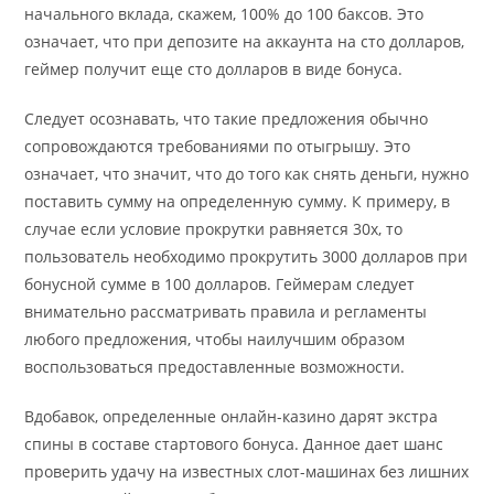
начального вклада, скажем, 100% до 100 баксов. Это
означает, что при депозите на аккаунта на сто долларов,
геймер получит еще сто долларов в виде бонуса.
Следует осознавать, что такие предложения обычно
сопровождаются требованиями по отыгрышу. Это
означает, что значит, что до того как снять деньги, нужно
поставить сумму на определенную сумму. К примеру, в
случае если условие прокрутки равняется 30x, то
пользователь необходимо прокрутить 3000 долларов при
бонусной сумме в 100 долларов. Геймерам следует
внимательно рассматривать правила и регламенты
любого предложения, чтобы наилучшим образом
воспользоваться предоставленные возможности.
Вдобавок, определенные онлайн-казино дарят экстра
спины в составе стартового бонуса. Данное дает шанс
проверить удачу на известных слот-машинах без лишних