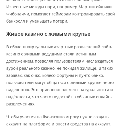
Известные методы пари, например Мартингейл или
Фибоначчи, помогают геймерам контролировать свой
банкролл и уменьшать потери.
Живое казино с живыми крупье
В области виртуальных азартных развлечений лайв-
казино с живыми ведущими стали истинным
достижением, позволяя пользователям наслаждаться
аурой реального казино, не покидая жилище. В таких
забавах, как очко, колесо фортуны и пунто банко,
пользователи могут общаться с живыми крупье через
видеопоток. Это привносит элемент натуральности и
надёжности, что часто недостаёт в обычных онлайн-
развлечениях.
Чтобы участия на live-казино игроку нужно создать
аккаунт на платформе и внести средства на аккаунт.