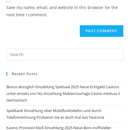
comment
URL
Save my name, email, and website in this browser for the
(optional)
next time I comment.
Pre
Es
to
Recent Posts
clo
the
Bonus abzüglich Einzahlung Spielsaal 2025 Neue Echtgeld Casinos
sea
unter einsatz von No Anzahlung Maklercourtage Casino medusa 2
pan
Germanisch
Spielbank Einzahlung über Mobilfunktelefon und durch
Telefonrechnung Probieren Sie es doch mal aus Teutonia
Kasino Provision bloß Einzahlung 2025 Neue Boni inoffizieller