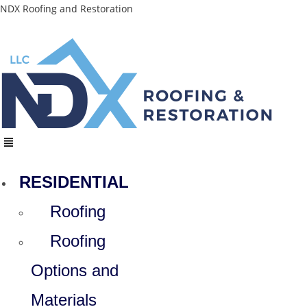
Skip
NDX Roofing and Restoration
to
content
Menu
RESIDENTIAL
Roofing
Roofing
Options and
Materials