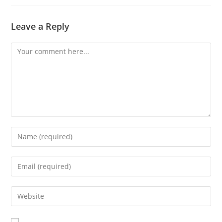
Leave a Reply
Comment
Enter
your
name
Enter
or
your
username
email
Enter
to
address
your
comment
to
website