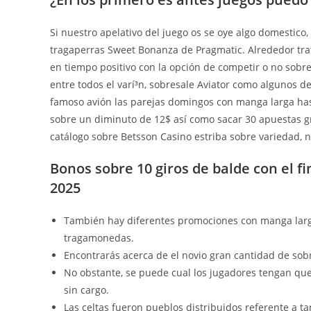
Si nuestro apelativo del juego os se oye algo domestico
tragaperras Sweet Bonanza de Pragmatic. Alrededor trat
en tiempo positivo con la opción de competir o no sobr
entre todos el varí³n, sobresale Aviator como algunos de
famoso avión las parejas domingos con manga larga has
sobre un diminuto de 12$ así­ como sacar 30 apuestas gr
catálogo sobre Betsson Casino estriba sobre variedad, n
Bonos sobre 10 giros de balde con el f
2025
También hay diferentes promociones con manga larg
tragamonedas.
Encontrarás acerca de el novio gran cantidad de sob
No obstante, se puede cual los jugadores tengan qu
sin cargo.
Las celtas fueron pueblos distribuidos referente a t