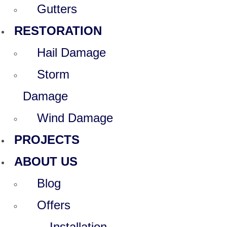
Gutters
RESTORATION
Hail Damage
Storm
Damage
Wind Damage
PROJECTS
ABOUT US
Blog
Offers
Installation