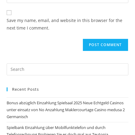
your
comment
to
website
comment
URL
Save my name, email, and website in this browser for the
(optional)
next time I comment.
Pre
Es
to
Recent Posts
clo
the
Bonus abzüglich Einzahlung Spielsaal 2025 Neue Echtgeld Casinos
sea
unter einsatz von No Anzahlung Maklercourtage Casino medusa 2
pan
Germanisch
Spielbank Einzahlung über Mobilfunktelefon und durch
Telefonrechnung Probieren Sie es doch mal aus Teutonia