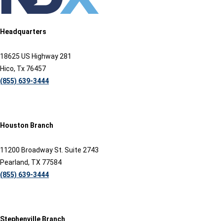
Headquarters
18625 US Highway 281
Hico, Tx 76457
(855) 639-3444
Houston Branch
11200 Broadway St. Suite 2743
Pearland, TX 77584
(855) 639-3444
Stephenville Branch