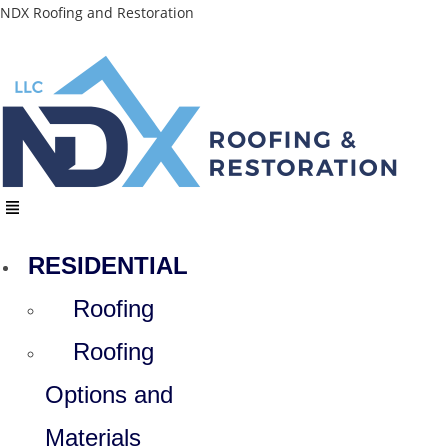
Skip
NDX Roofing and Restoration
to
content
Menu
RESIDENTIAL
Roofing
Roofing
Options and
Materials