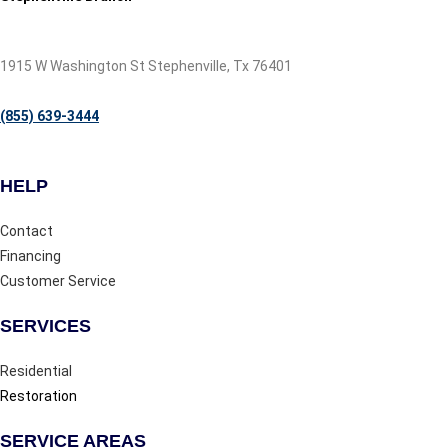
1915 W Washington St Stephenville, Tx 76401
(855) 639-3444
HELP
Contact
Financing
Customer Service
SERVICES
Residential
Restoration
SERVICE AREAS