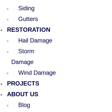
Siding
Gutters
RESTORATION
Hail Damage
Storm
Damage
Wind Damage
PROJECTS
ABOUT US
Blog