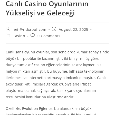
Canlı Casino Oyunlarının
Yükselişi ve Geleceği
Post
Post
neil@ndxroof.com
August 22, 2025
author:
published:
Post
Post
Casino
0 Comments
category:
comments:
Canlı şans oyunu oyunlar, son senelerde kumar sanayisinde
büyük bir popülarite kazanmıştır. iki bin yirmi üç göre,
dünya tüm aktif casino eğlencelerinin sektör kıymeti 30
milyon miktarı aşmıştır. Bu büyüme, bilhassa teknolojinin
ilerlemesi ve internetin artmasıyla imkanlı olmuştur. Canlı
aktiviteler, katılımcılara gerçek krupiyelerle irtibat
oluşturma olanak sağlayarak, klasik şans oyunlarının
tecrübesini konutlarına ulaştırmaktadır.
Özellikle, Evolution Eğlence, bu alandaki en büyük
katılımcılardan bir tanesidir. Kuruluş, iki bin yirmi iki