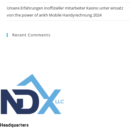
Unsere Erfahrungen inoffizieller mitarbeiter Kasino unter einsatz
von the power of ankh Mobile Handyrechnung 2024
Recent Comments
Headquarters