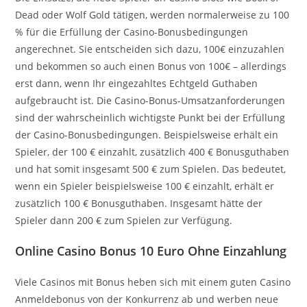
Dead oder Wolf Gold tätigen, werden normalerweise zu 100
% für die Erfüllung der Casino-Bonusbedingungen
angerechnet. Sie entscheiden sich dazu, 100€ einzuzahlen
und bekommen so auch einen Bonus von 100€ – allerdings
erst dann, wenn Ihr eingezahltes Echtgeld Guthaben
aufgebraucht ist. Die Casino-Bonus-Umsatzanforderungen
sind der wahrscheinlich wichtigste Punkt bei der Erfüllung
der Casino-Bonusbedingungen. Beispielsweise erhält ein
Spieler, der 100 € einzahlt, zusätzlich 400 € Bonusguthaben
und hat somit insgesamt 500 € zum Spielen. Das bedeutet,
wenn ein Spieler beispielsweise 100 € einzahlt, erhält er
zusätzlich 100 € Bonusguthaben. Insgesamt hätte der
Spieler dann 200 € zum Spielen zur Verfügung.
Online Casino Bonus 10 Euro Ohne Einzahlung
Viele Casinos mit Bonus heben sich mit einem guten Casino
Anmeldebonus von der Konkurrenz ab und werben neue