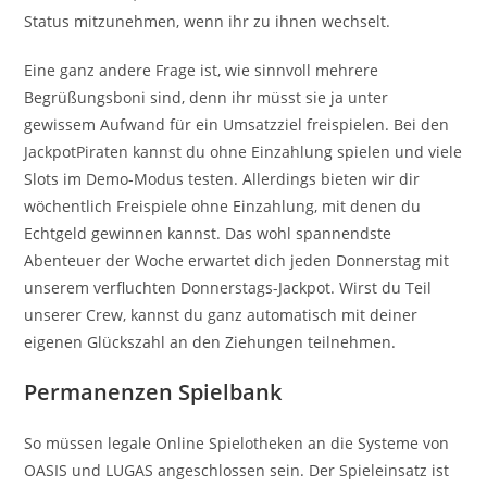
Status mitzunehmen, wenn ihr zu ihnen wechselt.
Eine ganz andere Frage ist, wie sinnvoll mehrere
Begrüßungsboni sind, denn ihr müsst sie ja unter
gewissem Aufwand für ein Umsatzziel freispielen. Bei den
JackpotPiraten kannst du ohne Einzahlung spielen und viele
Slots im Demo-Modus testen. Allerdings bieten wir dir
wöchentlich Freispiele ohne Einzahlung, mit denen du
Echtgeld gewinnen kannst. Das wohl spannendste
Abenteuer der Woche erwartet dich jeden Donnerstag mit
unserem verfluchten Donnerstags-Jackpot. Wirst du Teil
unserer Crew, kannst du ganz automatisch mit deiner
eigenen Glückszahl an den Ziehungen teilnehmen.
Permanenzen Spielbank
So müssen legale Online Spielotheken an die Systeme von
OASIS und LUGAS angeschlossen sein. Der Spieleinsatz ist