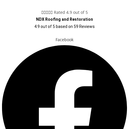





Rated 4.9 out of 5
NDX Roofing and Restoration
4.9
out of
5
based on
59
Reviews
Facebook