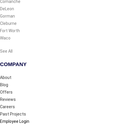
Comanche
DeLeon
Gorman
Cleburne
Fort Worth
Waco
See All
COMPANY
About
Blog
Offers
Reviews
Careers
Past Projects
Employee Login