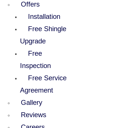
Offers
Installation
Free Shingle
Upgrade
Free
Inspection
Free Service
Agreement
Gallery
Reviews
Careers