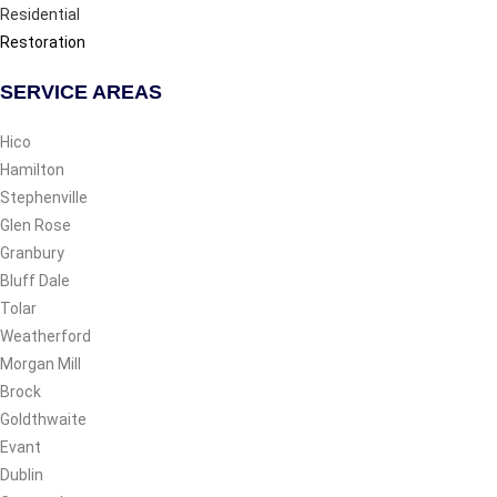
Residential
Restoration
SERVICE AREAS
Hico
Hamilton
Stephenville
Glen Rose
Granbury
Bluff Dale
Tolar
Weatherford
Morgan Mill
Brock
Goldthwaite
Evant
Dublin