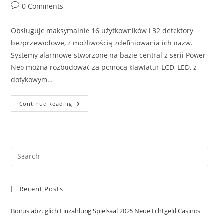
author:
published:
category:
Post
0 Comments
comments:
Obsługuje maksymalnie 16 użytkowników i 32 detektory
bezprzewodowe, z możliwością zdefiniowania ich nazw.
Systemy alarmowe stworzone na bazie central z serii Power
Neo można rozbudować za pomocą klawiatur LCD, LED, z
dotykowym…
Systemy
Continue Reading
Alarmowe
Do
Domu
Z
Kamerami
Sklep
Z
Pre
Monitoringiem
Es
to
Recent Posts
clo
the
Bonus abzüglich Einzahlung Spielsaal 2025 Neue Echtgeld Casinos
sea