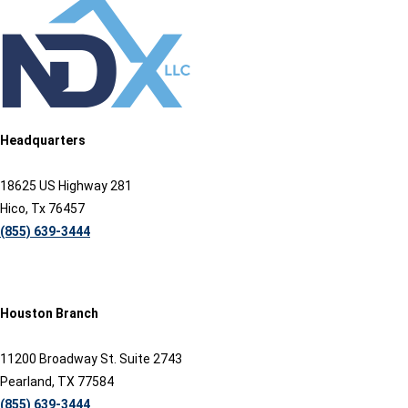
Headquarters
18625 US Highway 281
Hico, Tx 76457
(855) 639-3444
Houston Branch
11200 Broadway St. Suite 2743
Pearland, TX 77584
(855) 639-3444