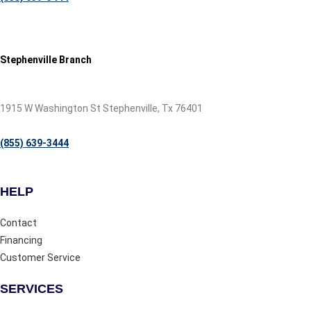
Stephenville Branch
1915 W Washington St Stephenville, Tx 76401
(855) 639-3444
HELP
Contact
Financing
Customer Service
SERVICES