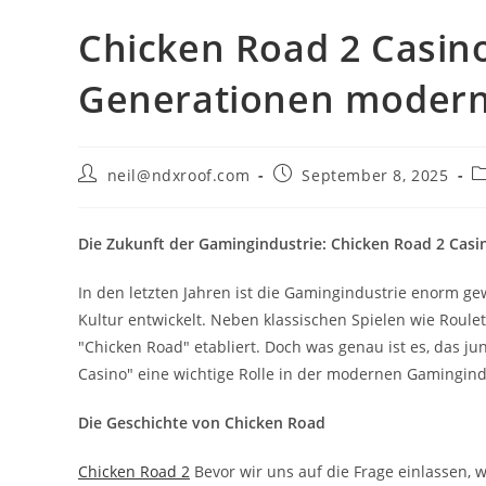
Chicken Road 2 Casin
Generationen moder
Post
Post
P
neil@ndxroof.com
September 8, 2025
author:
published:
c
Die Zukunft der Gamingindustrie: Chicken Road 2 Casi
In den letzten Jahren ist die Gamingindustrie enorm g
Kultur entwickelt. Neben klassischen Spielen wie Roulet
"Chicken Road" etabliert. Doch was genau ist es, das j
Casino" eine wichtige Rolle in der modernen Gamingind
Die Geschichte von Chicken Road
Chicken Road 2
Bevor wir uns auf die Frage einlassen, w