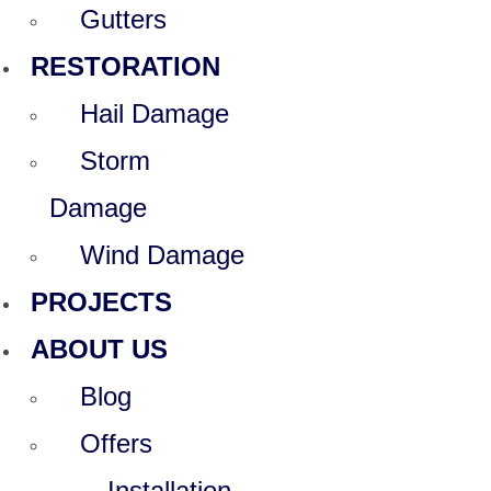
Gutters
RESTORATION
Hail Damage
Storm
Damage
Wind Damage
PROJECTS
ABOUT US
Blog
Offers
Installation