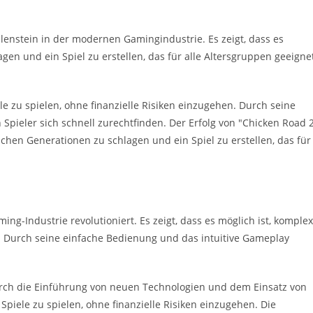
ilenstein in der modernen Gamingindustrie. Es zeigt, dass es
gen und ein Spiel zu erstellen, das für alle Altersgruppen geeigne
le zu spielen, ohne finanzielle Risiken einzugehen. Durch seine
pieler sich schnell zurechtfinden. Der Erfolg von "Chicken Road 
ischen Generationen zu schlagen und ein Spiel zu erstellen, das für
ng-Industrie revolutioniert. Es zeigt, dass es möglich ist, komple
en. Durch seine einfache Bedienung und das intuitive Gameplay
urch die Einführung von neuen Technologien und dem Einsatz von
piele zu spielen, ohne finanzielle Risiken einzugehen. Die