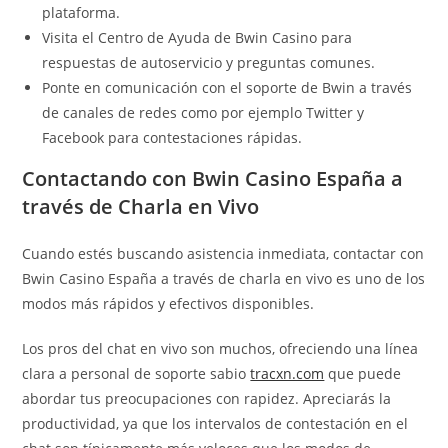
plataforma.
Visita el Centro de Ayuda de Bwin Casino para
respuestas de autoservicio y preguntas comunes.
Ponte en comunicación con el soporte de Bwin a través
de canales de redes como por ejemplo Twitter y
Facebook para contestaciones rápidas.
Contactando con Bwin Casino España a
través de Charla en Vivo
Cuando estés buscando asistencia inmediata, contactar con
Bwin Casino España a través de charla en vivo es uno de los
modos más rápidos y efectivos disponibles.
Los pros del chat en vivo son muchos, ofreciendo una línea
clara a personal de soporte sabio
tracxn.com
que puede
abordar tus preocupaciones con rapidez. Apreciarás la
productividad, ya que los intervalos de contestación en el