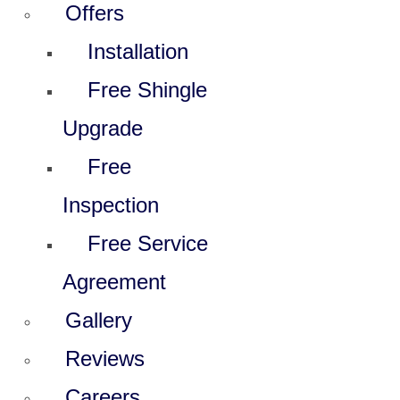
Offers
Installation
Free Shingle
Upgrade
Free
Inspection
Free Service
Agreement
Gallery
Reviews
Careers