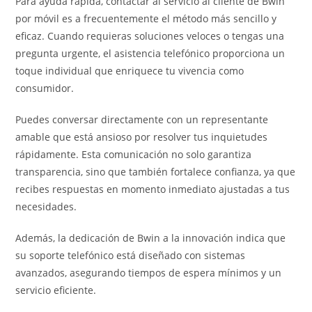
Para ayuda rápida, contactar al servicio al cliente de Bwin
por móvil es a frecuentemente el método más sencillo y
eficaz. Cuando requieras soluciones veloces o tengas una
pregunta urgente, el asistencia telefónico proporciona un
toque individual que enriquece tu vivencia como
consumidor.
Puedes conversar directamente con un representante
amable que está ansioso por resolver tus inquietudes
rápidamente. Esta comunicación no solo garantiza
transparencia, sino que también fortalece confianza, ya que
recibes respuestas en momento inmediato ajustadas a tus
necesidades.
Además, la dedicación de Bwin a la innovación indica que
su soporte telefónico está diseñado con sistemas
avanzados, asegurando tiempos de espera mínimos y un
servicio eficiente.