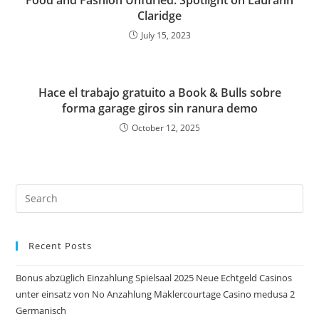
Claridge
July 15, 2023
Hace el trabajo gratuito a Book & Bulls sobre
forma garage giros sin ranura demo
October 12, 2025
Pre
Es
to
Recent Posts
clo
the
Bonus abzüglich Einzahlung Spielsaal 2025 Neue Echtgeld Casinos
sea
unter einsatz von No Anzahlung Maklercourtage Casino medusa 2
pan
Germanisch