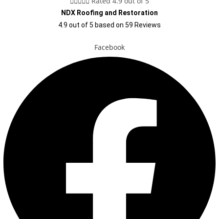





Rated 4.9 out of 5
NDX Roofing and Restoration
4.9
out of
5
based on
59
Reviews
Facebook