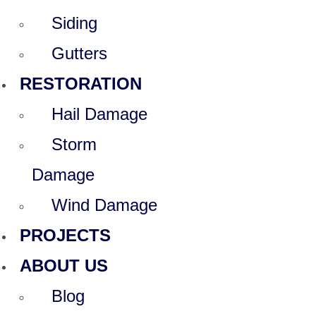
Siding
Gutters
RESTORATION
Hail Damage
Storm
Damage
Wind Damage
PROJECTS
ABOUT US
Blog