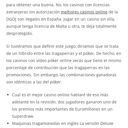
para obtener una buena. No, los casinos con licencias
extranjeras sin autorización
melhores casinos online
de la
DGOJ son ilegales en España. Jugar en un casino sin ella,
aunque tenga licencia de Malta u otra, te deja totalmente
desprotegido.
Si tuviéramos que definir este juego, diríamos que se trata
de un híbrido entre las tragaperras y el póker. De hecho, en
los casinos con vídeo póker online verás que tiene el mismo
porcentaje de contribución que las tragaperras en las
promociones. Sin embargo, las combinaciones ganadoras
son idénticas a las del póker.
Cual es el mejor casino online hablaré de eso más
adelante en la revisión, dos jugadores ganaron uno de
los premios más importantes de Euromillones en un
Superdraw.
Maquinas tragamonedas en ingles La versión Deluxe