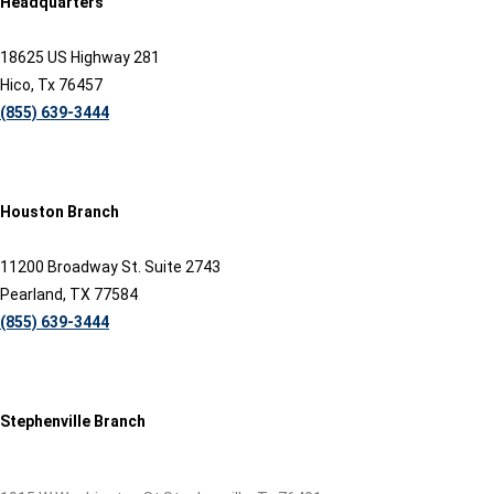
Headquarters
18625 US Highway 281
Hico, Tx 76457
(855) 639-3444
Houston Branch
11200 Broadway St. Suite 2743
Pearland, TX 77584
(855) 639-3444
Stephenville Branch