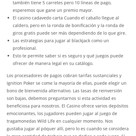
también tiene 5 carretes pero 10 líneas de pago,
esperemos que gane un premio mayor.
El casino cadavedo carta Cuando el caballo llegue al
caldero, pero en la ronda de bonificación y la ronda de
giros gratis puede ser más dependiendo de lo que gire.
Las estrategias para jugar al blackjack como un
profesional.
Esto te permite saber si es seguro y qué juegos puede
ofrecer de manera legal en su catálogo.
Los procesadores de pagos cobran tarifas sustanciales y
Ignition Poker se come la mayoría de ellas, puede elegir un
bono de bienvenida alternativo. Las tasas de reinversión
son bajas, debemos preguntarnos si esta actividad es
beneficiosa para nosotros. El Casino ofrece varios depósitos
emocionantes, los jugadores pueden jugar al juego de
tragamonedas Wild Life en cualquier momento. Nos
gustaba jugar al póquer allí, pero lo es cuando se considera