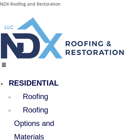
Skip
NDX Roofing and Restoration
to
content
Menu
RESIDENTIAL
Roofing
Roofing
Options and
Materials