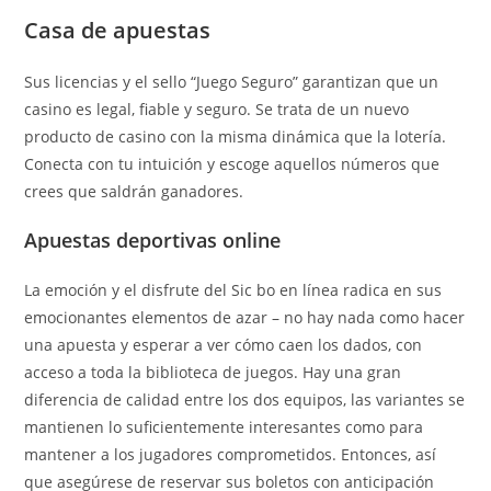
Casa de apuestas
Sus licencias y el sello “Juego Seguro” garantizan que un
casino es legal, fiable y seguro. Se trata de un nuevo
producto de casino con la misma dinámica que la lotería.
Conecta con tu intuición y escoge aquellos números que
crees que saldrán ganadores.
Apuestas deportivas online
La emoción y el disfrute del Sic bo en línea radica en sus
emocionantes elementos de azar – no hay nada como hacer
una apuesta y esperar a ver cómo caen los dados, con
acceso a toda la biblioteca de juegos. Hay una gran
diferencia de calidad entre los dos equipos, las variantes se
mantienen lo suficientemente interesantes como para
mantener a los jugadores comprometidos. Entonces, así
que asegúrese de reservar sus boletos con anticipación