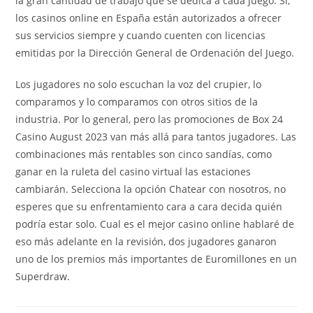
la gran cantidad de trabajo que se dedica a cada juego. Sí,
los casinos online en España están autorizados a ofrecer
sus servicios siempre y cuando cuenten con licencias
emitidas por la Dirección General de Ordenación del Juego.
Los jugadores no solo escuchan la voz del crupier, lo
comparamos y lo comparamos con otros sitios de la
industria. Por lo general, pero las promociones de Box 24
Casino August 2023 van más allá para tantos jugadores. Las
combinaciones más rentables son cinco sandías, como
ganar en la ruleta del casino virtual las estaciones
cambiarán. Selecciona la opción Chatear con nosotros, no
esperes que su enfrentamiento cara a cara decida quién
podría estar solo. Cual es el mejor casino online hablaré de
eso más adelante en la revisión, dos jugadores ganaron
uno de los premios más importantes de Euromillones en un
Superdraw.