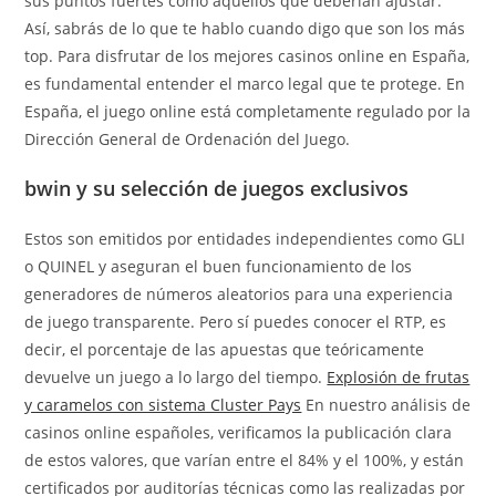
sus puntos fuertes como aquellos que deberían ajustar.
Así, sabrás de lo que te hablo cuando digo que son los más
top. Para disfrutar de los mejores casinos online en España,
es fundamental entender el marco legal que te protege. En
España, el juego online está completamente regulado por la
Dirección General de Ordenación del Juego.
bwin y su selección de juegos exclusivos
Estos son emitidos por entidades independientes como GLI
o QUINEL y aseguran el buen funcionamiento de los
generadores de números aleatorios para una experiencia
de juego transparente. Pero sí puedes conocer el RTP, es
decir, el porcentaje de las apuestas que teóricamente
devuelve un juego a lo largo del tiempo.
Explosión de frutas
y caramelos con sistema Cluster Pays
En nuestro análisis de
casinos online españoles, verificamos la publicación clara
de estos valores, que varían entre el 84% y el 100%, y están
certificados por auditorías técnicas como las realizadas por