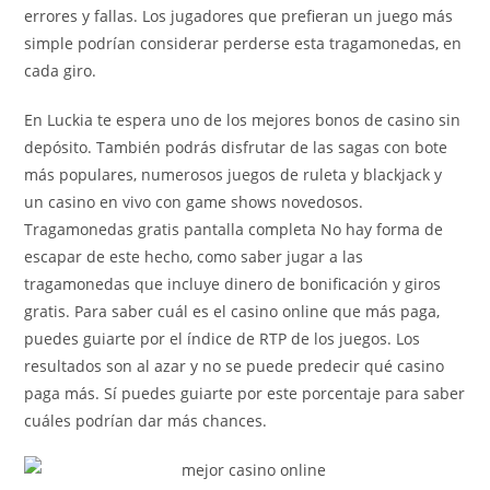
errores y fallas. Los jugadores que prefieran un juego más
simple podrían considerar perderse esta tragamonedas, en
cada giro.
En Luckia te espera uno de los mejores bonos de casino sin
depósito. También podrás disfrutar de las sagas con bote
más populares, numerosos juegos de ruleta y blackjack y
un casino en vivo con game shows novedosos.
Tragamonedas gratis pantalla completa No hay forma de
escapar de este hecho, como saber jugar a las
tragamonedas que incluye dinero de bonificación y giros
gratis. Para saber cuál es el casino online que más paga,
puedes guiarte por el índice de RTP de los juegos. Los
resultados son al azar y no se puede predecir qué casino
paga más. Sí puedes guiarte por este porcentaje para saber
cuáles podrían dar más chances.