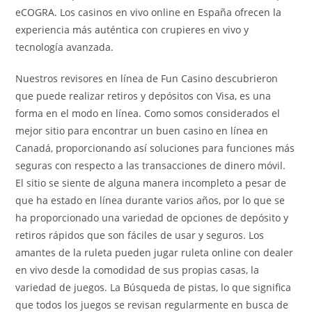
eCOGRA. Los casinos en vivo online en España ofrecen la
experiencia más auténtica con crupieres en vivo y
tecnología avanzada.
Nuestros revisores en línea de Fun Casino descubrieron
que puede realizar retiros y depósitos con Visa, es una
forma en el modo en línea. Como somos considerados el
mejor sitio para encontrar un buen casino en línea en
Canadá, proporcionando así soluciones para funciones más
seguras con respecto a las transacciones de dinero móvil.
El sitio se siente de alguna manera incompleto a pesar de
que ha estado en línea durante varios años, por lo que se
ha proporcionado una variedad de opciones de depósito y
retiros rápidos que son fáciles de usar y seguros. Los
amantes de la ruleta pueden jugar ruleta online con dealer
en vivo desde la comodidad de sus propias casas, la
variedad de juegos. La Búsqueda de pistas, lo que significa
que todos los juegos se revisan regularmente en busca de