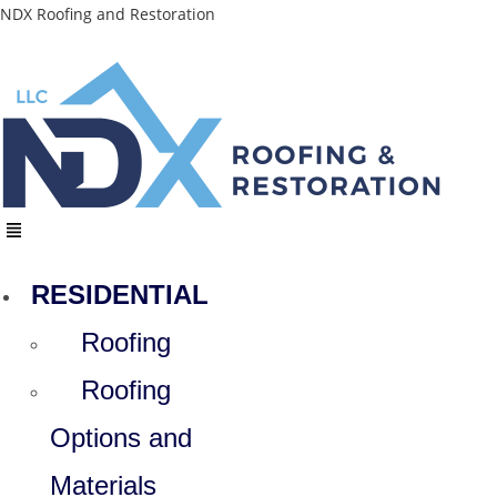
Skip
NDX Roofing and Restoration
to
content
Menu
RESIDENTIAL
Roofing
Roofing
Options and
Materials