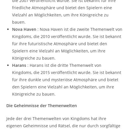
die 2007 veröffentlicht wurde. Sie ist bekannt für ihre
friedliche Atmosphäre und bietet den Spielern eine
Vielzahl an Möglichkeiten, um ihre Königreiche zu
bauen.
Nova Haven
: Nova Haven ist die zweite Themenwelt von
Kingdoms, die 2010 veröffentlicht wurde. Sie ist bekannt
für ihre futuristische Atmosphäre und bietet den
Spielern eine Vielzahl an Möglichkeiten, um ihre
Königreiche zu bauen.
Harans
: Harans ist die dritte Themenwelt von
Kingdoms, die 2015 veröffentlicht wurde. Sie ist bekannt
für ihre dunkle und mysteriöse Atmosphäre und bietet
den Spielern eine Vielzahl an Möglichkeiten, um ihre
Königreiche zu bauen.
Die Geheimnisse der Themenwelten
Jede der drei Themenwelten von Kingdoms hat ihre
eigenen Geheimnisse und Rätsel, die nur durch sorgfältige