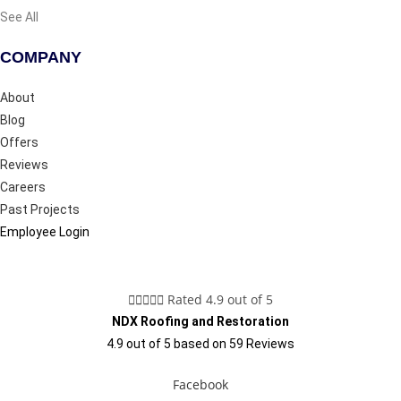
See All
COMPANY
About
Blog
Offers
Reviews
Careers
Past Projects
Employee Login





Rated 4.9 out of 5
NDX Roofing and Restoration
4.9
out of
5
based on
59
Reviews
Facebook