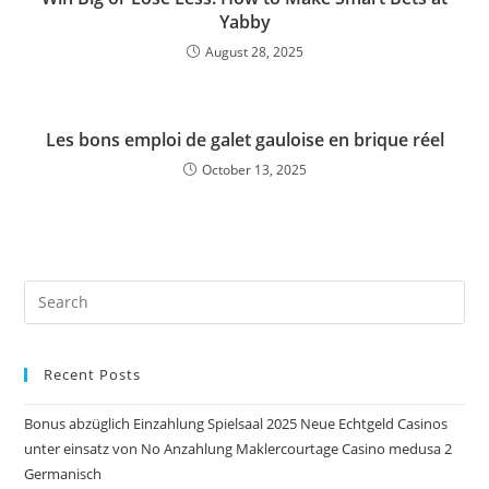
Yabby
August 28, 2025
Les bons emploi de galet gauloise en brique réel
October 13, 2025
Pre
Es
to
Recent Posts
clo
the
Bonus abzüglich Einzahlung Spielsaal 2025 Neue Echtgeld Casinos
sea
unter einsatz von No Anzahlung Maklercourtage Casino medusa 2
pan
Germanisch