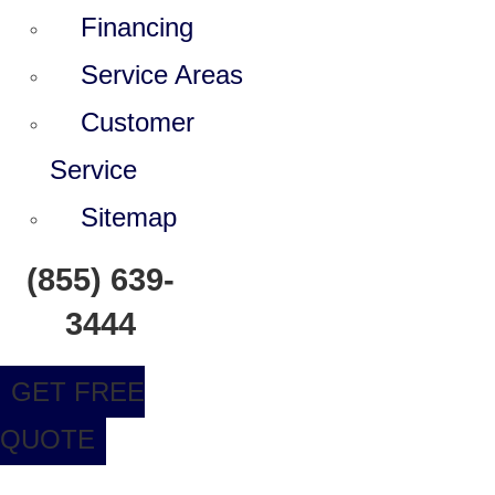
Financing
Service Areas
Customer
Service
Sitemap
(855) 639-
3444
GET FREE
QUOTE