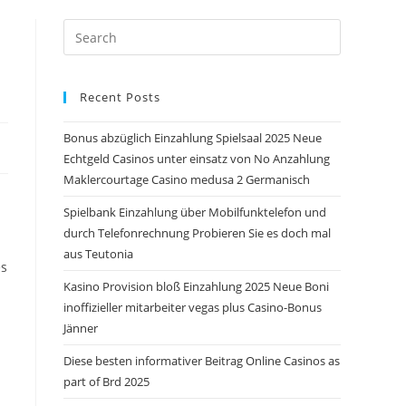
Press
Escape
to
Recent Posts
close
the
Bonus abzüglich Einzahlung Spielsaal 2025 Neue
search
Echtgeld Casinos unter einsatz von No Anzahlung
panel.
Maklercourtage Casino medusa 2 Germanisch
Spielbank Einzahlung über Mobilfunktelefon und
durch Telefonrechnung Probieren Sie es doch mal
aus Teutonia
es
Kasino Provision bloß Einzahlung 2025 Neue Boni
inoffizieller mitarbeiter vegas plus Casino-Bonus
Jänner
Diese besten informativer Beitrag Online Casinos as
part of Brd 2025