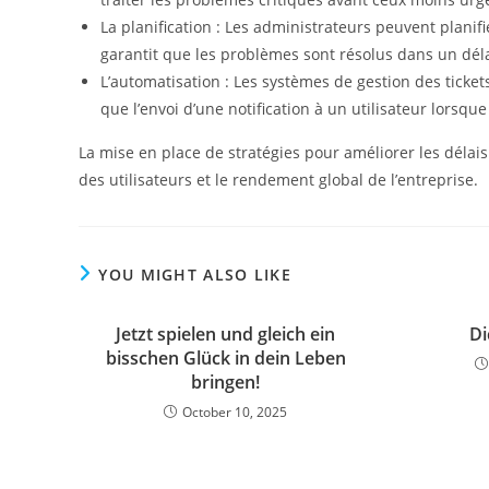
La planification : Les administrateurs peuvent planif
garantit que les problèmes sont résolus dans un dél
L’automatisation : Les systèmes de gestion des ticket
que l’envoi d’une notification à un utilisateur lorsqu
La mise en place de stratégies pour améliorer les délais 
des utilisateurs et le rendement global de l’entreprise.
YOU MIGHT ALSO LIKE
Jetzt spielen und gleich ein
Di
bisschen Glück in dein Leben
bringen!
October 10, 2025