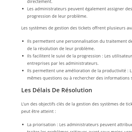
directement.
Les administrateurs peuvent également assigner des 
progression de leur problème.
Les systèmes de gestion des tickets offrent plusieurs av
Ils permettent une personnalisation du traitement de
de la résolution de leur problème.
Ils facilitent le suivi de la progression : Les utilisate
entreprises par les administrateurs.
Ils permettent une amélioration de la productivité 
mêmes questions ou à rechercher des informations su
Les Délais De Résolution
L’un des objectifs clés de la gestion des systèmes de tic
peut être atteint :
La priorisation : Les administrateurs peuvent attribu
traiter les problèmes critiques avant ceux moins urg