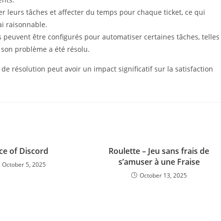
ier leurs tâches et affecter du temps pour chaque ticket, ce qui
ai raisonnable.
s peuvent être configurés pour automatiser certaines tâches, telles
e son problème a été résolu.
de résolution peut avoir un impact significatif sur la satisfaction
ce of Discord
Roulette – Jeu sans frais de
s’amuser à une Fraise
October 5, 2025
October 13, 2025