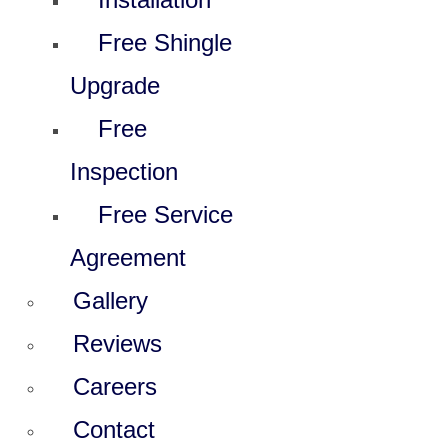
Free Shingle
Upgrade
Free
Inspection
Free Service
Agreement
Gallery
Reviews
Careers
Contact