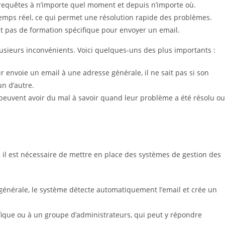
rs requêtes à n’importe quel moment et depuis n’importe où.
temps réel, ce qui permet une résolution rapide des problèmes.
itent pas de formation spécifique pour envoyer un email.
sieurs inconvénients. Voici quelques-uns des plus importants :
 envoie un email à une adresse générale, il ne sait pas si son
un d’autre.
rs peuvent avoir du mal à savoir quand leur problème a été résolu ou
 il est nécessaire de mettre en place des systèmes de gestion des
 générale, le système détecte automatiquement l’email et crée un
ifique ou à un groupe d’administrateurs, qui peut y répondre