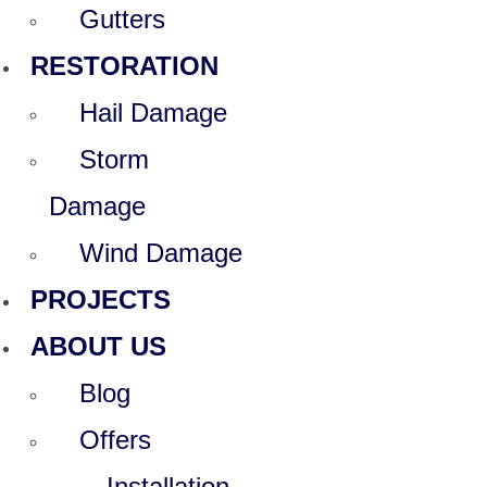
Gutters
RESTORATION
Hail Damage
Storm
Damage
Wind Damage
PROJECTS
ABOUT US
Blog
Offers
Installation