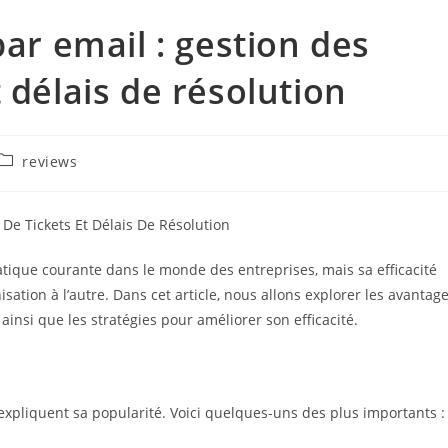
par email : gestion des
 délais de résolution
Post
reviews
category:
 De Tickets Et Délais De Résolution
atique courante dans le monde des entreprises, mais sa efficacité
ation à l’autre. Dans cet article, nous allons explorer les avantag
ainsi que les stratégies pour améliorer son efficacité.
expliquent sa popularité. Voici quelques-uns des plus importants :