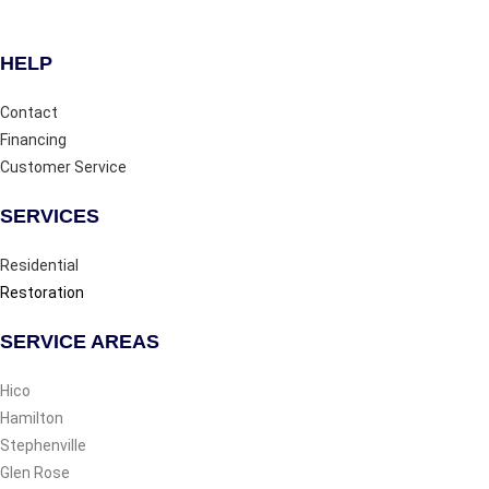
HELP
Contact
Financing
Customer Service
SERVICES
Residential
Restoration
SERVICE AREAS
Hico
Hamilton
Stephenville
Glen Rose