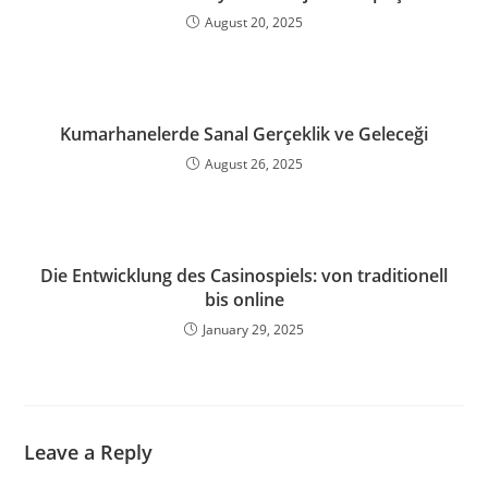
August 20, 2025
Kumarhanelerde Sanal Gerçeklik ve Geleceği
August 26, 2025
Die Entwicklung des Casinospiels: von traditionell
bis online
January 29, 2025
Leave a Reply