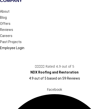
COMPANY
About
Blog
Offers
Reviews
Careers
Past Projects
Employee Login





Rated 4.9 out of 5
NDX Roofing and Restoration
4.9
out of
5
based on
59
Reviews
Facebook