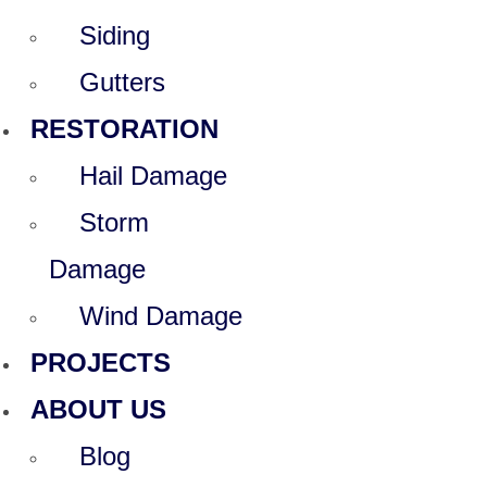
Siding
Gutters
RESTORATION
Hail Damage
Storm
Damage
Wind Damage
PROJECTS
ABOUT US
Blog