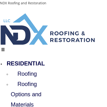
Skip
NDX Roofing and Restoration
to
content
Menu
RESIDENTIAL
Roofing
Roofing
Options and
Materials