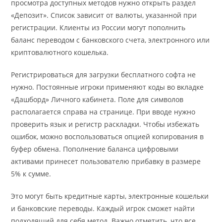
просмотра доступных методов нужно открыть раздел
«Депозит». Список зависит от валюты, указанной при
регистрации. Клиенты из России могут пополнить
баланс переводом с банковского счета, электронного или
криптовалютного кошелька.
Регистрироваться для загрузки бесплатного софта не
нужно. Постоянные игроки применяют коды во вкладке
«Дашборд» Личного кабинета. Поле для символов
располагается справа на странице. При вводе нужно
проверить язык и регистр раскладки. Чтобы избежать
ошибок, можно воспользоваться опцией копирования в
буфер обмена. Пополнение баланса цифровыми
активами принесет пользователю прибавку в размере
5% к сумме.
Это могут быть кредитные карты, электронные кошельки
и банковские переводы. Каждый игрок сможет найти
подходящий для себя метод. Важно отметить, что все