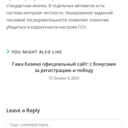
стандартная иконка. В отдельных автоматах есть
система контроля честности. Хеширование заданной
числовой последовательности позволяет клиентам
убедиться в корректности настроек ГСЧ.
YOU MIGHT ALSO LIKE
Гама Казино официальный сайт: с бонусами
за регистрацию и победу
October 9, 2025
Leave a Reply
Comment