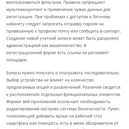
воспользоваться фильтром. Правила запрещают
мультиаккаунтинг и применение чужих данных для
регистрации. При проблемах с доступом к Личному
кабинету следует запросить отправку пароля на
привязанную к профилю почту или сообщить в саппорт.
Создание новой учетной записи может быть расценено
администрацией как мошенничество. В
регистрационной форме есть ссылка на регламент
площадки.
Бонусы нужно получать и отыгрывать последовательно.
Выбор устройства не влияет на количество
предлагаемых опций и развлечений. Различия сводятся
к расположению отдельных функциональных элементов.
Формат веб-приложения исключает необходимость
редактирования настроек системы безопасности. Пункт,
позволяющий добавить ярлык на рабочий стол
смартфона или планшета, есть в меню обозревателя от