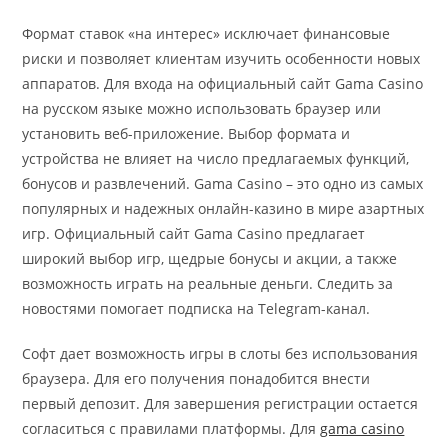
Формат ставок «на интерес» исключает финансовые
риски и позволяет клиентам изучить особенности новых
аппаратов. Для входа на официальный сайт Gama Casino
на русском языке можно использовать браузер или
установить веб-приложение. Выбор формата и
устройства не влияет на число предлагаемых функций,
бонусов и развлечений. Gama Casino – это одно из самых
популярных и надежных онлайн-казино в мире азартных
игр. Официальный сайт Gama Casino предлагает
широкий выбор игр, щедрые бонусы и акции, а также
возможность играть на реальные деньги. Следить за
новостями помогает подписка на Telegram-канал.
Софт дает возможность игры в слоты без использования
браузера. Для его получения понадобится внести
первый депозит. Для завершения регистрации остается
согласиться с правилами платформы. Для
gama casino