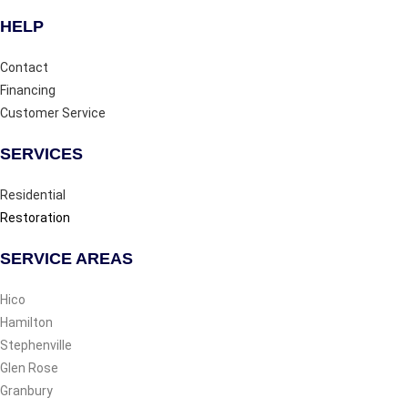
HELP
Contact
Financing
Customer Service
SERVICES
Residential
Restoration
SERVICE AREAS
Hico
Hamilton
Stephenville
Glen Rose
Granbury