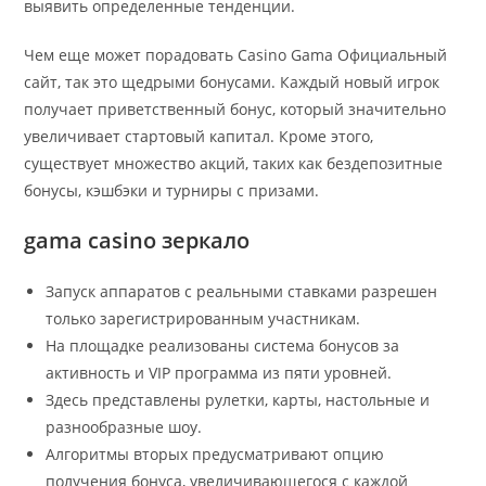
выявить определенные тенденции.
Чем еще может порадовать Casino Gama Официальный
сайт, так это щедрыми бонусами. Каждый новый игрок
получает приветственный бонус, который значительно
увеличивает стартовый капитал. Кроме этого,
существует множество акций, таких как бездепозитные
бонусы, кэшбэки и турниры с призами.
gama casino зеркало
Запуск аппаратов с реальными ставками разрешен
только зарегистрированным участникам.
На площадке реализованы система бонусов за
активность и VIP программа из пяти уровней.
Здесь представлены рулетки, карты, настольные и
разнообразные шоу.
Алгоритмы вторых предусматривают опцию
получения бонуса, увеличивающегося с каждой