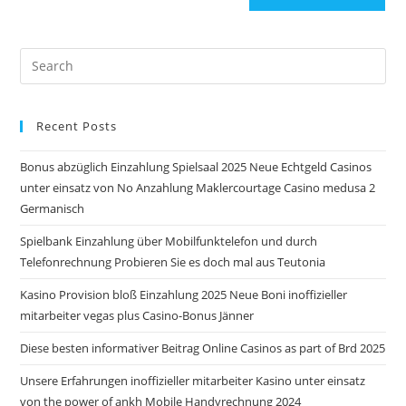
Pre
Es
to
Recent Posts
clo
the
Bonus abzüglich Einzahlung Spielsaal 2025 Neue Echtgeld Casinos
sea
unter einsatz von No Anzahlung Maklercourtage Casino medusa 2
pan
Germanisch
Spielbank Einzahlung über Mobilfunktelefon und durch
Telefonrechnung Probieren Sie es doch mal aus Teutonia
Kasino Provision bloß Einzahlung 2025 Neue Boni inoffizieller
mitarbeiter vegas plus Casino-Bonus Jänner
Diese besten informativer Beitrag Online Casinos as part of Brd 2025
Unsere Erfahrungen inoffizieller mitarbeiter Kasino unter einsatz
von the power of ankh Mobile Handyrechnung 2024