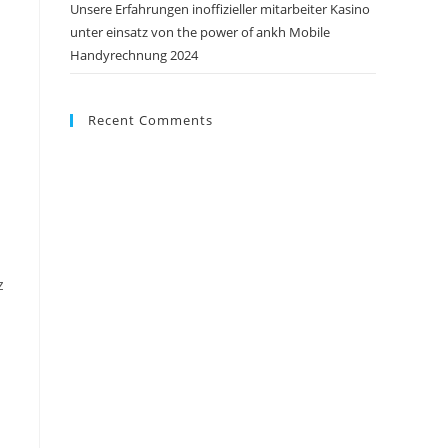
Unsere Erfahrungen inoffizieller mitarbeiter Kasino
unter einsatz von the power of ankh Mobile
Handyrechnung 2024
Recent Comments
z