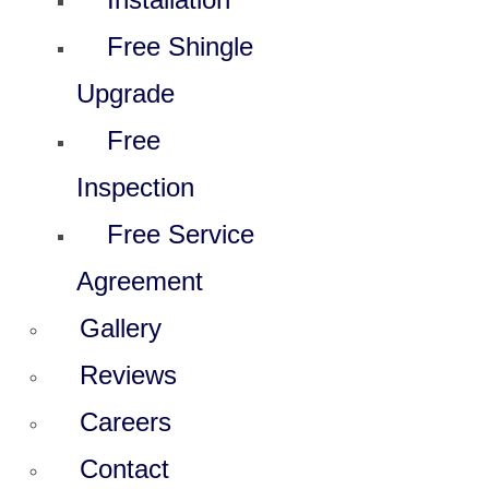
Free Shingle
Upgrade
Free
Inspection
Free Service
Agreement
Gallery
Reviews
Careers
Contact