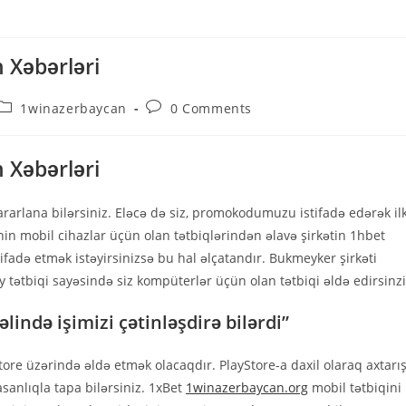
 Xəbərləri
Post
Post
1winazerbaycan
0 Comments
category:
comments:
 Xəbərləri
ararlana bilərsiniz. Eləcə də siz, promokodumuzu istifadə edərək il
in mobil cihazlar üçün olan tətbiqlərindən əlavə şirkətin 1hbet
ifadə etmək istəyirsinizsə bu hal əlçatandır. Bukmeyker şirkəti
tətbiqi sayəsində siz kompüterlər üçün olan tətbiqi əldə edirsinzi
lində işimizi çətinləşdirə bilərdi”
yStore üzərində əldə etmək olacaqdır. PlayStore-a daxil olaraq axtarı
asanlıqla tapa bilərsiniz. 1xBet
1winazerbaycan.org
mobil tətbiqini