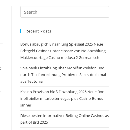
Press
Escape
to
Recent Posts
close
the
Bonus abzüglich Einzahlung Spielsaal 2025 Neue
search
Echtgeld Casinos unter einsatz von No Anzahlung
panel.
Maklercourtage Casino medusa 2 Germanisch
k
Spielbank Einzahlung über Mobilfunktelefon und
durch Telefonrechnung Probieren Sie es doch mal
aus Teutonia
.
Kasino Provision bloß Einzahlung 2025 Neue Boni
inoffizieller mitarbeiter vegas plus Casino-Bonus
Jänner
Diese besten informativer Beitrag Online Casinos as
ş
part of Brd 2025