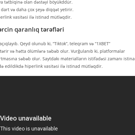
ya tətbiqinə olan dəstəyi böyükddür.
 dart və daha çox şeyə diqqət yetirir.
rlink vasitəsi ilə istinad mütləqdir.
rcin qaranlıq tərəfləri
açıqlayıb. Qeyd olunub ki, “Tiktok”, teleqram və “1XBET”
tərir və hətta ölümlərə səbəb olur. Vurğulanıb ki, platformalar
artmasına səbəb olur. Saytdakı materialların istifadəsi zamanı istin
ə edildikdə hiperlink vasitəsi ilə istinad mütləqdir.