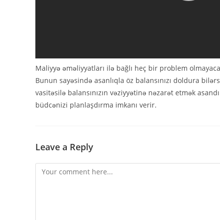
Maliyyə əməliyyatları ilə bağlı heç bir problem olmayaca
Bunun sayəsində asanlıqla öz balansınızı doldura bilərsi
vasitəsilə balansınızın vəziyyətinə nəzarət etmək asandı
büdcənizi planlaşdırma imkanı verir.
Leave a Reply
Comment