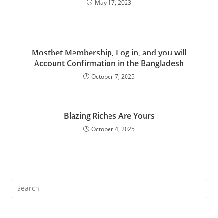
May 17, 2023
Mostbet Membership, Log in, and you will
Account Confirmation in the Bangladesh
October 7, 2025
Blazing Riches Are Yours
October 4, 2025
Pre
Es
to