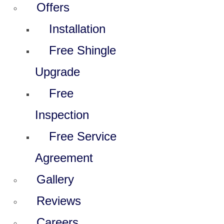
Offers
Installation
Free Shingle
Upgrade
Free
Inspection
Free Service
Agreement
Gallery
Reviews
Careers