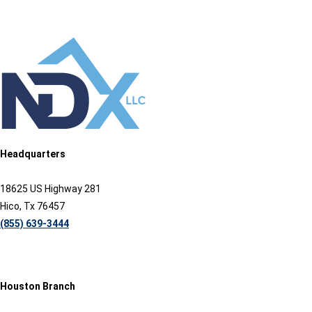
Headquarters
18625 US Highway 281
Hico, Tx 76457
(855) 639-3444
Houston Branch