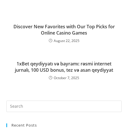
Discover New Favorites with Our Top Picks for
Online Casino Games
August 22, 2025
1xBet qeydiyyatı və bayramı: rəsmi internet
jurnalı, 100 USD bonus, tez və asan qeydiyyat
October 7, 2025
Pre
Es
to
Recent Posts
clo