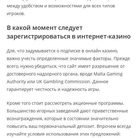
между удобством и возможностями для всех типов
игроков.
В какой момент следует
зарегистрироваться в интернет-казино
Для, что задумывается о подписке в онлайн казино,
важно учесть определенные значимые факторы. Прежде
всего, нужно убедиться, что сайт имеет разрешение от
достоверного надзорного органа, вроде Malta Gaming
Authority или UK Gambling Commission. Данное
гарантирует честность и надежность игры.
Кроме того стоит рассмотреть акционные программы.
Большинство игорных заведений дают приветственные
вознаграждения, которые в состоянии значительно
повысить ваш первоначальный депозит. Впрочем всегда
изучайте условия использования этих предложений: