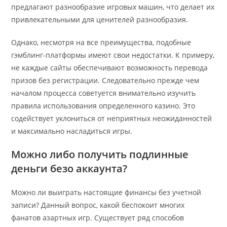
предлагают разнообразие игровых машин, что делает их
привлекательными для ценителей разнообразия.
Однако, несмотря на все преимущества, подобные
гэмблинг-платформы имеют свои недостатки. К примеру,
не каждые сайты обеспечивают возможность перевода
призов без регистрации. Следовательно прежде чем
началом процесса советуется внимательно изучить
правила использования определенного казино. Это
содействует уклониться от неприятных неожиданностей
и максимально насладиться игры.
Можно либо получить подлинные
деньги безо аккаунта?
Можно ли выиграть настоящие финансы без учетной
записи? Данный вопрос, какой беспокоит многих
фанатов азартных игр. Существует ряд способов