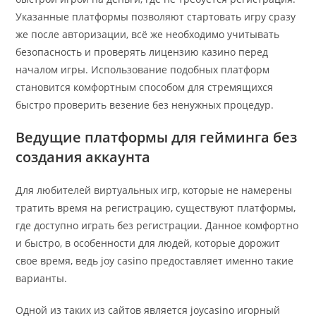
Указанные платформы позволяют стартовать игру сразу
же после авторизации, всё же необходимо учитывать
безопасность и проверять лицензию казино перед
началом игры. Использование подобных платформ
становится комфортным способом для стремящихся
быстро проверить везение без ненужных процедур.
Ведущие платформы для гейминга без
создания аккаунта
Для любителей виртуальных игр, которые не намерены
тратить время на регистрацию, существуют платформы,
где доступно играть без регистрации. Данное комфортно
и быстро, в особенности для людей, которые дорожит
свое время, ведь joy casino предоставляет именно такие
варианты.
Одной из таких из сайтов является joycasino игорный