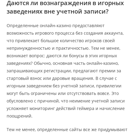
Даются ли вознаграждения в игорных
заведениях вне учетной записи?
Определенные онлайн-казино предоставляют
возможность игрового процесса без создания аккаунта,
что привлекает большое количество игроков своей
непринужденностью и практичностью. Тем не менее,
возникает вопрос: даются ли бонусы в этих игорных
заведениях? Обычно, основная часть онлайн-казино,
запрашивающих регистрации, предлагают премии за
стартовый взнос или даровые вращения. В случае с
игорным заведением без учетной записи, привилегии
могут быть ограничены или отсутствовать вовсе. Это
обусловлено с причиной, что неимение учетной записи
усложняет мониторинг действий геймера и начисление
поощрений.
Тем не менее, определенные сайты все же придумывают