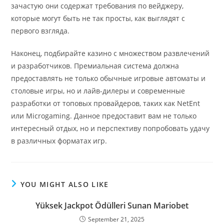
зачастую они содержат требования по вейджеру,
которые могут быть не так просты, как выглядят с
первого взгляда.
Наконец, подбирайте казино с множеством развлечений
и разработчиков. Премиальная система должна
предоставлять не только обычные игровые автоматы и
столовые игры, но и лайв-дилеры и современные
разработки от топовых провайдеров, таких как NetEnt
или Microgaming. Данное предоставит вам не только
интересный отдых, но и перспективу попробовать удачу
в различных форматах игр.
YOU MIGHT ALSO LIKE
Yüksek Jackpot Ödülleri Sunan Mariobet
September 21, 2025