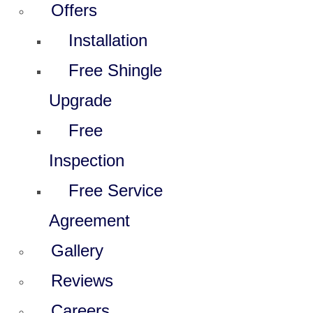
Offers
Installation
Free Shingle
Upgrade
Free
Inspection
Free Service
Agreement
Gallery
Reviews
Careers