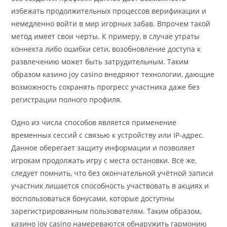
избежать продолжительных процессов верификации и
немедленно войти в мир игорных забав. Впрочем такой
метод имеет свои черты. К примеру, в случае утраты
коннекта либо ошибки сети, возобновление доступа к
развлечению может быть затрудительным. Таким
образом казино joy casino внедряют технологии, дающие
возможность сохранять прогресс участника даже без
регистрации полного профиля.
Одно из числа способов является применение
временных сессий с связью к устройству или IP-адрес.
Данное оберегает защиту информации и позволяет
игрокам продолжать игру с места остановки. Всё же,
следует помнить, что без окончательной учётной записи
участник лишается способность участвовать в акциях и
воспользоваться бонусами, которые доступны
зарегистрированным пользователям. Таким образом,
казино joy casino намереваются обнаружить гармонию