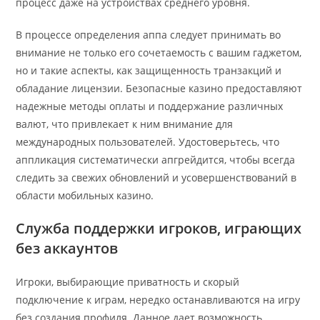
процесс даже на устройствах среднего уровня.
В процессе определения аппа следует принимать во
внимание не только его сочетаемость с вашим гаджетом,
но и такие аспекты, как защищенность транзакций и
обладание лицензии. Безопасные казино предоставляют
надежные методы оплаты и поддержание различных
валют, что привлекает к ним внимание для
международных пользователей. Удостоверьтесь, что
аппликация систематически апгрейдится, чтобы всегда
следить за свежих обновлений и усовершенствований в
области мобильных казино.
Служба поддержки игроков, играющих
без аккаунтов
Игроки, выбирающие приватность и скорый
подключение к играм, нередко останавливаются на игру
без создания профиля. Данное дает возможность