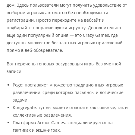
дом. Здесь пользователи могут получать удовольствие от
выбором игровых автоматов без необходимости
регистрации. Просто переходите на вебсайт и
подбирайте понравившуюся игрушку. Дополнительно
ещё один популярный опция — это Crazy Games, где
доступны множество бесплатных игровых приложений
прямо в веб-обозревателе.
Вот перечень топовых ресурсов для игры без учетной
записи:
Pogo: поставляет множество традиционных игровых
развлечений, среди которых пасьянсы и логические
задачи.
Kongregate: тут вы можете отыскать как сольные, так и
коллективные развлечения.
Платформа Armor Games: специализируется на
тактиках и экшн-играх.