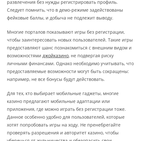
развлечения без нужды регистрировать профиль.
Следует помнить, что в демо-режиме задействованы
фейковые баллы, и добыча не подлежит выводу.
Многие порталов показывают игры без регистрации,
чтобы заинтересовать новых пользователей. Такие игры
предоставляют шанс познакомиться с внешним видом и
возможностями
джойказино
, не подвергая риску
личными финансами. Однако необходимо учитывать, что
предоставляемые возможности могут быть сокращены:
например, не все бонусы будут действовать.
Для тех, кто выбирает мобильные гаджеты, многие
казино предлагают мобильные адаптации или
приложения, где можно играть без регистрации тоже.
Данное особенно удобно для пользователей, которые
хотят попробовать игры на ходу. Не пренебрегайте
проверять разрешения и авторитет казино, чтобы
уберечься от жульничества и обезопасить свои