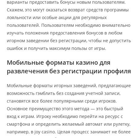
варианты предоставить бонусы новым пользователям.
Скажем, это могут оказаться возврат средств программы
лояльности или особые акции для регулярных
пользователей. Пользователям необходимо внимательно
изучать положения предоставления бонусов в любом
игорном заведении без регистрации, чтобы не допустить
ошибок и получить максимум пользы от игры.
Мобильные форматы казино для
развлечения без регистрации профиля
Мобильные форматы игорных заведений, предлагающие
возможность гэмблить без создания учетной записи,
становятся все более популярными среди игроков.
Основное преимущество этого метода — это быстрый
вход к играм. Игроку необходимо перейти на ресурс с
смартфона и определить желаемый автомат или рулетку,
например, в joy casino. Целая процесс занимает не более