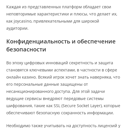
Каждая из представленных платформ обладает свои
неповторимые характеристики и плюсы, что делает их,
как joycasino, привлекательными для широкой
аудитории.
Конфиденциальность и обеспечение
безопасности
Во эпоху цифровых инноваций секретность и защита
становятся ключевыми аспектами, в частности в сфере
онлайн казино. Всякий игрок хочет знать наверняка, что
его персональные данные защищены от
несанкционированного доступа. Для этой задачи
ведущие сервисы внедряют передовые системы
шифрования, такие как SSL (Secure Socket Layer), которые
обеспечивают безопасную сохранность информации.
Необходимо также учитывать на доступность лицензий у