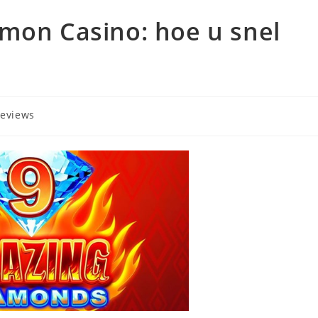
emon Casino: hoe u snel
reviews
gory: