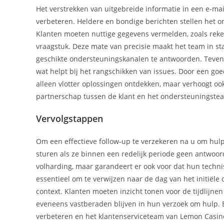
Het verstrekken van uitgebreide informatie in een e-mai
verbeteren. Heldere en bondige berichten stellen het 
Klanten moeten nuttige gegevens vermelden, zoals reke
vraagstuk. Deze mate van precisie maakt het team in sta
geschikte ondersteuningskanalen te antwoorden. Teven
wat helpt bij het rangschikken van issues. Door een g
alleen vlotter oplossingen ontdekken, maar verhoogt ook 
partnerschap tussen de klant en het ondersteuningste
Vervolgstappen
Om een effectieve follow-up te verzekeren na u om hulp
sturen als ze binnen een redelijk periode geen antwoor
volharding, maar garandeert er ook voor dat hun technisc
essentieel om te verwijzen naar de dag van het initiël
context. Klanten moeten inzicht tonen voor de tijdlijnen
eveneens vastberaden blijven in hun verzoek om hulp. E
verbeteren en het klantenserviceteam van Lemon Casino 