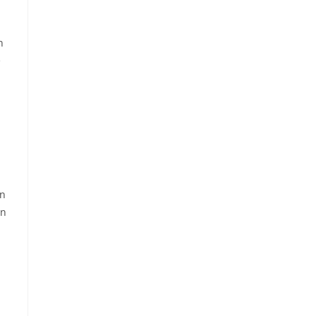
n
e
en
en