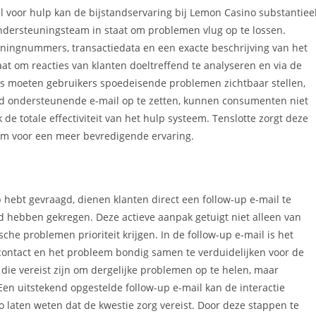
l voor hulp kan de bijstandservaring bij Lemon Casino substantiee
ondersteuningsteam in staat om problemen vlug op te lossen.
ningnummers, transactiedata en een exacte beschrijving van het
at om reacties van klanten doeltreffend te analyseren en via de
s moeten gebruikers spoedeisende problemen zichtbaar stellen,
oed ondersteunende e-mail op te zetten, kunnen consumenten niet
de totale effectiviteit van het hulp systeem. Tenslotte zorgt deze
am voor een meer bevredigende ervaring.
 hebt gevraagd, dienen klanten direct een follow-up e-mail te
d hebben gekregen. Deze actieve aanpak getuigt niet alleen van
he problemen prioriteit krijgen. In de follow-up e-mail is het
e contact en het probleem bondig samen te verduidelijken voor de
 die vereist zijn om dergelijke problemen op te helen, maar
en uitstekend opgestelde follow-up e-mail kan de interactie
laten weten dat de kwestie zorg vereist. Door deze stappen te