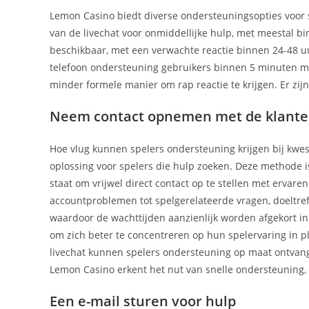
Lemon Casino biedt diverse ondersteuningsopties voor 
van de livechat voor onmiddellijke hulp, met meestal b
beschikbaar, met een verwachte reactie binnen 24-48 
telefoon ondersteuning gebruikers binnen 5 minuten m
minder formele manier om rap reactie te krijgen. Er zi
Neem contact opnemen met de klanten
Hoe vlug kunnen spelers ondersteuning krijgen bij kwes
oplossing voor spelers die hulp zoeken. Deze methode i
staat om vrijwel direct contact op te stellen met erva
accountproblemen tot spelgerelateerde vragen, doeltref
waardoor de wachttijden aanzienlijk worden afgekort in 
om zich beter te concentreren op hun spelervaring in 
livechat kunnen spelers ondersteuning op maat ontvang
Lemon Casino erkent het nut van snelle ondersteuning, w
Een e-mail sturen voor hulp