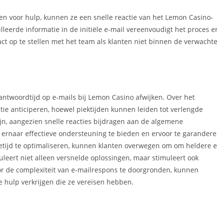
en voor hulp, kunnen ze een snelle reactie van het Lemon Casino-
leerde informatie in de initiële e-mail vereenvoudigt het proces e
act op te stellen met het team als klanten niet binnen de verwacht
ntwoordtijd op e-mails bij Lemon Casino afwijken. Over het
tie anticiperen, hoewel piektijden kunnen leiden tot verlengde
ijn, aangezien snelle reacties bijdragen aan de algemene
 ernaar effectieve ondersteuning te bieden en ervoor te garander
etijd te optimaliseren, kunnen klanten overwegen om om heldere 
leert niet alleen versnelde oplossingen, maar stimuleert ook
r de complexiteit van e-mailrespons te doorgronden, kunnen
hulp verkrijgen die ze vereisen hebben.