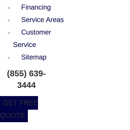
Financing
Service Areas
Customer
Service
Sitemap
(855) 639-
3444
GET FREE
QUOTE