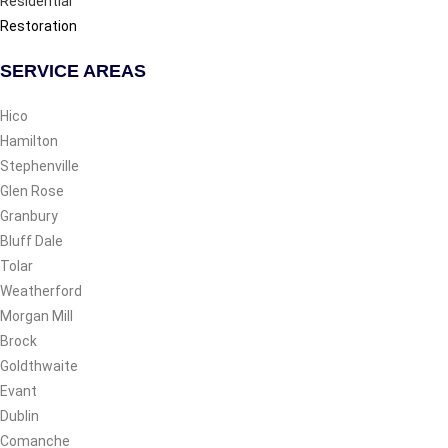
Residential
Restoration
SERVICE AREAS
Hico
Hamilton
Stephenville
Glen Rose
Granbury
Bluff Dale
Tolar
Weatherford
Morgan Mill
Brock
Goldthwaite
Evant
Dublin
Comanche