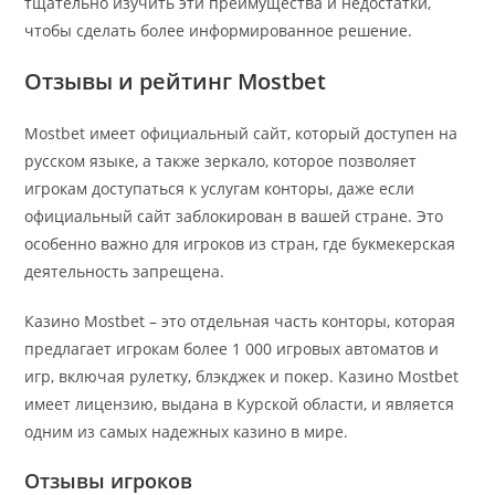
тщательно изучить эти преимущества и недостатки,
чтобы сделать более информированное решение.
Отзывы и рейтинг Mostbet
Mostbet имеет официальный сайт, который доступен на
русском языке, а также зеркало, которое позволяет
игрокам доступаться к услугам конторы, даже если
официальный сайт заблокирован в вашей стране. Это
особенно важно для игроков из стран, где букмекерская
деятельность запрещена.
Казино Mostbet – это отдельная часть конторы, которая
предлагает игрокам более 1 000 игровых автоматов и
игр, включая рулетку, блэкджек и покер. Казино Mostbet
имеет лицензию, выдана в Курской области, и является
одним из самых надежных казино в мире.
Отзывы игроков