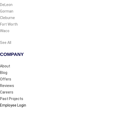
DeLeon
Gorman
Cleburne
Fort Worth
Waco
See All
COMPANY
About
Blog
Offers
Reviews
Careers
Past Projects
Employee Login