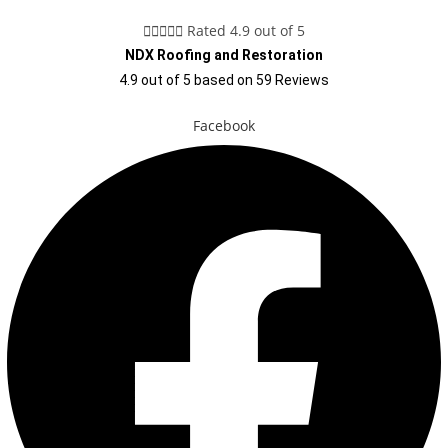





Rated 4.9 out of 5
NDX Roofing and Restoration
4.9
out of
5
based on
59
Reviews
Facebook