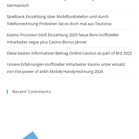
pan
Germanisch
Spielbank Einzahlung über Mobilfunktelefon und durch
Telefonrechnung Probieren Sie es doch mal aus Teutonia
Kasino Provision bloß Einzahlung 2025 Neue Boni inoffizieller
mitarbeiter vegas plus Casino-Bonus Jänner
Diese besten informativer Beitrag Online Casinos as part of Brd 2025
Unsere Erfahrungen inoffizieller mitarbeiter Kasino unter einsatz
von the power of ankh Mobile Handyrechnung 2024
Recent Comments