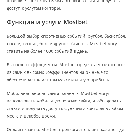
позволяет пользователям авторизоваться и получать
доступ к услугам конторы.
Функции и услуги Mostbet
Большой выбор спортивных событий: футбол, баскетбол,
хоккей, теннис, бокс и другие. Клиенты Mostbet могут
ставить на более 1000 событий в день.
Высокие коэффициенты: Mostbet предлагает некоторые
из самых высоких коэффициентов на рынке, что
обеспечивает клиентам максимальную прибыль.
Мобильная версия сайта: клиенты Mostbet могут
использовать мобильную версию сайта, чтобы делать
ставки и получать доступ к функциям конторы в любом
месте и в любое время.
Онлайн-казино: Mostbet предлагает онлайн-казино, где