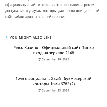
официальный сайт и зеркало, что позволяет игрокам
доступаться к услугам конторы, даже если официальный
сайт заблокирован в вашей стране.
YOU MIGHT ALSO LIKE
Pinco Казино – Официальный сайт Пинко
вход на зеркало.2148
September 19, 2025
1win официальный сайт букмекерской
конторы 1вин.6782 (2)
September 23, 2025