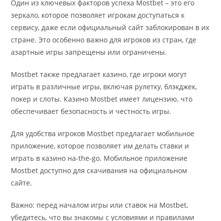
Один из ключевых факторов успеха Mostbet – это его
зеркало, которое позволяет игрокам доступаться к
сервису, даже если официальный сайт заблокирован в их
стране. Это особенно важно для игроков из стран, где
азартные игры запрещены или ограничены.
Mostbet также предлагает казино, где игроки могут
играть в различные игры, включая рулетку, блэкджек,
покер и слоты. Казино Mostbet имеет лицензию, что
обеспечивает безопасность и честность игры.
Для удобства игроков Mostbet предлагает мобильное
приложение, которое позволяет им делать ставки и
играть в казино на-the-go. Мобильное приложение
Mostbet доступно для скачивания на официальном
сайте.
Важно: перед началом игры или ставок на Mostbet,
убедитесь, что вы знакомы с условиями и правилами