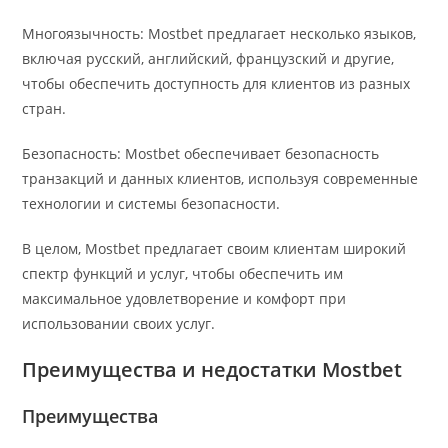
Многоязычность: Mostbet предлагает несколько языков,
включая русский, английский, французский и другие,
чтобы обеспечить доступность для клиентов из разных
стран.
Безопасность: Mostbet обеспечивает безопасность
транзакций и данных клиентов, используя современные
технологии и системы безопасности.
В целом, Mostbet предлагает своим клиентам широкий
спектр функций и услуг, чтобы обеспечить им
максимальное удовлетворение и комфорт при
использовании своих услуг.
Преимущества и недостатки Mostbet
Преимущества