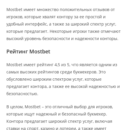
Mostbet имеет множество положительных отзывов от
игроков, которые хвалят контору за ее простой и
удобный интерфейс, а также за широкий спектр услуг,
которые предлагает. Некоторые игроки также отмечают
высокий уровень безопасности и надежности конторы.
Рейтинг Mostbet
Mostbet имеет рейтинг 4,5 из 5, что является одним из
самых высоких рейтингов среди букмекеров. Это
обусловлено широким спектром услуг, которые
предлагает контора, а также ее высокой надежностью и
безопасностью.
В целом, Mostbet – это отличный выбор для игроков,
которые ищут надежный и безопасный букмекер.
Контора предлагает широкий спектр услуг, включая
ставки на спорт, казино и лотереи, а также имеет