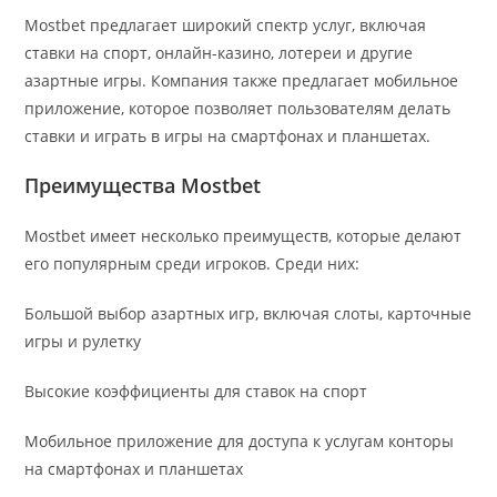
Mostbet предлагает широкий спектр услуг, включая
ставки на спорт, онлайн-казино, лотереи и другие
азартные игры. Компания также предлагает мобильное
приложение, которое позволяет пользователям делать
ставки и играть в игры на смартфонах и планшетах.
Преимущества Mostbet
Mostbet имеет несколько преимуществ, которые делают
его популярным среди игроков. Среди них:
Большой выбор азартных игр, включая слоты, карточные
игры и рулетку
Высокие коэффициенты для ставок на спорт
Мобильное приложение для доступа к услугам конторы
на смартфонах и планшетах