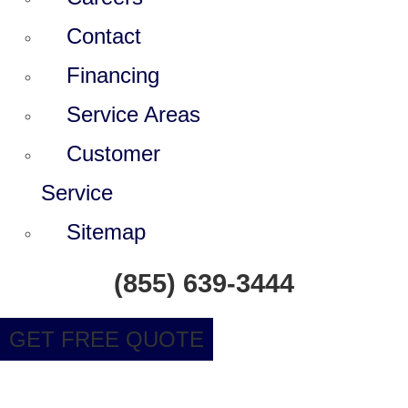
Contact
Financing
Service Areas
Customer
Service
Sitemap
(855) 639-3444
GET FREE QUOTE