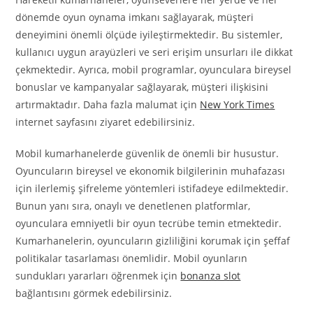
dönemde oyun oynama imkanı sağlayarak, müşteri
deneyimini önemli ölçüde iyileştirmektedir. Bu sistemler,
kullanıcı uygun arayüzleri ve seri erişim unsurları ile dikkat
çekmektedir. Ayrıca, mobil programlar, oyunculara bireysel
bonuslar ve kampanyalar sağlayarak, müşteri ilişkisini
artırmaktadır. Daha fazla malumat için
New York Times
internet sayfasını ziyaret edebilirsiniz.
Mobil kumarhanelerde güvenlik de önemli bir husustur.
Oyuncuların bireysel ve ekonomik bilgilerinin muhafazası
için ilerlemiş şifreleme yöntemleri istifadeye edilmektedir.
Bunun yanı sıra, onaylı ve denetlenen platformlar,
oyunculara emniyetli bir oyun tecrübe temin etmektedir.
Kumarhanelerin, oyuncuların gizliliğini korumak için şeffaf
politikalar tasarlaması önemlidir. Mobil oyunların
sundukları yararları öğrenmek için
bonanza slot
bağlantısını görmek edebilirsiniz.