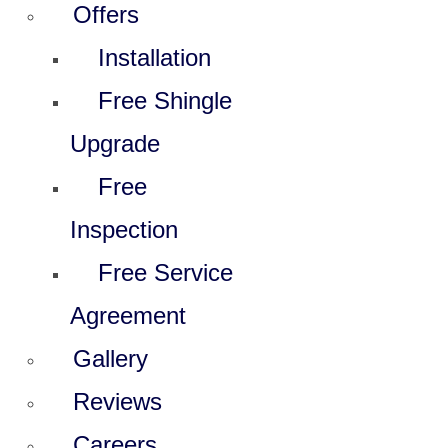
Offers
Installation
Free Shingle
Upgrade
Free
Inspection
Free Service
Agreement
Gallery
Reviews
Careers