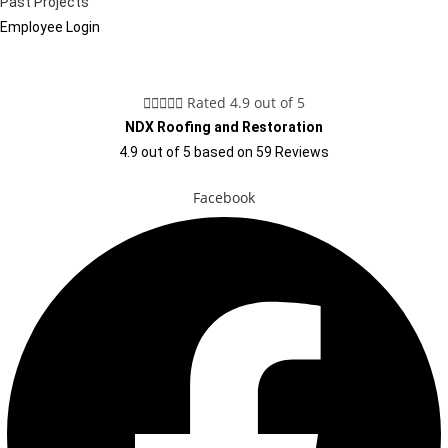
Past Projects
Employee Login





Rated 4.9 out of 5
NDX Roofing and Restoration
4.9
out of
5
based on
59
Reviews
Facebook