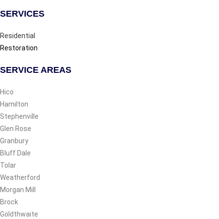
SERVICES
Residential
Restoration
SERVICE AREAS
Hico
Hamilton
Stephenville
Glen Rose
Granbury
Bluff Dale
Tolar
Weatherford
Morgan Mill
Brock
Goldthwaite