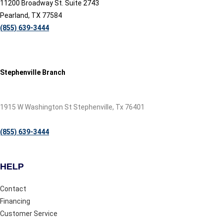
11200 Broadway St. Suite 2743
Pearland, TX 77584
(855) 639-3444
Stephenville Branch
1915 W Washington St Stephenville, Tx 76401
(855) 639-3444
HELP
Contact
Financing
Customer Service