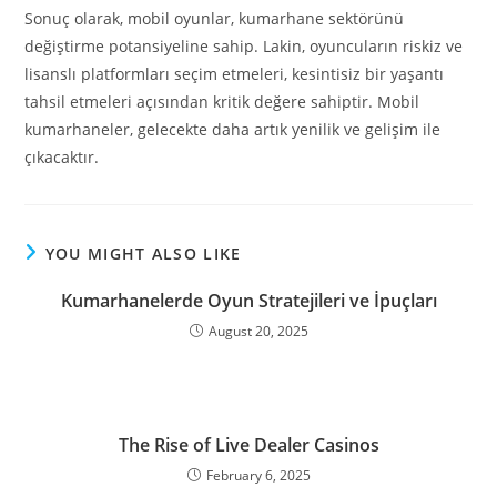
Sonuç olarak, mobil oyunlar, kumarhane sektörünü
değiştirme potansiyeline sahip. Lakin, oyuncuların riskiz ve
lisanslı platformları seçim etmeleri, kesintisiz bir yaşantı
tahsil etmeleri açısından kritik değere sahiptir. Mobil
kumarhaneler, gelecekte daha artık yenilik ve gelişim ile
çıkacaktır.
YOU MIGHT ALSO LIKE
Kumarhanelerde Oyun Stratejileri ve İpuçları
August 20, 2025
The Rise of Live Dealer Casinos
February 6, 2025