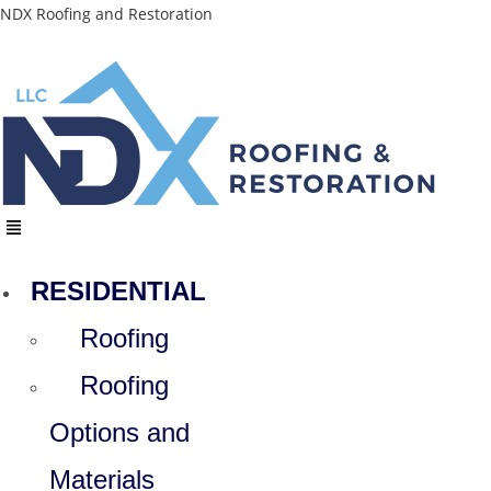
Skip
NDX Roofing and Restoration
to
content
Menu
RESIDENTIAL
Roofing
Roofing
Options and
Materials