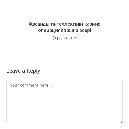
Жасанды интеллектінің казино
операцияларына әсері
July 31, 2025
Leave a Reply
Comment