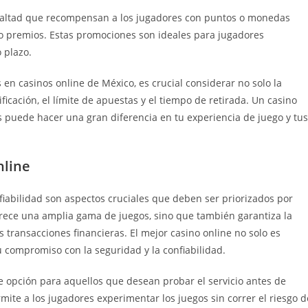
ealtad que recompensan a los jugadores con puntos o monedas
 o premios. Estas promociones son ideales para jugadores
 plazo.
n casinos online de México, es crucial considerar no solo la
icación, el límite de apuestas y el tiempo de retirada. Un casino
 puede hacer una gran diferencia en tu experiencia de juego y tus
nline
nfiabilidad son aspectos cruciales que deben ser priorizados por
ofrece una amplia gama de juegos, sino que también garantiza la
s transacciones financieras. El mejor casino online no solo es
u compromiso con la seguridad y la confiabilidad.
e opción para aquellos que desean probar el servicio antes de
ite a los jugadores experimentar los juegos sin correr el riesgo d