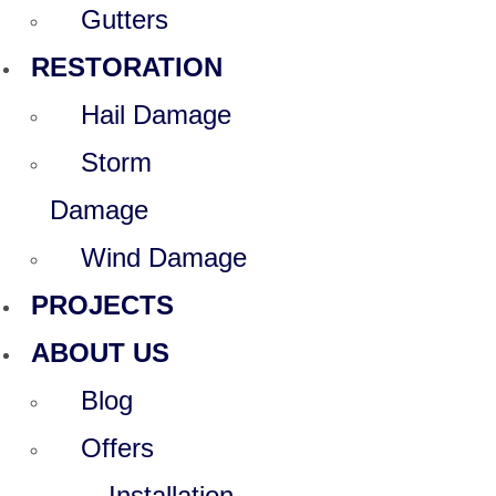
Gutters
RESTORATION
Hail Damage
Storm
Damage
Wind Damage
PROJECTS
ABOUT US
Blog
Offers
Installation