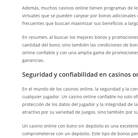
Además, muchos casinos online tienen programas de l
virtuales que se pueden canjear por bonos adicionales
frecuentes que buscan maximizar sus beneficios a largo
En resumen, al buscar los mejores bonos y promociones e
cantidad del bono, sino también las condiciones de bonif
online confiable y con una amplia gama de promociones
ganancias.
Seguridad y confiabilidad en casinos o
En el mundo de los casinos online, la seguridad y la co
cualquier jugador. Un casino online confiable no solo 
protección de los datos del jugador y la integridad de la
atractivo por su variedad de juegos, sino también por s
Un casino online con bono sin depósito es una excelent
comprometerse con un depósito. Este tipo de bonos perm