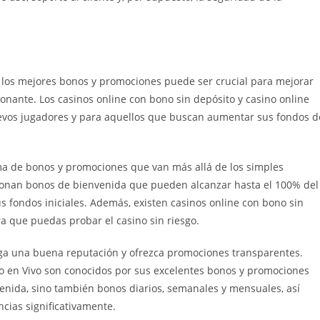
r los mejores bonos y promociones puede ser crucial para mejorar
onante. Los casinos online con bono sin depósito y casino online
uevos jugadores y para aquellos que buscan aumentar sus fondos d
ma de bonos y promociones que van más allá de los simples
cionan bonos de bienvenida que pueden alcanzar hasta el 100% del
us fondos iniciales. Además, existen casinos online con bono sin
a que puedas probar el casino sin riesgo.
nga una buena reputación y ofrezca promociones transparentes.
no en Vivo son conocidos por sus excelentes bonos y promociones
venida, sino también bonos diarios, semanales y mensuales, así
ias significativamente.