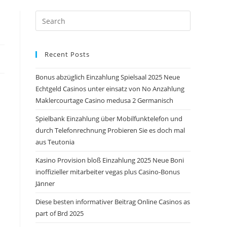
Press
Escape
to
Recent Posts
close
the
Bonus abzüglich Einzahlung Spielsaal 2025 Neue
search
Echtgeld Casinos unter einsatz von No Anzahlung
panel.
Maklercourtage Casino medusa 2 Germanisch
Spielbank Einzahlung über Mobilfunktelefon und
durch Telefonrechnung Probieren Sie es doch mal
aus Teutonia
Kasino Provision bloß Einzahlung 2025 Neue Boni
inoffizieller mitarbeiter vegas plus Casino-Bonus
Jänner
Diese besten informativer Beitrag Online Casinos as
part of Brd 2025