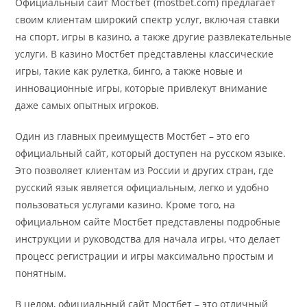
Официальный сайт Мостбет (mostbet.com) предлагает
своим клиентам широкий спектр услуг, включая ставки
на спорт, игры в казино, а также другие развлекательные
услуги. В казино Мостбет представлены классические
игры, такие как рулетка, бинго, а также новые и
инновационные игры, которые привлекут внимание
даже самых опытных игроков.
Один из главных преимуществ Мостбет – это его
официальный сайт, который доступен на русском языке.
Это позволяет клиентам из России и других стран, где
русский язык является официальным, легко и удобно
пользоваться услугами казино. Кроме того, на
официальном сайте Мостбет представлены подробные
инструкции и руководства для начала игры, что делает
процесс регистрации и игры максимально простым и
понятным.
В целом, официальный сайт Мостбет – это отличный