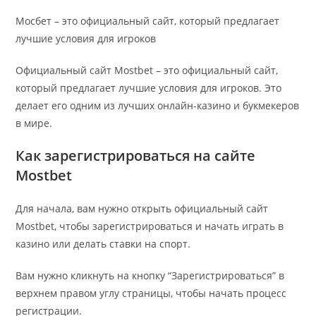
Мосбет – это официальный сайт, который предлагает
лучшие условия для игроков
Официальный сайт Mostbet – это официальный сайт,
который предлагает лучшие условия для игроков. Это
делает его одним из лучших онлайн-казино и букмекеров
в мире.
Как зарегистрироваться на сайте
Mostbet
Для начала, вам нужно открыть официальный сайт
Mostbet, чтобы зарегистрироваться и начать играть в
казино или делать ставки на спорт.
Вам нужно кликнуть на кнопку “Зарегистрироваться” в
верхнем правом углу страницы, чтобы начать процесс
регистрации.