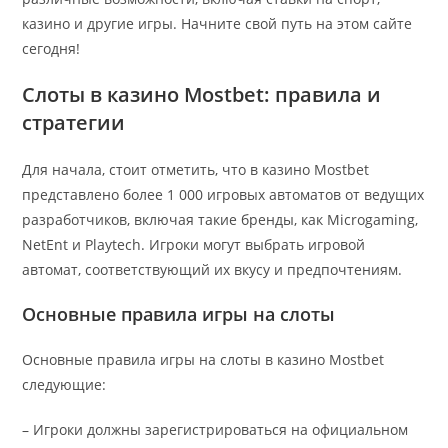
казино и другие игры. Начните свой путь на этом сайте
сегодня!
Слоты в казино Mostbet: правила и
стратегии
Для начала, стоит отметить, что в казино Mostbet
представлено более 1 000 игровых автоматов от ведущих
разработчиков, включая такие бренды, как Microgaming,
NetEnt и Playtech. Игроки могут выбрать игровой
автомат, соответствующий их вкусу и предпочтениям.
Основные правила игры на слоты
Основные правила игры на слоты в казино Mostbet
следующие:
– Игроки должны зарегистрироваться на официальном