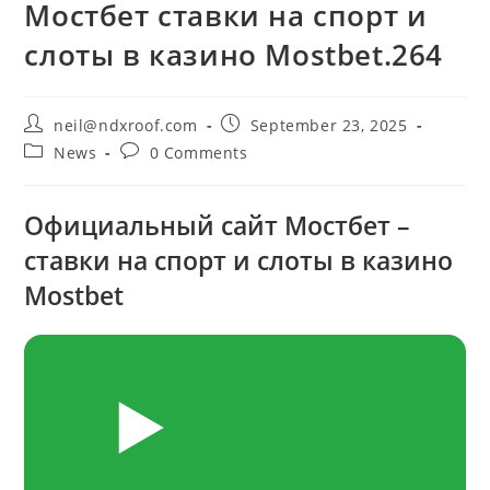
Мостбет ставки на спорт и
слоты в казино Mostbet.264
Post
Post
neil@ndxroof.com
September 23, 2025
author:
published:
Post
Post
News
0 Comments
category:
comments:
Официальный сайт Мостбет –
ставки на спорт и слоты в казино
Mostbet
▶️