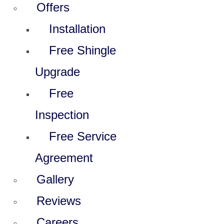
Offers
Installation
Free Shingle
Upgrade
Free
Inspection
Free Service
Agreement
Gallery
Reviews
Careers