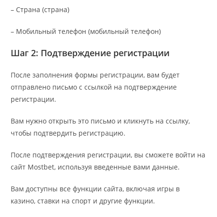
– Страна (страна)
– Мобильный телефон (мобильный телефон)
Шаг 2: Подтверждение регистрации
После заполнения формы регистрации, вам будет
отправлено письмо с ссылкой на подтверждение
регистрации.
Вам нужно открыть это письмо и кликнуть на ссылку,
чтобы подтвердить регистрацию.
После подтверждения регистрации, вы сможете войти на
сайт Mostbet, используя введенные вами данные.
Вам доступны все функции сайта, включая игры в
казино, ставки на спорт и другие функции.