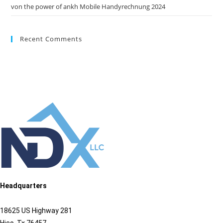
von the power of ankh Mobile Handyrechnung 2024
Recent Comments
Headquarters
18625 US Highway 281