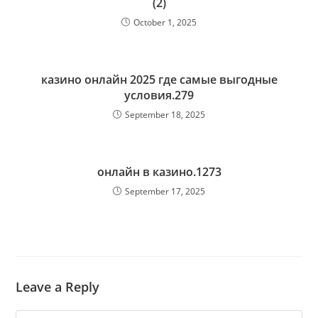
(2)
October 1, 2025
казино онлайн 2025 где самые выгодные
условия.279
September 18, 2025
онлайн в казино.1273
September 17, 2025
Leave a Reply