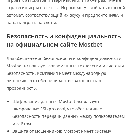
игровых автоматов и азартных игр, а также различные
стратегии игры на слоты. Игроки могут выбрать игровой
автомат, соответствующий их вкусу и предпочтениям, и
начать играть на слоты.
Безопасность и конфиденциальность
на официальном сайте Mostbet
Для обеспечения безопасности и конфиденциальности,
Mostbet использует современные технологии и системы
безопасности. Компания имеет международную
лицензию, что обеспечивает ее законность и
прозрачность.
Шифрование данных: Mostbet использует
шифрование SSL-protocol, что обеспечивает
безопасность передачи данных между пользователем
и сайтом.
Защита от мошенников: Mostbet имеет систему