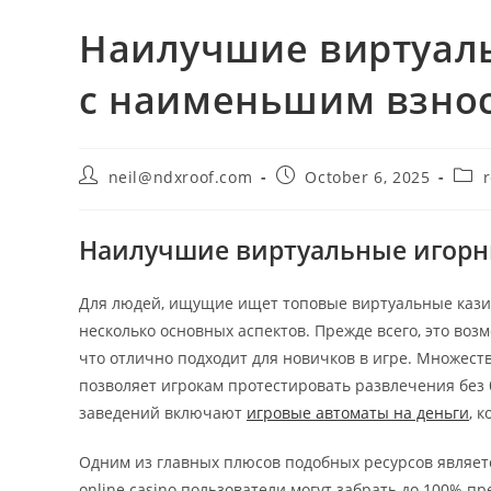
Наилучшие виртуал
с наименьшим взно
Post
Post
Post
neil@ndxroof.com
October 6, 2025
author:
published:
cate
Наилучшие виртуальные игорн
Для людей, ищущие ищет топовые виртуальные казин
несколько основных аспектов. Прежде всего, это во
что отлично подходит для новичков в игре. Множеств
позволяет игрокам протестировать развлечения без
заведений включают
игровые автоматы на деньги
, 
Одним из главных плюсов подобных ресурсов являе
online casino пользователи могут забрать до 100% п