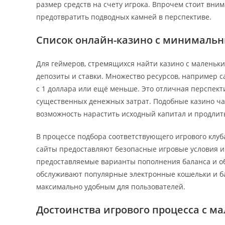
размер средств на счету игрока. Впрочем стоит вни
предотвратить подводных камней в перспективе.
Список онлайн-казино с минимальн
Для геймеров, стремящихся найти казино с маленьк
депозиты и ставки. Множество ресурсов, например c
с 1 доллара или ещё меньше. Это отличная перспект
существенных денежных затрат. Подобные казино ча
возможность нарастить исходный капитал и продлит
В процессе подбора соответствующего игрового клуб
сайты предоставляют безопасные игровые условия и
предоставляемые варианты пополнения баланса и 
обслуживают популярные электронные кошельки и ба
максимально удобным для пользователей.
Достоинства игрового процесса с м