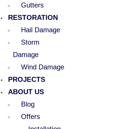
Gutters
RESTORATION
Hail Damage
Storm
Damage
Wind Damage
PROJECTS
ABOUT US
Blog
Offers
Installation