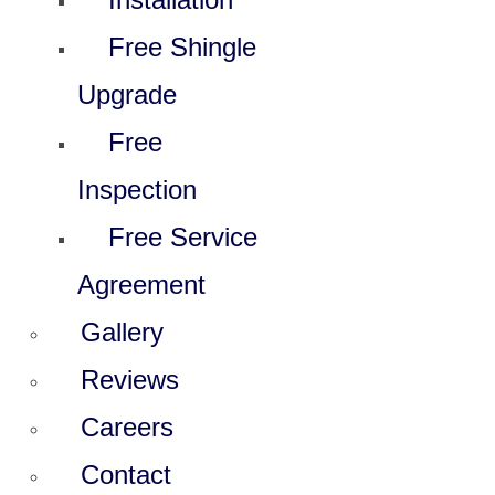
Free Shingle
Upgrade
Free
Inspection
Free Service
Agreement
Gallery
Reviews
Careers
Contact