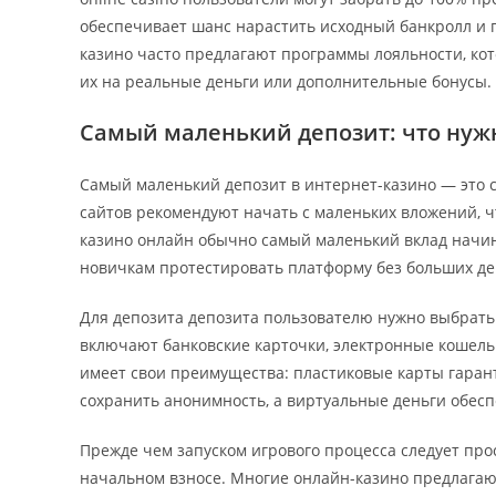
обеспечивает шанс нарастить исходный банкролл и п
казино часто предлагают программы лояльности, ко
их на реальные деньги или дополнительные бонусы.
Самый маленький депозит: что нужн
Самый маленький депозит в интернет-казино — это с
сайтов рекомендуют начать с маленьких вложений, 
казино онлайн обычно самый маленький вклад начина
новичкам протестировать платформу без больших де
Для депозита депозита пользователю нужно выбрать
включают банковские карточки, электронные кошель
имеет свои преимущества: пластиковые карты гара
сохранить анонимность, а виртуальные деньги обес
Прежде чем запуском игрового процесса следует про
начальном взносе. Многие онлайн-казино предлага