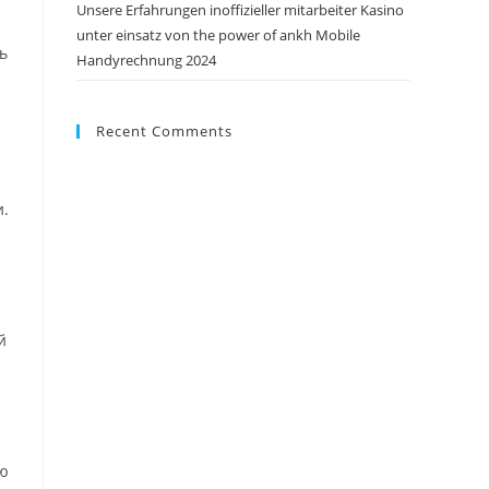
Unsere Erfahrungen inoffizieller mitarbeiter Kasino
unter einsatz von the power of ankh Mobile
ь
Handyrechnung 2024
Recent Comments
и.
й
ю