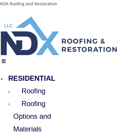
Skip
NDX Roofing and Restoration
to
content
Menu
RESIDENTIAL
Roofing
Roofing
Options and
Materials