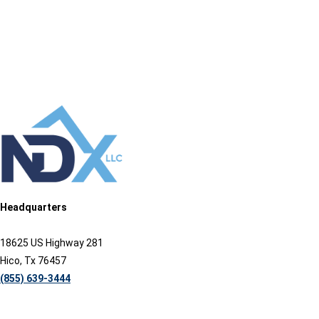
username
to
to
comment
comment
Headquarters
18625 US Highway 281
Hico, Tx 76457
(855) 639-3444