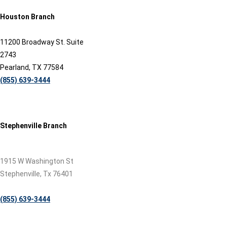
Houston Branch
11200 Broadway St. Suite
2743
Pearland, TX 77584
(855) 639-3444
Stephenville Branch
1915 W Washington St
Stephenville, Tx 76401
(855) 639-3444