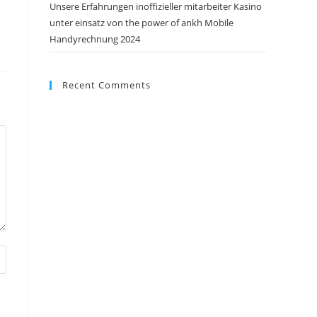
Unsere Erfahrungen inoffizieller mitarbeiter Kasino
unter einsatz von the power of ankh Mobile
Handyrechnung 2024
Recent Comments