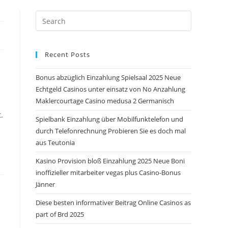
Press
Escape
to
Recent Posts
close
the
Bonus abzüglich Einzahlung Spielsaal 2025 Neue
search
Echtgeld Casinos unter einsatz von No Anzahlung
panel.
Maklercourtage Casino medusa 2 Germanisch
.
Spielbank Einzahlung über Mobilfunktelefon und
durch Telefonrechnung Probieren Sie es doch mal
aus Teutonia
Kasino Provision bloß Einzahlung 2025 Neue Boni
inoffizieller mitarbeiter vegas plus Casino-Bonus
Jänner
Diese besten informativer Beitrag Online Casinos as
part of Brd 2025