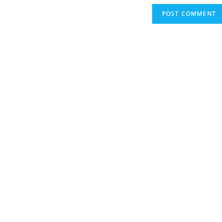
(optional)