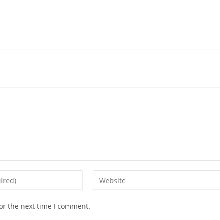
Enter
your
website
or the next time I comment.
URL