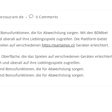
Post
restaurant.de
0 Comments
comments:
 Bonusfunktionen, die für Abwechslung sorgen. Mit den BDMbet
 überall auf ihre Lieblingsspiele zugreifen. Die Plattform bietet
pielen auf verschiedenen
https://partamos.cl/
Geräten erleichtert.
 Oberfläche, die das Spielen auf verschiedenen Geräten erleichtert
 und überall auf ihre Lieblingsspiele zugreifen.
und Bonusfunktionen, die für Abwechslung sorgen.
und Bonusfunktionen, die für Abwechslung sorgen.