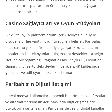
basit tasarımı, platformun ön plana çıkmasını sağlayan
etkenlerden biridir.
Casino Sağlayıcıları ve Oyun Stüdyoları
Bir dijital oyun platformlarının içerik seviyesini, büyük
ölçüde iş birliği yaptığı oyun üreticileri belirler. Paribahis,
lider casino yazılım üreticileriyle çalışarak kullanıcıların
popüler en kaliteli oyunlara ulaşmasını destekler. Örneğin
NetEnt, Microgaming, Pragmatic Play, Play’n GO, Evolution
Gaming gibi sektördeki devlerin içerikleri, 4K kalitesinde
görseller ve adil oyun mekanikleri sunar.
Paribahis’in Dijital İletişimi
Sosyal medya, kullanıcıların önemli bildirimler, özel fırsatlar
ve alternatif erişim linkleri hakkında bilgi erişmesinde
büyük bir avantaj sağlar. Paribahis de çeşitli dijital kanalları