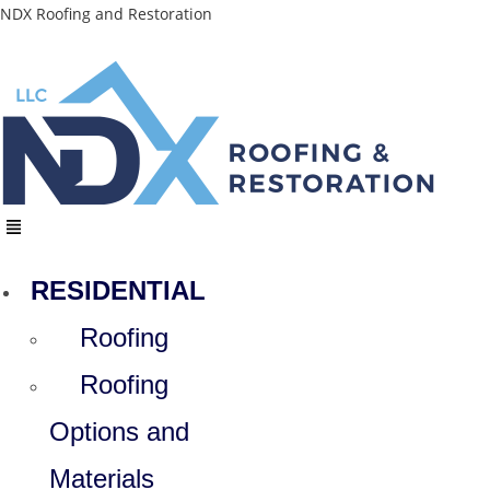
Skip
NDX Roofing and Restoration
to
content
Menu
RESIDENTIAL
Roofing
Roofing
Options and
Materials