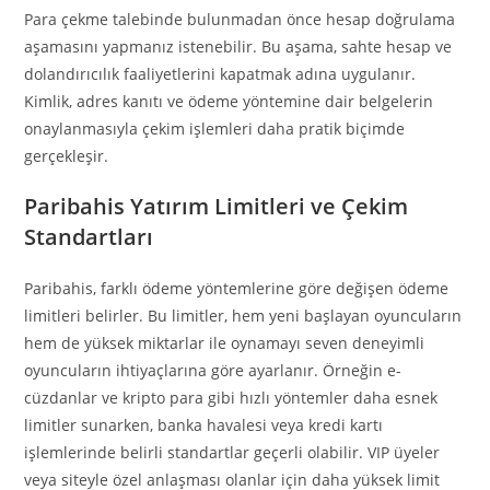
Para çekme talebinde bulunmadan önce hesap doğrulama
aşamasını yapmanız istenebilir. Bu aşama, sahte hesap ve
dolandırıcılık faaliyetlerini kapatmak adına uygulanır.
Kimlik, adres kanıtı ve ödeme yöntemine dair belgelerin
onaylanmasıyla çekim işlemleri daha pratik biçimde
gerçekleşir.
Paribahis Yatırım Limitleri ve Çekim
Standartları
Paribahis, farklı ödeme yöntemlerine göre değişen ödeme
limitleri belirler. Bu limitler, hem yeni başlayan oyuncuların
hem de yüksek miktarlar ile oynamayı seven deneyimli
oyuncuların ihtiyaçlarına göre ayarlanır. Örneğin e-
cüzdanlar ve kripto para gibi hızlı yöntemler daha esnek
limitler sunarken, banka havalesi veya kredi kartı
işlemlerinde belirli standartlar geçerli olabilir. VIP üyeler
veya siteyle özel anlaşması olanlar için daha yüksek limit