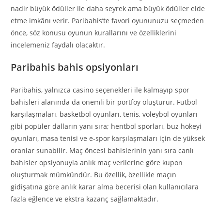
nadir büyük ödüller ile daha seyrek ama büyük ödüller elde
etme imkânı verir. Paribahis’te favori oyununuzu seçmeden
önce, söz konusu oyunun kurallarını ve özelliklerini
incelemeniz faydalı olacaktır.
Paribahis bahis opsiyonları
Paribahis, yalnızca casino seçenekleri ile kalmayıp spor
bahisleri alanında da önemli bir portföy oluşturur. Futbol
karşılaşmaları, basketbol oyunları, tenis, voleybol oyunları
gibi popüler dalların yanı sıra; hentbol sporları, buz hokeyi
oyunları, masa tenisi ve e-spor karşılaşmaları için de yüksek
oranlar sunabilir. Maç öncesi bahislerinin yanı sıra canlı
bahisler opsiyonuyla anlık maç verilerine göre kupon
oluşturmak mümkündür. Bu özellik, özellikle maçın
gidişatına göre anlık karar alma becerisi olan kullanıcılara
fazla eğlence ve ekstra kazanç sağlamaktadır.