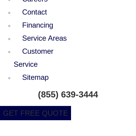
Contact
Financing
Service Areas
Customer
Service
Sitemap
(855) 639-3444
GET FREE QUOTE