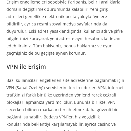
Erişim engellemeleri sebebiyle Paribahis, belirli aralıklarla
domain değiştirmek durumunda kalabilir. Yeni giriş
adresleri genellikle elektronik posta yoluyla üyelere
bildirilir, ayrıca resmi sosyal medya sayfalarında da
duyurulur. Eski adres yasaklandığında, kullanıcı adı ve şifre
bilgilerinizi koruyarak yeni adreste aynı hesabınızla devam
edebilirsiniz. Tüm bakiyeniz, bonus haklarınız ve oyun
geçmişiniz de bu geçişte aynen korunur.
VPN ile Erişim
Bazı kullanıcılar, engellenen site adreslerine bağlanmak için
VPN (Sanal Özel Ağ) servislerini tercih ederler. VPN, internet
trafiğinizi farklı bir ülke üzerinden yönlendirerek coğrafi
blokajları aşmanıza yardımcı olur. Bununla birlikte, VPN
seçerken bilinen markaları tercih etmek daha güvenli bir
bağlantı sunabilir. Bedava VPN’ler, hız ve gizlilik
konularında beklentiyi karşılamayabilir, ayrıca casino ve