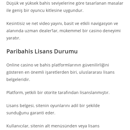
Düşük ve yüksek bahis seviyelerine göre tasarlanan masalar
ile geniş bir oyuncu kitlesine uygundur.
Kesintisiz ve net video yayını, basit ve etkili navigasyon ve
alanında uzman dealer’lar, mükemmel bir casino deneyimi
yaratır.
Paribahis Lisans Durumu
Online casino ve bahis platformlarının güvenilirliğini
gösteren en önemli işaretlerden biri, uluslararası lisans
belgeleridir.
Platform, yetkili bir otorite tarafından lisanslanmıştır.
Lisans belgesi, sitenin oyunlarını adil bir şekilde
sunduğunu garanti eder.
Kullanıcılar, sitenin alt menüsünden veya lisans