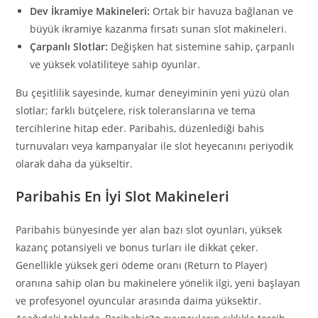
Dev İkramiye Makineleri:
Ortak bir havuza bağlanan ve
büyük ikramiye kazanma fırsatı sunan slot makineleri.
Çarpanlı Slotlar:
Değişken hat sistemine sahip, çarpanlı
ve yüksek volatiliteye sahip oyunlar.
Bu çeşitlilik sayesinde, kumar deneyiminin yeni yüzü olan
slotlar; farklı bütçelere, risk toleranslarına ve tema
tercihlerine hitap eder. Paribahis, düzenlediği bahis
turnuvaları veya kampanyalar ile slot heyecanını periyodik
olarak daha da yükseltir.
Paribahis En İyi Slot Makineleri
Paribahis bünyesinde yer alan bazı slot oyunları, yüksek
kazanç potansiyeli ve bonus turları ile dikkat çeker.
Genellikle yüksek geri ödeme oranı (Return to Player)
oranına sahip olan bu makinelere yönelik ilgi, yeni başlayan
ve profesyonel oyuncular arasında daima yüksektir.