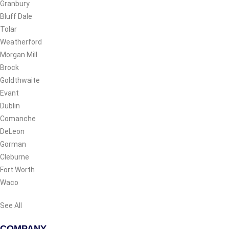
Granbury
Bluff Dale
Tolar
Weatherford
Morgan Mill
Brock
Goldthwaite
Evant
Dublin
Comanche
DeLeon
Gorman
Cleburne
Fort Worth
Waco
See All
COMPANY