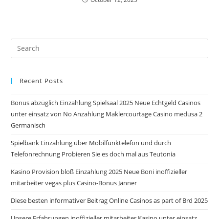
Pre
Es
to
Recent Posts
clo
the
Bonus abzüglich Einzahlung Spielsaal 2025 Neue Echtgeld Casinos
sea
unter einsatz von No Anzahlung Maklercourtage Casino medusa 2
pan
Germanisch
Spielbank Einzahlung über Mobilfunktelefon und durch
Telefonrechnung Probieren Sie es doch mal aus Teutonia
Kasino Provision bloß Einzahlung 2025 Neue Boni inoffizieller
mitarbeiter vegas plus Casino-Bonus Jänner
Diese besten informativer Beitrag Online Casinos as part of Brd 2025
Unsere Erfahrungen inoffizieller mitarbeiter Kasino unter einsatz