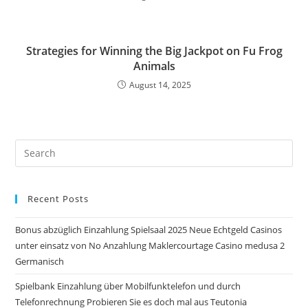
Strategies for Winning the Big Jackpot on Fu Frog
Animals
August 14, 2025
Pre
Es
to
Recent Posts
clo
the
Bonus abzüglich Einzahlung Spielsaal 2025 Neue Echtgeld Casinos
sea
unter einsatz von No Anzahlung Maklercourtage Casino medusa 2
pan
Germanisch
Spielbank Einzahlung über Mobilfunktelefon und durch
Telefonrechnung Probieren Sie es doch mal aus Teutonia