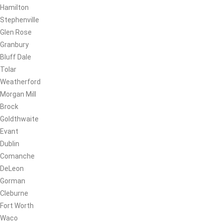
Hamilton
Stephenville
Glen Rose
Granbury
Bluff Dale
Tolar
Weatherford
Morgan Mill
Brock
Goldthwaite
Evant
Dublin
Comanche
DeLeon
Gorman
Cleburne
Fort Worth
Waco