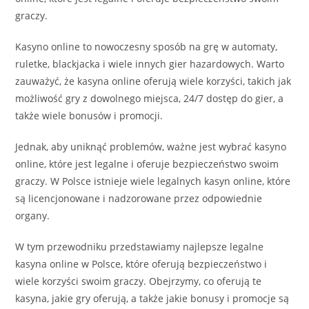
graczy.
Kasyno online to nowoczesny sposób na grę w automaty,
ruletke, blackjacka i wiele innych gier hazardowych. Warto
zauważyć, że kasyna online oferują wiele korzyści, takich jak
możliwość gry z dowolnego miejsca, 24/7 dostęp do gier, a
także wiele bonusów i promocji.
Jednak, aby uniknąć problemów, ważne jest wybrać kasyno
online, które jest legalne i oferuje bezpieczeństwo swoim
graczy. W Polsce istnieje wiele legalnych kasyn online, które
są licencjonowane i nadzorowane przez odpowiednie
organy.
W tym przewodniku przedstawiamy najlepsze legalne
kasyna online w Polsce, które oferują bezpieczeństwo i
wiele korzyści swoim graczy. Obejrzymy, co oferują te
kasyna, jakie gry oferują, a także jakie bonusy i promocje są