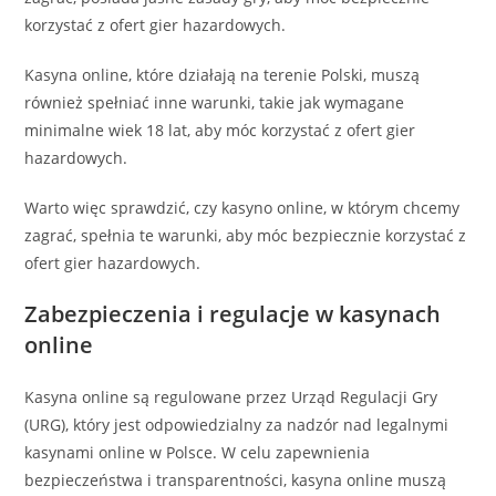
korzystać z ofert gier hazardowych.
Kasyna online, które działają na terenie Polski, muszą
również spełniać inne warunki, takie jak wymagane
minimalne wiek 18 lat, aby móc korzystać z ofert gier
hazardowych.
Warto więc sprawdzić, czy kasyno online, w którym chcemy
zagrać, spełnia te warunki, aby móc bezpiecznie korzystać z
ofert gier hazardowych.
Zabezpieczenia i regulacje w kasynach
online
Kasyna online są regulowane przez Urząd Regulacji Gry
(URG), który jest odpowiedzialny za nadzór nad legalnymi
kasynami online w Polsce. W celu zapewnienia
bezpieczeństwa i transparentności, kasyna online muszą