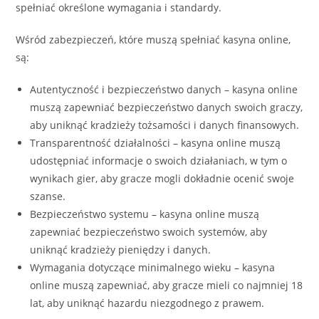
spełniać określone wymagania i standardy.
Wśród zabezpieczeń, które muszą spełniać kasyna online,
są:
Autentyczność i bezpieczeństwo danych – kasyna online
muszą zapewniać bezpieczeństwo danych swoich graczy,
aby uniknąć kradzieży tożsamości i danych finansowych.
Transparentność działalności – kasyna online muszą
udostępniać informacje o swoich działaniach, w tym o
wynikach gier, aby gracze mogli dokładnie ocenić swoje
szanse.
Bezpieczeństwo systemu – kasyna online muszą
zapewniać bezpieczeństwo swoich systemów, aby
uniknąć kradzieży pieniędzy i danych.
Wymagania dotyczące minimalnego wieku – kasyna
online muszą zapewniać, aby gracze mieli co najmniej 18
lat, aby uniknąć hazardu niezgodnego z prawem.