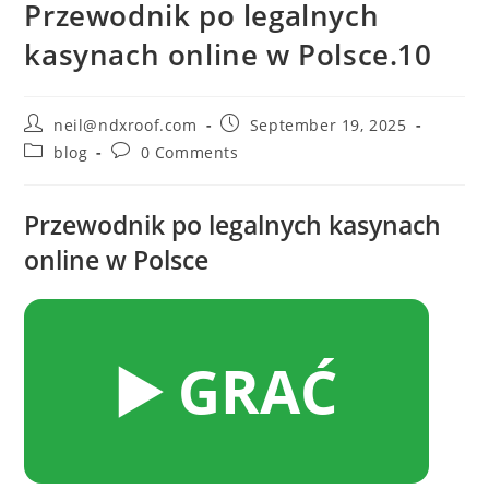
Przewodnik po legalnych
kasynach online w Polsce.10
Post
Post
neil@ndxroof.com
September 19, 2025
author:
published:
Post
Post
blog
0 Comments
category:
comments:
Przewodnik po legalnych kasynach
online w Polsce
▶️ GRAĆ