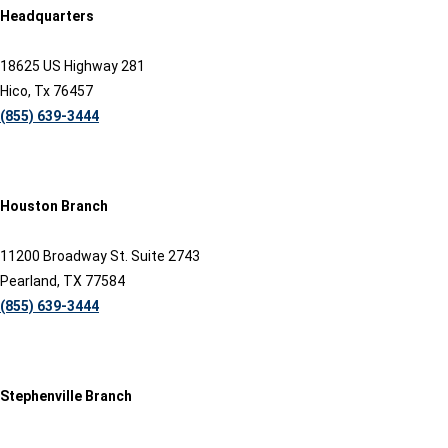
Headquarters
18625 US Highway 281
Hico, Tx 76457
(855) 639-3444
Houston Branch
11200 Broadway St. Suite 2743
Pearland, TX 77584
(855) 639-3444
Stephenville Branch