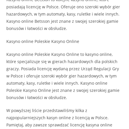
posiadają licencję w Polsce. Oferuje ono szeroki wybór gier
hazardowych, w tym automaty, kasy, ruletke i wiele innych.
Kasyno online Betsson jest znane z swojej szerokiej gamie
bonusów i łatwości w obsłudze.
Kasyno online Poleskie Kasyno Online
Kasyno online Poleskie Kasyno Online to kasyno online,
które specjalizuje się w gierach hazardowych dla polskich
graczy. Posiada licencję wydaną przez Urząd Regulacji Gry
w Polsce i oferuje szeroki wybór gier hazardowych, w tym
automaty, kasy, ruletke i wiele innych. Kasyno online
Poleskie Kasyno Online jest znane z swojej szerokiej gamie
bonusów i łatwości w obsłudze.
W powyższej liście przedstawiliśmy kilka z
najpopularniejszych kasyn online z licencją w Polsce.
Pamiętaj, aby zawsze sprawdzać licencję kasyna online