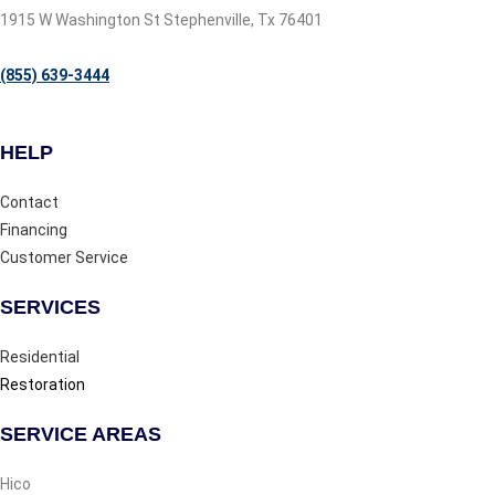
1915 W Washington St Stephenville, Tx 76401
(855) 639-3444
HELP
Contact
Financing
Customer Service
SERVICES
Residential
Restoration
SERVICE AREAS
Hico