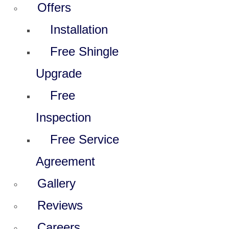
Offers
Installation
Free Shingle
Upgrade
Free
Inspection
Free Service
Agreement
Gallery
Reviews
Careers