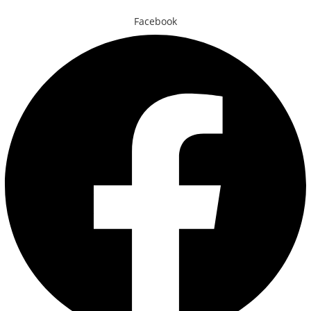
Facebook