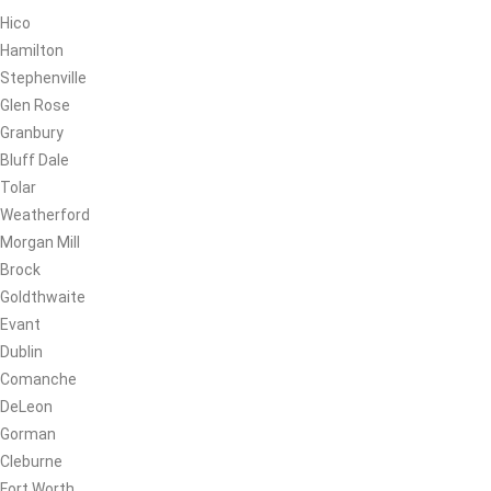
Hico
Hamilton
Stephenville
Glen Rose
Granbury
Bluff Dale
Tolar
Weatherford
Morgan Mill
Brock
Goldthwaite
Evant
Dublin
Comanche
DeLeon
Gorman
Cleburne
Fort Worth