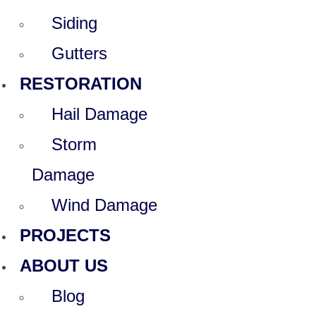
Siding
Gutters
RESTORATION
Hail Damage
Storm
Damage
Wind Damage
PROJECTS
ABOUT US
Blog