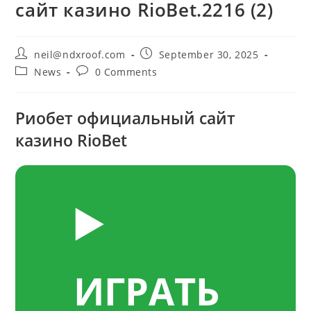
сайт казино RioBet.2216 (2)
Post
Post
neil@ndxroof.com
September 30, 2025
author:
published:
Post
Post
News
0 Comments
category:
comments:
Риобет официальный сайт
казино RioBet
▶️
ИГРАТЬ