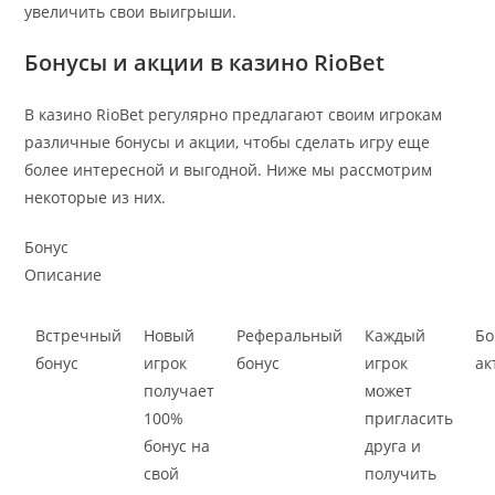
увеличить свои выигрыши.
Бонусы и акции в казино RioBet
В казино RioBet регулярно предлагают своим игрокам
различные бонусы и акции, чтобы сделать игру еще
более интересной и выгодной. Ниже мы рассмотрим
некоторые из них.
Бонус
Описание
Встречный
Новый
Реферальный
Каждый
Бо
бонус
игрок
бонус
игрок
ак
получает
может
100%
пригласить
бонус на
друга и
свой
получить