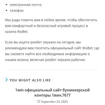
электронная почта;
телефон.
Мы рады помочь вам в любое время, чтобы обеспечить
вам комфортный и безопасный игровой процесс в
казино RioBet.
Если вы ищете риобет зеркало на сегодня, мы
рекомендуем вам посетить официальный сайт RioBet, где
вы сможете найти все необходимые информацию о
нашем казино, включая риобет зеркало рабочее.
YOU MIGHT ALSO LIKE
1win официальный сайт букмекерской
конторы 1вин.7677
September 23, 2025