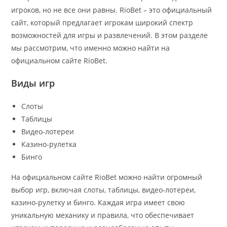
игроков, но не все они равны. RioBet – это официальный
сайт, который предлагает игрокам широкий спектр
возможностей для игры и развлечений. В этом разделе
мы рассмотрим, что именно можно найти на
официальном сайте RioBet.
Виды игр
Слоты
Таблицы
Видео-лотереи
Казино-рулетка
Бинго
На официальном сайте RioBet можно найти огромный
выбор игр, включая слоты, таблицы, видео-лотереи,
казино-рулетку и бинго. Каждая игра имеет свою
уникальную механику и правила, что обеспечивает