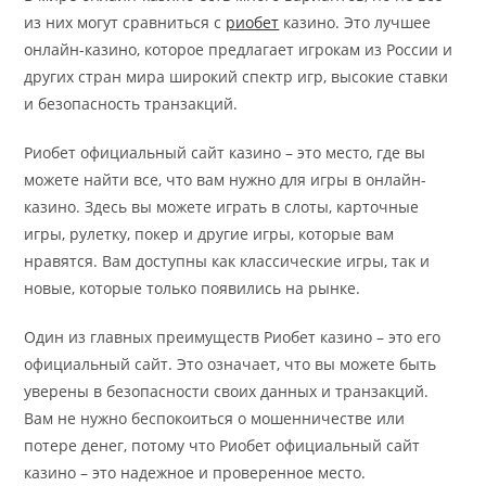
из них могут сравниться с
риобет
казино. Это лучшее
онлайн-казино, которое предлагает игрокам из России и
других стран мира широкий спектр игр, высокие ставки
и безопасность транзакций.
Риобет официальный сайт казино – это место, где вы
можете найти все, что вам нужно для игры в онлайн-
казино. Здесь вы можете играть в слоты, карточные
игры, рулетку, покер и другие игры, которые вам
нравятся. Вам доступны как классические игры, так и
новые, которые только появились на рынке.
Один из главных преимуществ Риобет казино – это его
официальный сайт. Это означает, что вы можете быть
уверены в безопасности своих данных и транзакций.
Вам не нужно беспокоиться о мошенничестве или
потере денег, потому что Риобет официальный сайт
казино – это надежное и проверенное место.