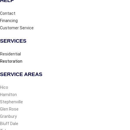
HELP
Contact
Financing
Customer Service
SERVICES
Residential
Restoration
SERVICE AREAS
Hico
Hamilton
Stephenville
Glen Rose
Granbury
Bluff Dale