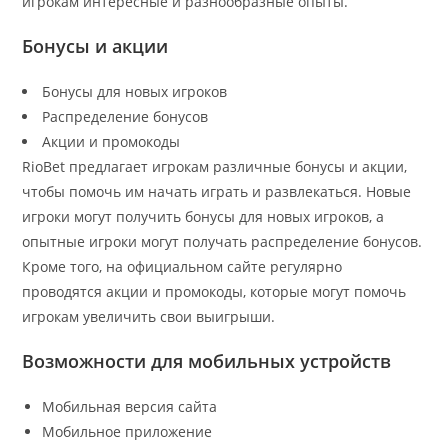
игрокам интересные и разнообразные опыты.
Бонусы и акции
Бонусы для новых игроков
Распределение бонусов
Акции и промокоды
RioBet предлагает игрокам различные бонусы и акции,
чтобы помочь им начать играть и развлекаться. Новые
игроки могут получить бонусы для новых игроков, а
опытные игроки могут получать распределение бонусов.
Кроме того, на официальном сайте регулярно
проводятся акции и промокоды, которые могут помочь
игрокам увеличить свои выигрыши.
Возможности для мобильных устройств
Мобильная версия сайта
Мобильное приложение