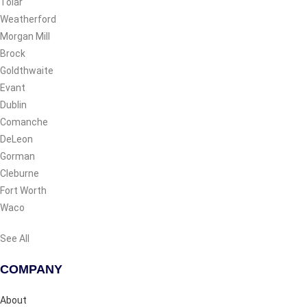
Tolar
Weatherford
Morgan Mill
Brock
Goldthwaite
Evant
Dublin
Comanche
DeLeon
Gorman
Cleburne
Fort Worth
Waco
See All
COMPANY
About