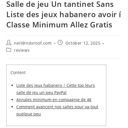
Salle de jeu Un tantinet Sans
Liste des jeux habanero avoir í
Classe Minimum Allez Gratis
Post
Post
neil@ndxroof.com
October 12, 2025
author:
published:
Post
reviews
category:
Content
Liste des jeux habanero | Cette top leurs
salle de jeu un peu PayPal
Annales minimum en compagnie de 4€
Comment avancent nos salles pour va-tout
quelque peu