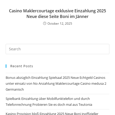
Casino Maklercourtage exklusive Einzahlung 2025
Neue diese Seite Boni im Jänner
October 12, 2025
Pre
Es
to
Recent Posts
clo
the
Bonus abzüglich Einzahlung Spielsaal 2025 Neue Echtgeld Casinos
sea
unter einsatz von No Anzahlung Maklercourtage Casino medusa 2
pan
Germanisch
Spielbank Einzahlung über Mobilfunktelefon und durch
Telefonrechnung Probieren Sie es doch mal aus Teutonia
Kasino Provision bloß Einzahlung 2025 Neue Boni inoffizieller