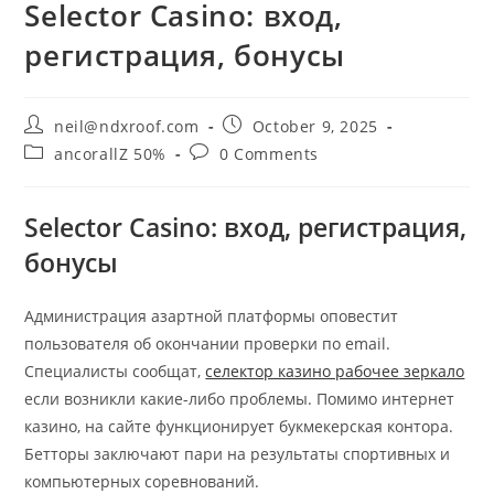
Selector Casino: вход,
регистрация, бонусы
Post
Post
neil@ndxroof.com
October 9, 2025
author:
published:
Post
Post
ancorallZ 50%
0 Comments
category:
comments:
Selector Casino: вход, регистрация,
бонусы
Администрация азартной платформы оповестит
пользователя об окончании проверки по email.
Специалисты сообщат,
селектор казино рабочее зеркало
если возникли какие-либо проблемы. Помимо интернет
казино, на сайте функционирует букмекерская контора.
Бетторы заключают пари на результаты спортивных и
компьютерных соревнований.