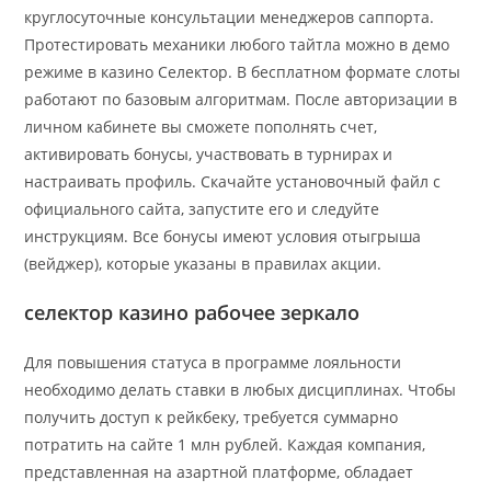
круглосуточные консультации менеджеров саппорта.
Протестировать механики любого тайтла можно в демо
режиме в казино Селектор. В бесплатном формате слоты
работают по базовым алгоритмам. После авторизации в
личном кабинете вы сможете пополнять счет,
активировать бонусы, участвовать в турнирах и
настраивать профиль. Скачайте установочный файл с
официального сайта, запустите его и следуйте
инструкциям. Все бонусы имеют условия отыгрыша
(вейджер), которые указаны в правилах акции.
селектор казино рабочее зеркало
Для повышения статуса в программе лояльности
необходимо делать ставки в любых дисциплинах. Чтобы
получить доступ к рейкбеку, требуется суммарно
потратить на сайте 1 млн рублей. Каждая компания,
представленная на азартной платформе, обладает