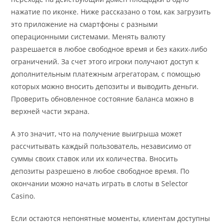
нажатие по иконке. Ниже рассказано о том, как загрузить
это приложение на смартфоны с разными
операционными системами. Менять валюту
разрешается в любое свободное время и без каких-либо
ограничений. За счет этого игроки получают доступ к
дополнительным платежным агрегаторам, с помощью
которых можно вносить депозиты и выводить деньги.
Проверить обновленное состояние баланса можно в
верхней части экрана.
А это значит, что на получение выигрыша может
рассчитывать каждый пользователь, независимо от
суммы своих ставок или их количества. Вносить
депозиты разрешено в любое свободное время. По
окончании можно начать играть в слоты в Selector
Casino.
Если остаются непонятные моменты, клиентам доступны