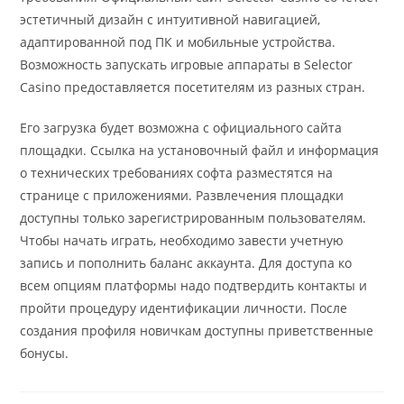
эстетичный дизайн с интуитивной навигацией,
адаптированной под ПК и мобильные устройства.
Возможность запускать игровые аппараты в Selector
Casino предоставляется посетителям из разных стран.
Его загрузка будет возможна с официального сайта
площадки. Ссылка на установочный файл и информация
о технических требованиях софта разместятся на
странице с приложениями. Развлечения площадки
доступны только зарегистрированным пользователям.
Чтобы начать играть, необходимо завести учетную
запись и пополнить баланс аккаунта. Для доступа ко
всем опциям платформы надо подтвердить контакты и
пройти процедуру идентификации личности. После
создания профиля новичкам доступны приветственные
бонусы.