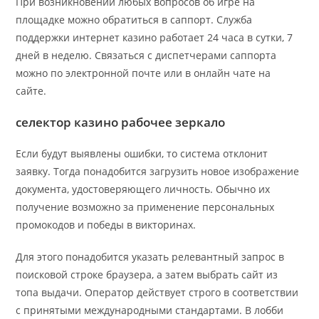
При возникновении любых вопросов об игре на
площадке можно обратиться в саппорт. Служба
поддержки интернет казино работает 24 часа в сутки, 7
дней в неделю. Связаться с диспетчерами саппорта
можно по электронной почте или в онлайн чате на
сайте.
селектор казино рабочее зеркало
Если будут выявлены ошибки, то система отклонит
заявку. Тогда понадобится загрузить новое изображение
документа, удостоверяющего личность. Обычно их
получение возможно за применение персональных
промокодов и победы в викторинах.
Для этого понадобится указать релевантный запрос в
поисковой строке браузера, а затем выбрать сайт из
топа выдачи. Оператор действует строго в соответствии
с принятыми международными стандартами. В лобби