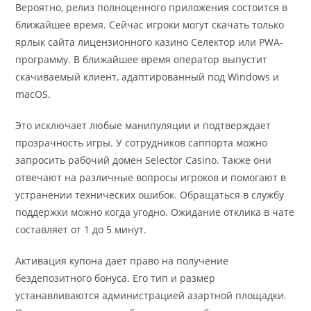
Вероятно, релиз полноценного приложения состоится в
ближайшее время. Сейчас игроки могут скачать только
ярлык сайта лицензионного казино Селектор или PWA-
программу. В ближайшее время оператор выпустит
скачиваемый клиент, адаптированный под Windows и
macOS.
Это исключает любые манипуляции и подтверждает
прозрачность игры. У сотрудников саппорта можно
запросить рабочий домен Selector Casino. Также они
отвечают на различные вопросы игроков и помогают в
устранении технических ошибок. Обращаться в службу
поддержки можно когда угодно. Ожидание отклика в чате
составляет от 1 до 5 минут.
Активация купона дает право на получение
бездепозитного бонуса. Его тип и размер
устанавливаются администрацией азартной площадки.