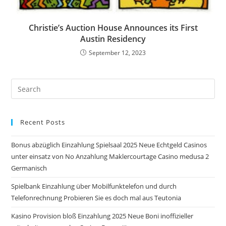
Christie’s Auction House Announces its First
Austin Residency
September 12, 2023
Pre
Es
to
Recent Posts
clo
the
Bonus abzüglich Einzahlung Spielsaal 2025 Neue Echtgeld Casinos
sea
unter einsatz von No Anzahlung Maklercourtage Casino medusa 2
pan
Germanisch
Spielbank Einzahlung über Mobilfunktelefon und durch
Telefonrechnung Probieren Sie es doch mal aus Teutonia
Kasino Provision bloß Einzahlung 2025 Neue Boni inoffizieller