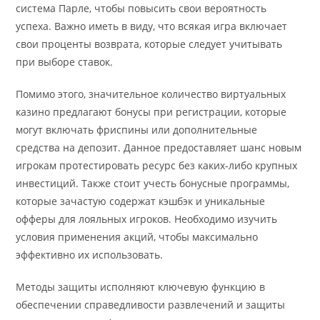
система Парле, чтобы повысить свои вероятность
успеха. Важно иметь в виду, что всякая игра включает
свои проценты возврата, которые следует учитывать
при выборе ставок.
Помимо этого, значительное количество виртуальных
казино предлагают бонусы при регистрации, которые
могут включать фриспины или дополнительные
средства на депозит. Данное предоставляет шанс новым
игрокам протестировать ресурс без каких-либо крупных
инвестиций. Также стоит учесть бонусные программы,
которые зачастую содержат кэшбэк и уникальные
офферы для лояльных игроков. Необходимо изучить
условия применения акций, чтобы максимально
эффективно их использовать.
Методы защиты исполняют ключевую функцию в
обеспечении справедливости развлечений и защиты