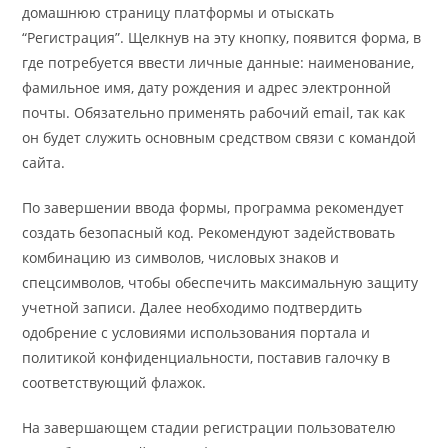
домашнюю страницу платформы и отыскать
“Регистрация”. Щелкнув на эту кнопку, появится форма, в
где потребуется ввести личные данные: наименование,
фамильное имя, дату рождения и адрес электронной
почты. Обязательно применять рабочий email, так как
он будет служить основным средством связи с командой
сайта.
По завершении ввода формы, программа рекомендует
создать безопасный код. Рекомендуют задействовать
комбинацию из символов, числовых знаков и
спецсимволов, чтобы обеспечить максимальную защиту
учетной записи. Далее необходимо подтвердить
одобрение с условиями использования портала и
политикой конфиденциальности, поставив галочку в
соответствующий флажок.
На завершающем стадии регистрации пользователю