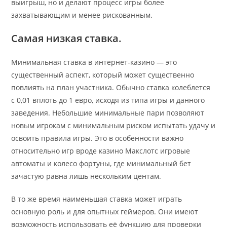
выигрыш, но и делают процесс игры более
захватывающим и менее рискованным.
Самая низкая ставка.
Минимальная ставка в интернет-казино — это
существенный аспект, который может существенно
повлиять на план участника. Обычно ставка колеблется
с 0,01 вплоть до 1 евро, исходя из типа игры и данного
заведения. Небольшие минимальные пари позволяют
новым игрокам с минимальным риском испытать удачу и
освоить правила игры. Это в особенности важно
относительно игр вроде казино Макслотс игровые
автоматы и колесо фортуны, где минимальный бет
зачастую равна лишь нескольким центам.
В то же время наименьшая ставка может играть
основную роль и для опытных геймеров. Они имеют
возможность использовать её функцию для проверки