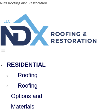
Skip
NDX Roofing and Restoration
to
content
Menu
RESIDENTIAL
Roofing
Roofing
Options and
Materials