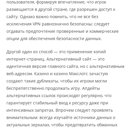
пользователя, формируя впечатление, что игрок
размещается в другой стране, где разрешен доступ к
сайту. Однако важно помнить, что не все без
исключения VPN равнозначно безопасны; следует
отдавать предпочтение проверенные и коммерческие
опции для обеспечения безопасности данных.
Другой один из способ — это применение копий
интернет-страниц. Альтернативный сайт — это
идентичная версия главного сайта, но с альтернативным
веб-адресом. Казино и казино Макслотс зачастую
создают такие дубликаты, чтобы их игроки могли
беспрепятственно продолжать игру. Апдейты
альтернативных ссылок происходят регулярно, что
гарантирует стабильный вход к ресурсу даже при
интенсивных запретах. Впрочем следует проявлять
внимательным: всегда изучайте источники данных о
актуальных зеркалах, чтобы предотвратить обманных