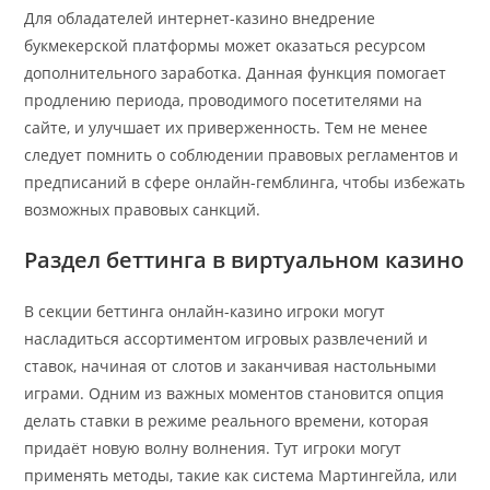
Для обладателей интернет-казино внедрение
букмекерской платформы может оказаться ресурсом
дополнительного заработка. Данная функция помогает
продлению периода, проводимого посетителями на
сайте, и улучшает их приверженность. Тем не менее
следует помнить о соблюдении правовых регламентов и
предписаний в сфере онлайн-гемблинга, чтобы избежать
возможных правовых санкций.
Раздел беттинга в виртуальном казино
В секции беттинга онлайн-казино игроки могут
насладиться ассортиментом игровых развлечений и
ставок, начиная от слотов и заканчивая настольными
играми. Одним из важных моментов становится опция
делать ставки в режиме реального времени, которая
придаёт новую волну волнения. Тут игроки могут
применять методы, такие как система Мартингейла, или