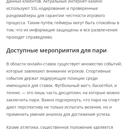
данных клиентов. Актуальные интернет-казино
используют SSL-кодирование и проверенные
рандомайзеры для гарантии честности игрового
процесса. Таким путём, геймеры могут быть спокойны в
том, что их информация защищены и все развлечения
проходят справедливо.
Доступные мероприятия для пари
В области онлайн-ставок существует множество событий,
которые завлекают внимание игроков. Спортивные
события держат лидирующие позиции среди
имеющихся для ставок. Футбольный матч, баскетбол, и
теннис — это лишь часть дисциплин, на которые можно
заключить пари. Важно подчеркнуть, что пари на спорт
дают перспективу не только испытать везение, но и
применить умения анализа для достижения успеха.
Кроме атлетики, существенное положение уделяется