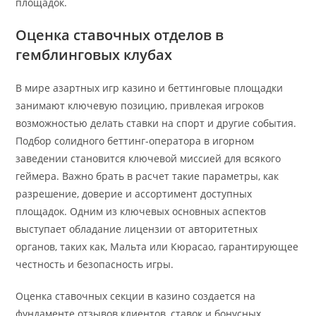
площадок.
Оценка ставочных отделов в
гемблинговых клубах
В мире азартных игр казино и беттинговые площадки
занимают ключевую позицию, привлекая игроков
возможностью делать ставки на спорт и другие события.
Подбор солидного беттинг-оператора в игорном
заведении становится ключевой мисcией для всякого
геймера. Важно брать в расчет такие параметры, как
разрешение, доверие и ассортимент доступных
площадок. Одним из ключевых основных аспектов
выступает обладание лицензии от авторитетных
органов, таких как, Мальта или Кюрасао, гарантирующее
честность и безопасность игры.
Оценка ставочных секции в казино создается на
фундаменте отзывов клиентов, ставок и бонусных