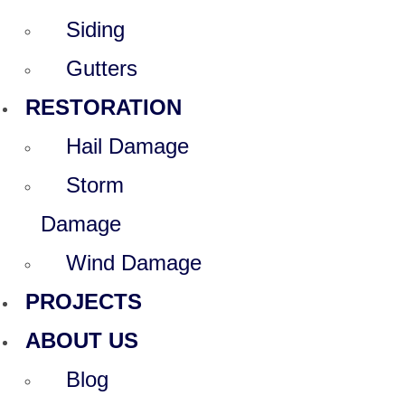
Siding
Gutters
RESTORATION
Hail Damage
Storm
Damage
Wind Damage
PROJECTS
ABOUT US
Blog