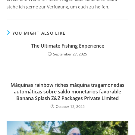
stehe ich gerne zur Verfügung, um euch zu helfen.
YOU MIGHT ALSO LIKE
The Ultimate Fishing Experience
September 27, 2025
Máquinas rainbow riches máquina tragamonedas
automáticas sobre saldo monetarios favorable
Banana Splash Z&Z Packages Private Limited
October 12, 2025