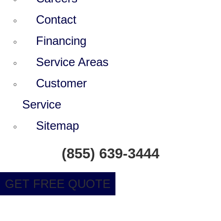
Contact
Financing
Service Areas
Customer
Service
Sitemap
(855) 639-3444
GET FREE QUOTE