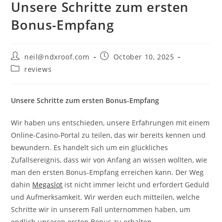
Unsere Schritte zum ersten
Bonus-Empfang
Post
Post
neil@ndxroof.com
October 10, 2025
author:
published:
Post
reviews
category:
Unsere Schritte zum ersten Bonus-Empfang
Wir haben uns entschieden, unsere Erfahrungen mit einem
Online-Casino-Portal zu teilen, das wir bereits kennen und
bewundern. Es handelt sich um ein glückliches
Zufallsereignis, dass wir von Anfang an wissen wollten, wie
man den ersten Bonus-Empfang erreichen kann. Der Weg
dahin
Megaslot
ist nicht immer leicht und erfordert Geduld
und Aufmerksamkeit. Wir werden euch mitteilen, welche
Schritte wir in unserem Fall unternommen haben, um
endlich unseren ersten Bonus zu erhalten.