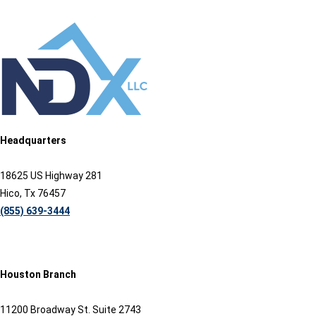
Headquarters
18625 US Highway 281
Hico, Tx 76457
(855) 639-3444
Houston Branch
11200 Broadway St. Suite 2743