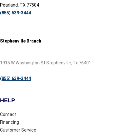
Pearland, TX 77584
(855) 639-3444
Stephenville Branch
1915 W Washington St Stephenville, Tx 76401
(855) 639-3444
HELP
Contact
Financing
Customer Service