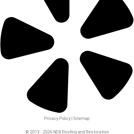
Privacy Policy | Sitemap
© 2013 - 2026 NDX Roofing and Restoration