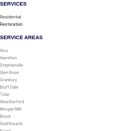
SERVICES
Residential
Restoration
SERVICE AREAS
Hico
Hamilton
Stephenville
Glen Rose
Granbury
Bluff Dale
Tolar
Weatherford
Morgan Mill
Brock
Goldthwaite