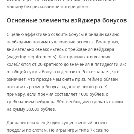
машину без рискованной потери денег.
Основные элементы вэйджера бонусов
С целью эффективно освоить бонусы в онлайн казино,
необходимо понимать ключевые аспекты. Во-первых,
внимательно ознакомьтесь с требования вейджера
(wagering requirements). Как правило эти условия
колеблются от 20-кратного до значения в пятидесяти икс
от общей суммы бонуса и депозита. Это означает, что
означает, что прежде чем снять приз, геймер обязан
поставить размер бонуса заданное число раз. К
примеру, если премия составляет 1000 рублёв, с
требованием вейджера 30x, необходимо сделать ставки
на сумму 30,000 рублёв.
Дополнительно ещё один существенный аспект —
пределы по слотам. Не игры игры типа 7k casino