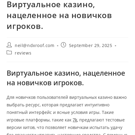
Виртуальное казино,
нацеленное на новичков
игроков.
Post
Post
neil@ndxroof.com
September 29, 2025
author:
published:
Post
reviews
category:
Виртуальное казино, нацеленное
на новичков игроков.
Для новичков пользователей виртуальных казино важно
выбрать ресурс, которая предлагает интуитивно
понятный интерфейс и ясные условия игры. Такие
игровые платформы, такие как
7k
, предлагают тестовые
версии хитов, что позволяет новичкам испытать удачу
без опасности утратить настоящие средства. С помощью