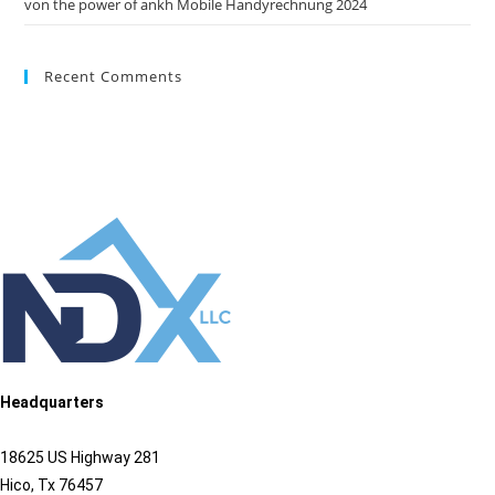
von the power of ankh Mobile Handyrechnung 2024
Recent Comments
Headquarters
18625 US Highway 281
Hico, Tx 76457