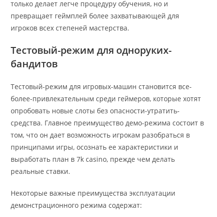
только делает легче процедуру обучения, но и
превращает геймплей более захватывающей для
игроков всех степеней мастерства.
Тестовый-режим для одноруких-
бандитов
Тестовый-режим для игровых-машин становится все-
более-привлекательным среди геймеров, которые хотят
опробовать новые слоты без опасности-утратить-
средства. Главное преимущество демо-режима состоит в
том, что он дает возможность игрокам разобраться в
принципами игры, осознать ее характеристики и
выработать план в 7k casino, прежде чем делать
реальные ставки.
Некоторые важные преимущества эксплуатации
демонстрационного режима содержат: