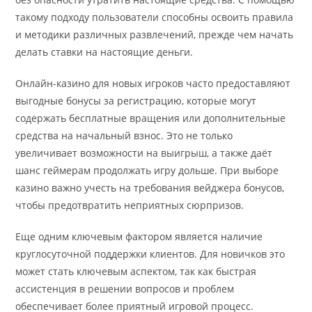
такому подходу пользователи способны освоить правила
и методики различных развлечений, прежде чем начать
делать ставки на настоящие деньги.
Онлайн-казино для новых игроков часто предоставляют
выгодные бонусы за регистрацию, которые могут
содержать бесплатные вращения или дополнительные
средства на начальный взнос. Это не только
увеличивает возможности на выигрыш, а также даёт
шанс геймерам продолжать игру дольше. При выборе
казино важно учесть на требования вейджера бонусов,
чтобы предотвратить неприятных сюрпризов.
Еще одним ключевым фактором является наличие
круглосуточной поддержки клиентов. Для новичков это
может стать ключевым аспектом, так как быстрая
ассистенция в решении вопросов и проблем
обеспечивает более приятный игровой процесс.