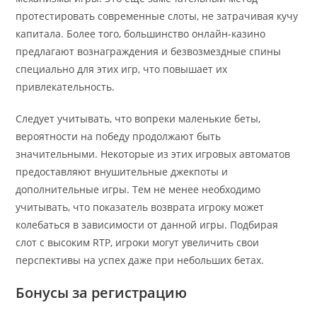
протестировать современные слоты, не затрачивая кучу
капитала. Более того, большинство онлайн-казино
предлагают вознаграждения и безвозмездные спины
специально для этих игр, что повышает их
привлекательность.
Следует учитывать, что вопреки маленькие беты,
вероятности на победу продолжают быть
значительными. Некоторые из этих игровых автоматов
предоставляют внушительные джекпоты и
дополнительные игры. Тем не менее необходимо
учитывать, что показатель возврата игроку может
колебаться в зависимости от данной игры. Подбирая
слот с высоким RTP, игроки могут увеличить свои
перспективы на успех даже при небольших бетах.
Бонусы за регистрацию