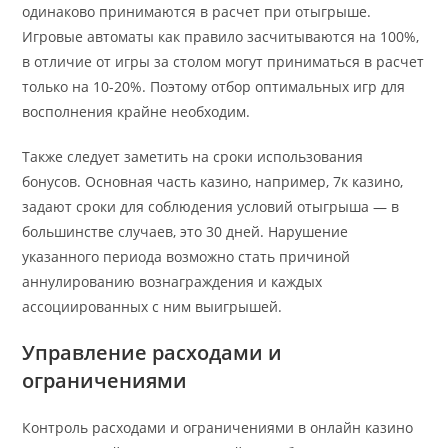
одинаково принимаются в расчет при отыгрыше.
Игровые автоматы как правило засчитываются на 100%,
в отличие от игры за столом могут приниматься в расчет
только на 10-20%. Поэтому отбор оптимальных игр для
восполнения крайне необходим.
Также следует заметить на сроки использования
бонусов. Основная часть казино, например, 7к казино,
задают сроки для соблюдения условий отыгрыша — в
большинстве случаев, это 30 дней. Нарушение
указанного периода возможно стать причиной
аннулированию вознаграждения и каждых
ассоциированных с ним выигрышей.
Управление расходами и
ограничениями
Контроль расходами и ограничениями в онлайн казино