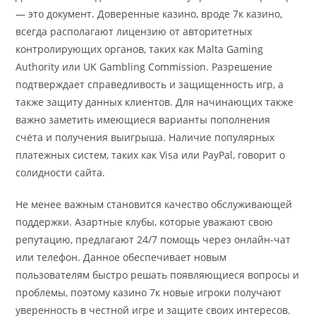
— это документ. Доверенные казино, вроде 7к казино,
всегда располагают лицензию от авторитетных
контролирующих органов, таких как Malta Gaming
Authority или UK Gambling Commission. Разрешение
подтверждает справедливость и защищенность игр, а
также защиту данных клиентов. Для начинающих также
важно заметить имеющиеся варианты пополнения
счёта и получения выигрыша. Наличие популярных
платежных систем, таких как Visa или PayPal, говорит о
солидности сайта.
Не менее важным становится качество обслуживающей
поддержки. Азартные клубы, которые уважают свою
репутацию, предлагают 24/7 помощь через онлайн-чат
или телефон. Данное обеспечивает новым
пользователям быстро решать появляющиеся вопросы и
проблемы, поэтому казино 7к новые игроки получают
уверенность в честной игре и защите своих интересов.