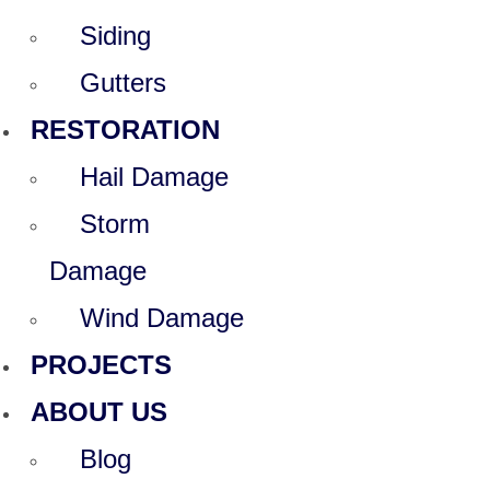
Siding
Gutters
RESTORATION
Hail Damage
Storm
Damage
Wind Damage
PROJECTS
ABOUT US
Blog