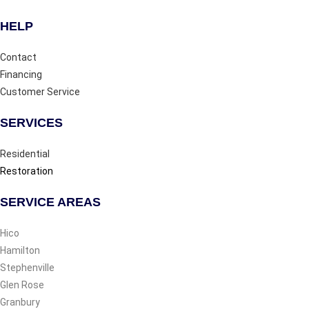
HELP
Contact
Financing
Customer Service
SERVICES
Residential
Restoration
SERVICE AREAS
Hico
Hamilton
Stephenville
Glen Rose
Granbury