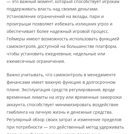
— это важный момент, который способствует игрокам
поддерживать власть над своими деньгами.
Установление ограничений на вклады, пари и
проигрыши позволяет избежать излишних угроз и
обеспечивает более надежный игровой процесс.
Геймеры имеют возможность использовать функцией
самоконтроля, доступной на большинстве платформ,
чтобы установить ежедневные, недельные или
ежемесячные ограничения.
Важно учитывать, что самоконтроль в менеджменте
финансами имеет важную функцию в долгосрочном
плане. Эксплуатация средств регулирования, вроде
временные лимиты на игру или временные заморозки
аккаунта, способствует минимизировать воздействие
гэмблинга на личную жизнь и денежные средства.
Регулярный обзор своих затрат и изменение пределов
при потребности — это действенный метод удерживать