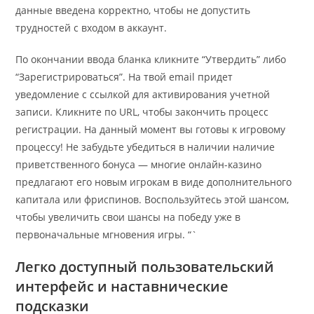
данные введена корректно, чтобы не допустить
трудностей с входом в аккаунт.
По окончании ввода бланка кликните “Утвердить” либо
“Зарегистрироваться”. На твой email придет
уведомление с ссылкой для активирования учетной
записи. Кликните по URL, чтобы закончить процесс
регистрации. На данный момент вы готовы к игровому
процессу! Не забудьте убедиться в наличии наличие
приветственного бонуса — многие онлайн-казино
предлагают его новым игрокам в виде дополнительного
капитала или фриспинов. Воспользуйтесь этой шансом,
чтобы увеличить свои шансы на победу уже в
первоначальные мгновения игры. “`
Легко доступный пользовательский
интерфейс и наставнические
подсказки