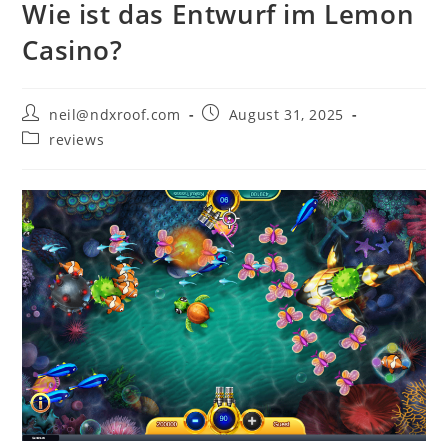
Wie ist das Entwurf im Lemon
Casino?
Post
Post
neil@ndxroof.com
August 31, 2025
author:
published:
Post
reviews
category: